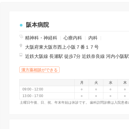
阪本病院
精神科・神経科
|
心療内科
|
内科
|
大阪府東大阪市西上小阪７番１７号
漢方薬相談ができる
月
火
水
木
09:00 - 12:00
○
○
○
○
13:00 - 17:00
○
○
○
○