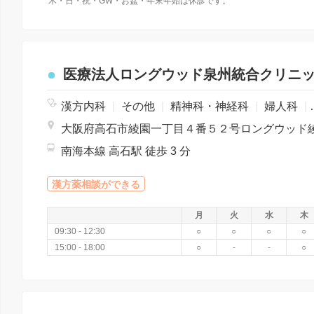
木・日・祝・GW・お盆・年末年始は休診です。
医療法人ロングウッド泉州統合クリニ
漢方内科
|
その他
|
精神科・神経科
|
婦人科
|
南海本線 高石駅 徒歩 3 分
漢方薬相談ができる
月
火
水
木
09:30 - 12:30
○
○
○
○
15:00 - 18:00
○
-
-
○