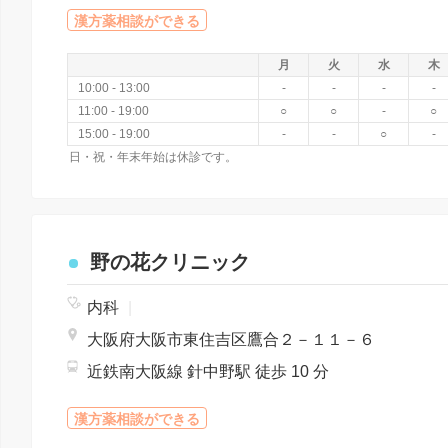
漢方薬相談ができる
月
火
水
木
10:00 - 13:00
-
-
-
-
11:00 - 19:00
○
○
-
○
15:00 - 19:00
-
-
○
-
日・祝・年末年始は休診です。
野の花クリニック
内科
|
大阪府大阪市東住吉区鷹合２－１１－６
近鉄南大阪線 針中野駅 徒歩 10 分
漢方薬相談ができる