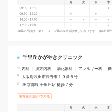
月
火
水
木
09:30 - 11:30
-
-
-
○
09:30 - 12:30
○
-
○
-
14:00 - 17:00
○
-
○
-
17:00 - 19:00
-
○
-
-
千里丘かがやきクリニック
内科
|
漢方内科
|
消化器科
|
アレルギー科
|
糖尿病内科
大阪府吹田市長野東１９番６号
JR京都線 千里丘駅 徒歩 7 分
漢方薬相談ができる
月
火
水
木