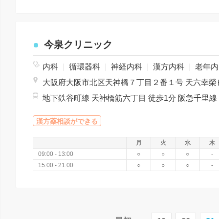
今泉クリニック
内科
|
循環器科
|
神経内科
|
漢方内科
|
老年内科
漢方薬相談ができる
月
火
水
木
09:00 - 13:00
○
○
○
-
15:00 - 21:00
○
○
○
-