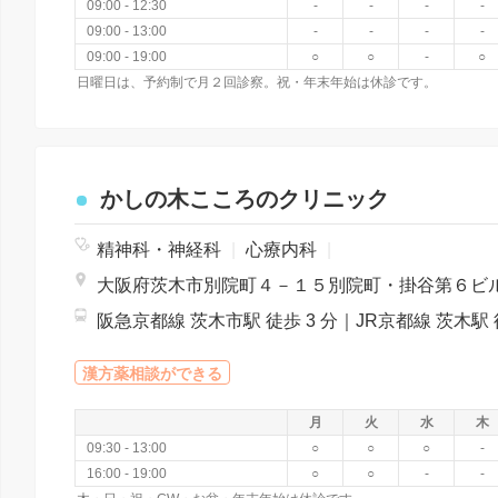
09:00 - 12:30
-
-
-
-
09:00 - 13:00
-
-
-
-
09:00 - 19:00
○
○
-
○
日曜日は、予約制で月２回診察。祝・年末年始は休診です。
かしの木こころのクリニック
精神科・神経科
|
心療内科
|
漢方薬相談ができる
月
火
水
木
09:30 - 13:00
○
○
○
-
16:00 - 19:00
○
○
-
-