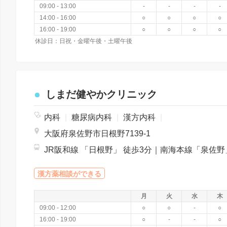
09:00 - 13:00
-
-
-
-
14:00 - 16:00
○
○
○
○
16:00 - 19:00
○
○
○
○
休診日：日祝・金曜午後・土曜午後
しまだ健やかクリニック
内科
|
糖尿病内科
|
漢方内科
|
大阪府泉佐野市日根野7139-1
漢方薬相談ができる
月
火
水
木
09:00 - 12:00
○
○
-
○
16:00 - 19:00
○
-
-
○