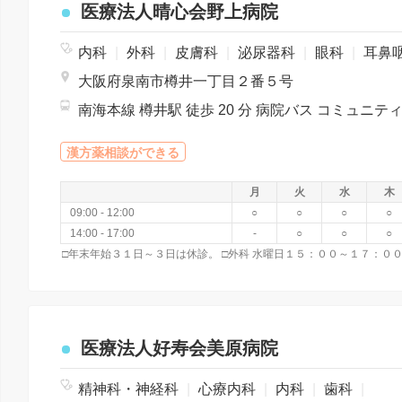
医療法人晴心会野上病院
内科
|
外科
|
皮膚科
|
泌尿器科
|
眼科
|
耳鼻咽喉
大阪府泉南市樽井一丁目２番５号
漢方薬相談ができる
月
火
水
木
09:00 - 12:00
○
○
○
○
14:00 - 17:00
-
○
○
○
医療法人好寿会美原病院
精神科・神経科
|
心療内科
|
内科
|
歯科
|