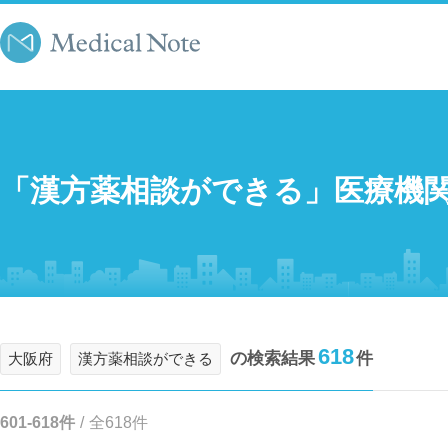
「漢方薬相談ができる」医療機
618
の検索結果
件
大阪府
漢方薬相談ができる
601-618件
/
全618件