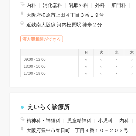
内科
|
消化器科
|
乳腺外科
|
外科
|
肛門科
|
大阪府松原市上田４丁目３番１９号
近鉄南大阪線 河内松原駅 徒歩 2 分
漢方薬相談ができる
月
火
水
木
09:00 - 12:00
○
○
-
○
13:00 - 16:00
○
○
-
○
17:00 - 19:00
○
○
-
○
えいらく診療所
精神科・神経科
|
児童精神科
|
小児科
|
内科
|
大阪府豊中市春日町二丁目４番１０－２０３号