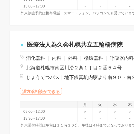
13:00 - 17:00
○
○
○
-
医療法人為久会札幌共立五輪橋病院
消化器科
|
内科
|
外科
|
循環器科
|
呼吸器内
北海道札幌市南区川沿２条１丁目２番５４号
漢方薬相談ができる
月
火
水
木
09:00 - 12:00
○
○
○
○
13:30 - 17:00
○
○
○
-