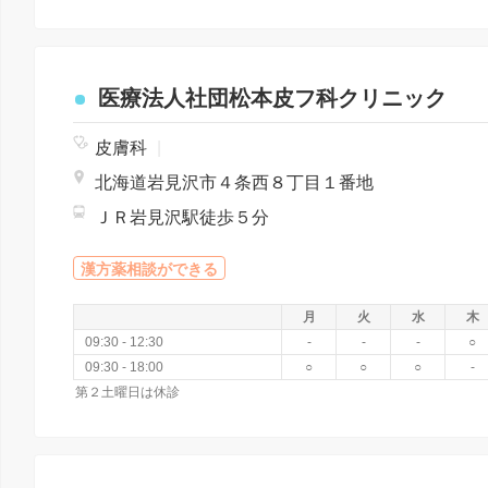
医療法人社団松本皮フ科クリニック
皮膚科
|
北海道岩見沢市４条西８丁目１番地
ＪＲ岩見沢駅徒歩５分
漢方薬相談ができる
月
火
水
木
09:30 - 12:30
-
-
-
○
09:30 - 18:00
○
○
○
-
第２土曜日は休診