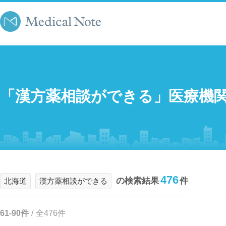
「漢方薬相談ができる」医療機
476
の検索結果
件
北海道
漢方薬相談ができる
61-90件
/
全476件