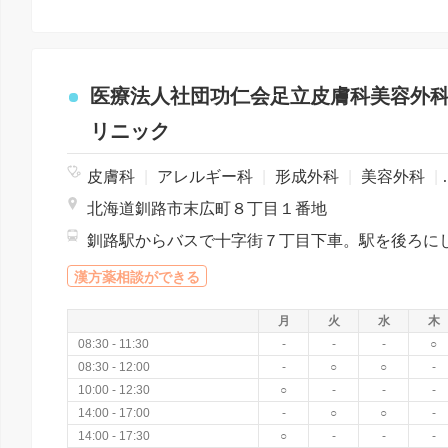
医療法人社団功仁会足立皮膚科美容外
リニック
皮膚科
|
アレルギー科
|
形成外科
|
美容外科
|
北海道釧路市末広町８丁目１番地
漢方薬相談ができる
月
火
水
木
08:30 - 11:30
-
-
-
○
08:30 - 12:00
-
○
○
-
10:00 - 12:30
○
-
-
-
14:00 - 17:00
-
○
○
-
14:00 - 17:30
○
-
-
-