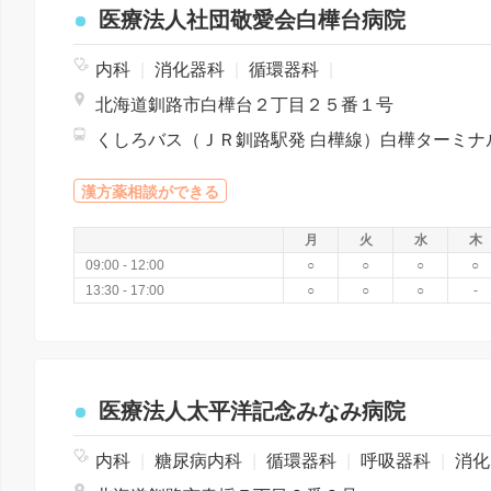
医療法人社団敬愛会白樺台病院
内科
|
消化器科
|
循環器科
|
北海道釧路市白樺台２丁目２５番１号
漢方薬相談ができる
月
火
水
木
09:00 - 12:00
○
○
○
○
13:30 - 17:00
○
○
○
-
医療法人太平洋記念みなみ病院
内科
|
糖尿病内科
|
循環器科
|
呼吸器科
|
消化器科