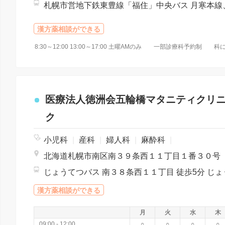
漢方薬相談ができる
8:30～12:00 13:00～17:00 土曜AMのみ 一部診療科予約
医療法人徳洲会五輪橋マタニティクリ
ク
小児科
|
産科
|
婦人科
|
麻酔科
|
北海道札幌市南区南３９条西１１丁目１番３０号
漢方薬相談ができる
月
火
水
木
09:00 - 12:00
○
○
○
○