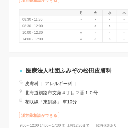
漢方薬相談ができる
月
火
水
木
08:30 - 11:30
-
-
-
○
08:30 - 12:00
-
○
○
-
10:00 - 12:30
○
-
-
-
14:00 - 17:00
○
○
○
-
医療法人社団ふみぞの松田皮膚科
皮膚科
|
アレルギー科
|
北海道釧路市文苑４丁目２番１０号
花咲線「東釧路」 車10分
漢方薬相談ができる
9:00～12:00 14:00～17:30 木･土曜12:30まで 臨時休診あり