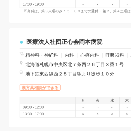
17:00 - 19:00
-
-
-
○
・耳鼻科は、第３火曜のみ １５：００までの受付 ・第２、第４土曜は
医療法人社団正心会岡本病院
精神科・神経科
|
内科
|
心療内科
|
呼吸器科
|
北海道札幌市中央区北７条西２６丁目３番１号
地下鉄東西線西２８丁目駅より徒歩１０分
漢方薬相談ができる
月
火
水
木
09:00 - 12:00
○
○
○
○
13:30 - 17:00
○
○
○
○