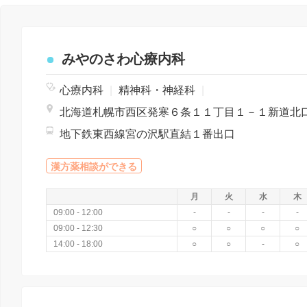
みやのさわ心療内科
心療内科
|
精神科・神経科
|
地下鉄東西線宮の沢駅直結１番出口
漢方薬相談ができる
月
火
水
木
09:00 - 12:00
-
-
-
-
09:00 - 12:30
○
○
○
○
14:00 - 18:00
○
○
-
○