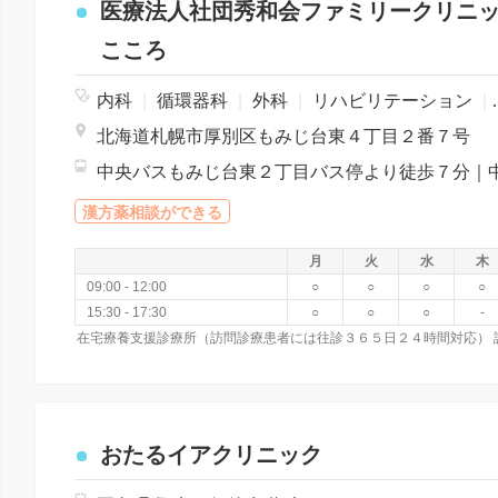
医療法人社団秀和会ファミリークリニ
こころ
内科
|
循環器科
|
外科
|
リハビリテーション
|
北海道札幌市厚別区もみじ台東４丁目２番７号
漢方薬相談ができる
月
火
水
木
09:00 - 12:00
○
○
○
○
15:30 - 17:30
○
○
○
-
おたるイアクリニック