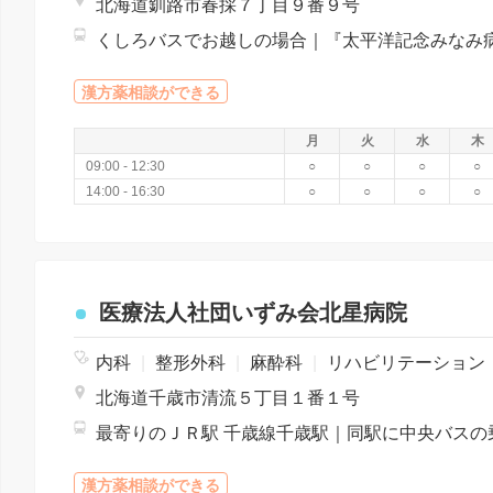
北海道釧路市春採７丁目９番９号
漢方薬相談ができる
月
火
水
木
09:00 - 12:30
○
○
○
○
14:00 - 16:30
○
○
○
○
医療法人社団いずみ会北星病院
内科
|
整形外科
|
麻酔科
|
リハビリテーション
北海道千歳市清流５丁目１番１号
漢方薬相談ができる