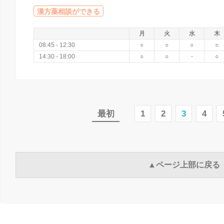
漢方薬相談ができる
月
火
水
木
08:45 - 12:30
○
○
○
○
14:30 - 18:00
○
○
-
○
最初
1
2
3
4
▲ページ上部に戻る