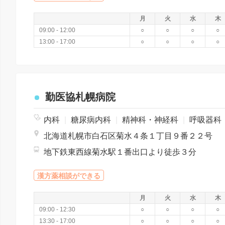
月
火
水
木
09:00 - 12:00
○
○
○
○
13:00 - 17:00
○
○
○
○
勤医協札幌病院
内科
|
糖尿病内科
|
精神科・神経科
|
呼吸器科
北海道札幌市白石区菊水４条１丁目９番２２号
地下鉄東西線菊水駅１番出口より徒歩３分
漢方薬相談ができる
月
火
水
木
09:00 - 12:30
○
○
○
○
13:30 - 17:00
○
○
○
○