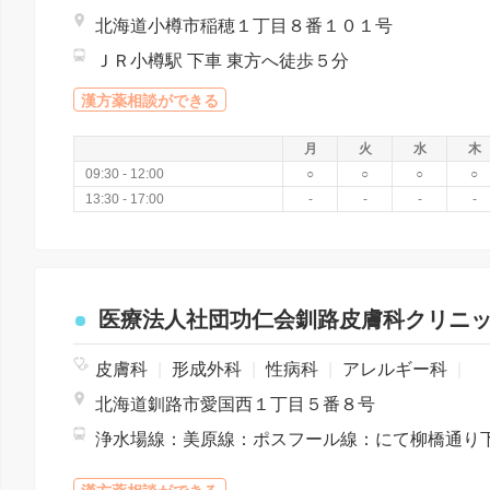
北海道小樽市稲穂１丁目８番１０１号
ＪＲ小樽駅 下車 東方へ徒歩５分
漢方薬相談ができる
月
火
水
木
09:30 - 12:00
○
○
○
○
13:30 - 17:00
-
-
-
-
医療法人社団功仁会釧路皮膚科クリニ
皮膚科
|
形成外科
|
性病科
|
アレルギー科
|
北海道釧路市愛国西１丁目５番８号