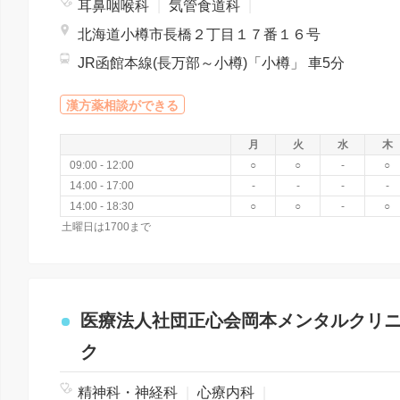
耳鼻咽喉科
|
気管食道科
|
北海道小樽市長橋２丁目１７番１６号
JR函館本線(長万部～小樽)「小樽」 車5分
漢方薬相談ができる
月
火
水
木
09:00 - 12:00
○
○
-
○
14:00 - 17:00
-
-
-
-
14:00 - 18:30
○
○
-
○
土曜日は1700まで
医療法人社団正心会岡本メンタルクリ
ク
精神科・神経科
|
心療内科
|