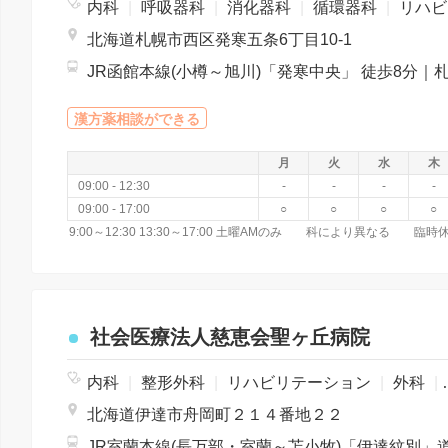
内科
|
呼吸器科
|
消化器科
|
循環器科
|
リハビリテーション科
北海道札幌市西区発寒五条6丁目10-1
漢方薬相談ができる
月
火
水
木
09:00 - 12:30
-
-
-
-
09:00 - 17:00
○
○
○
○
9:00～12:30 13:30～17:00 土曜AMのみ 科により異なる 臨
社会医療法人慈恵会聖ヶ丘病院
内科
|
整形外科
|
リハビリテーション
|
外科
|
北海道伊達市舟岡町２１４番地２２