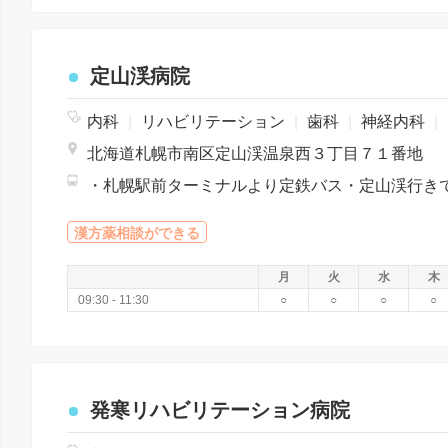
定山渓病院
内科
|
リハビリテーション
|
歯科
|
神経内科
|
北海道札幌市南区定山渓温泉西３丁目７１番地
漢方薬相談ができる
月
火
水
木
09:30 - 11:30
○
○
○
○
発寒リハビリテーション病院