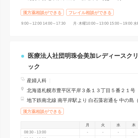
漢方薬相談ができる
フレイル相談ができる
医療法人社団明珠会美加レディースク
ック
産婦人科
|
北海道札幌市豊平区平岸３条１３丁目５番２１号
漢方薬相談ができる
月
火
水
木
08:30 - 13:00
-
-
-
-