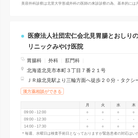
医療法人社団宏仁会北見胃腸とおしり
リニックみやけ医院
胃腸科
|
外科
|
肛門科
|
北海道北見市本町３丁目７番２１号
漢方薬相談ができる
月
火
水
木
09:00 - 12:00
○
○
○
○
09:00 - 12:30
-
-
-
-
14:00 - 17:30
○
○
○
○