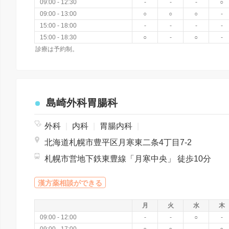
09:00 - 12:30
-
-
-
○
09:00 - 13:00
○
○
○
-
15:00 - 18:00
-
-
-
-
15:00 - 18:30
○
-
○
-
診療は予約制。
島崎外科胃腸科
外科
|
内科
|
胃腸内科
|
北海道札幌市豊平区月寒東二条4丁目7-2
札幌市営地下鉄東豊線「月寒中央」 徒歩10分
漢方薬相談ができる
月
火
水
木
09:00 - 12:00
-
-
○
-