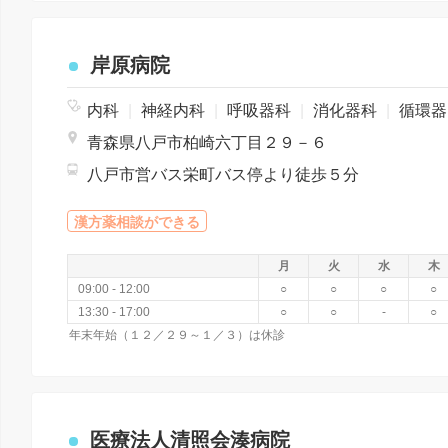
岸原病院
内科
|
神経内科
|
呼吸器科
|
消化器科
|
循環器科
青森県八戸市柏崎六丁目２９－６
八戸市営バス栄町バス停より徒歩５分
漢方薬相談ができる
月
火
水
木
09:00 - 12:00
○
○
○
○
13:30 - 17:00
○
○
-
○
年末年始（１２／２９～１／３）は休診
医療法人清照会湊病院