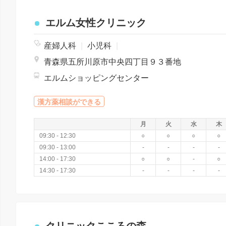
エルム女性クリニック
産婦人科
|
小児科
|
青森県五所川原市中央四丁目９３番地
エルムショッピングセンター
漢方薬相談ができる
月
火
水
木
09:30 - 12:30
○
○
○
○
09:30 - 13:00
-
-
-
-
14:00 - 17:30
○
○
-
○
14:30 - 17:30
-
-
-
-