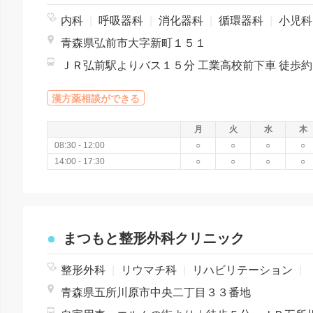
内科
|
呼吸器科
|
消化器科
|
循環器科
|
小児
青森県弘前市大字新町１５１
Ｊ
漢方薬相談ができる
月
火
水
木
08:30 - 12:00
○
○
○
○
14:00 - 17:30
○
○
○
○
まつもと整形外科クリニック
整形外科
|
リウマチ科
|
リハビリテーション
|
青森県五所川原市中央二丁目３３番地