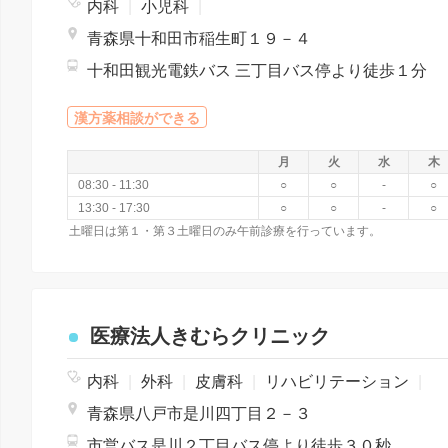
内科
|
小児科
|
青森県十和田市稲生町１９－４
十和田観光電鉄バス 三丁目バス停より徒歩１分
漢方薬相談ができる
月
火
水
木
08:30 - 11:30
○
○
-
○
13:30 - 17:30
○
○
-
○
土曜日は第１・第３土曜日のみ午前診療を行っています。
医療法人きむらクリニック
内科
|
外科
|
皮膚科
|
リハビリテーション
|
青森県八戸市是川四丁目２－３
市営バス是川２丁目バス停より徒歩３０秒