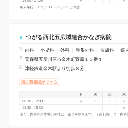
14:00 - 17:00
○
○
○
○
年末年始（１２／３０～１／3）は休診
つがる西北五広域連合かなぎ病院
内科
|
小児科
|
外科
|
整形外科
|
皮膚科
|
婦人
青森県五所川原市金木町菅原１３番１
津軽鉄道金木駅より徒歩８分
漢方薬相談ができる
月
火
水
木
08:30 - 12:00
○
○
○
○
13:30 - 15:30
-
-
-
○