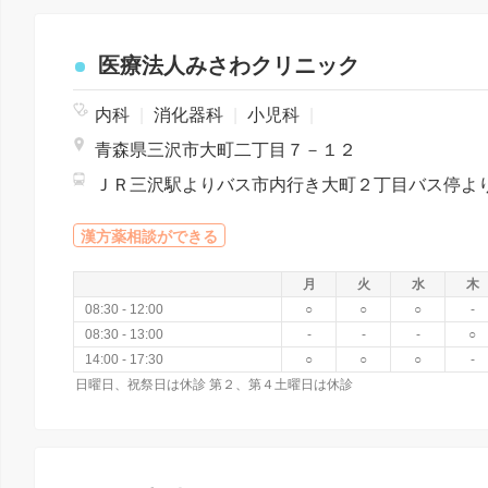
医療法人みさわクリニック
内科
|
消化器科
|
小児科
|
青森県三沢市大町二丁目７－１２
漢方薬相談ができる
月
火
水
木
08:30 - 12:00
○
○
○
-
08:30 - 13:00
-
-
-
○
14:00 - 17:30
○
○
○
-
日曜日、祝祭日は休診 第２、第４土曜日は休診