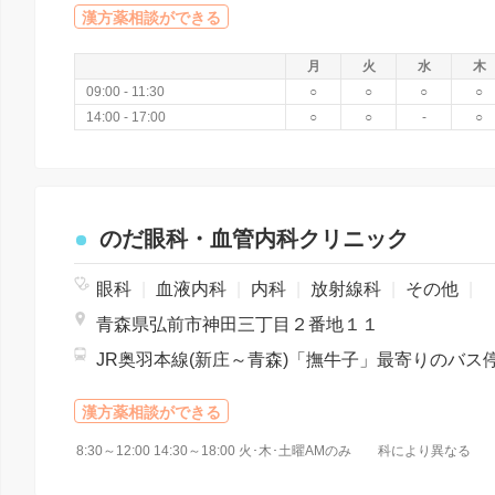
漢方薬相談ができる
月
火
水
木
09:00 - 11:30
○
○
○
○
14:00 - 17:00
○
○
-
○
のだ眼科・血管内科クリニック
眼科
|
血液内科
|
内科
|
放射線科
|
その他
|
青森県弘前市神田三丁目２番地１１
漢方薬相談ができる
8:30～12:00 14:30～18:00 火･木･土曜AMのみ 科により異な