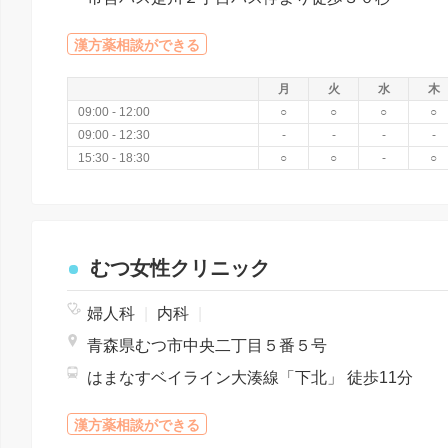
漢方薬相談ができる
月
火
水
木
09:00 - 12:00
○
○
○
○
09:00 - 12:30
-
-
-
-
15:30 - 18:30
○
○
-
○
むつ女性クリニック
婦人科
|
内科
|
青森県むつ市中央二丁目５番５号
はまなすベイライン大湊線「下北」 徒歩11分
漢方薬相談ができる