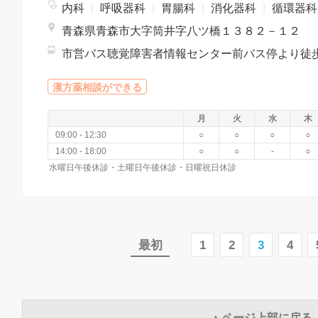
内科
|
呼吸器科
|
胃腸科
|
消化器科
|
循環器
青森県青森市大字筒井字八ツ橋１３８２－１２
漢方薬相談ができる
月
火
水
木
09:00 - 12:30
○
○
○
○
14:00 - 18:00
○
○
-
○
水曜日午後休診・土曜日午後休診・日曜祝日休診
最初
1
2
3
4
▲ページ上部に戻る