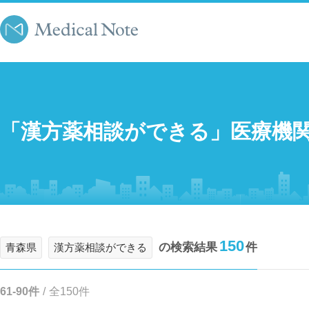
「漢方薬相談ができる」医療機
150
の検索結果
件
青森県
漢方薬相談ができる
61-90件
/
全150件