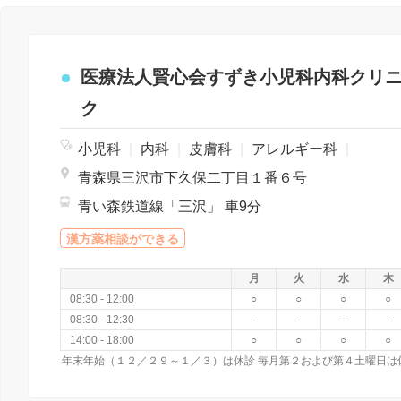
医療法人賢心会すずき小児科内科クリ
ク
小児科
|
内科
|
皮膚科
|
アレルギー科
|
青森県三沢市下久保二丁目１番６号
青い森鉄道線「三沢」 車9分
漢方薬相談ができる
月
火
水
木
08:30 - 12:00
○
○
○
○
08:30 - 12:30
-
-
-
-
14:00 - 18:00
○
○
○
○
年末年始（１２／２９～１／３）は休診 毎月第２および第４土曜日は