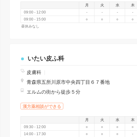
月
火
水
木
09:00 - 12:00
-
-
-
-
09:00 - 15:00
○
○
○
○
昼休みなし
いたい皮ふ科
皮膚科
|
青森県五所川原市中央四丁目６７番地
エルムの街から徒歩５分
漢方薬相談ができる
月
火
水
木
09:30 - 12:00
○
○
○
○
14:00 - 17:30
○
○
○
-