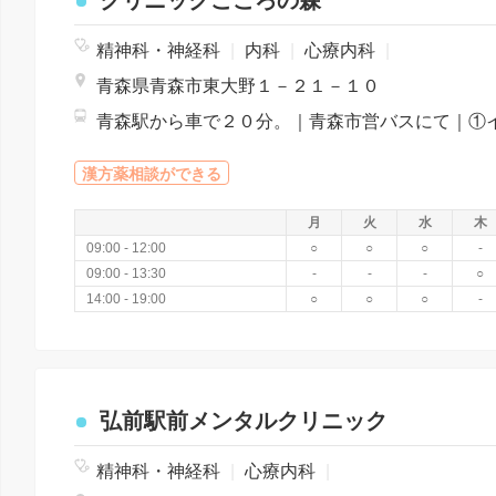
クリニックこころの森
精神科・神経科
|
内科
|
心療内科
|
青森県青森市東大野１－２１－１０
漢方薬相談ができる
月
火
水
木
09:00 - 12:00
○
○
○
-
09:00 - 13:30
-
-
-
○
14:00 - 19:00
○
○
○
-
弘前駅前メンタルクリニック
精神科・神経科
|
心療内科
|