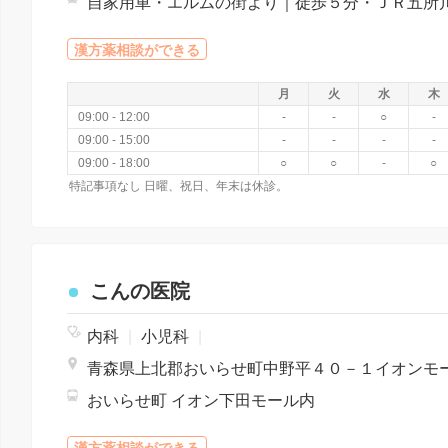
漢方薬相談ができる
月
火
水
木
09:00 - 12:00
-
-
○
-
09:00 - 15:00
-
-
-
-
09:00 - 18:00
○
○
-
○
特記事項なし 日曜、祝日、年末は休診。
こんの医院
内科
|
小児科
|
おいらせ町 イオン下田モール内