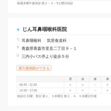
毎週木曜午後休診 第２・４・5土曜日休診
じん耳鼻咽喉科医院
耳鼻咽喉科
|
気管食道科
|
青森県青森市里見二丁目９－１
三内小バス停より徒歩５分
漢方薬相談ができる
月
火
水
木
08:45 - 11:30
○
○
-
○
13:30 - 17:00
○
○
-
○
休診日 日曜、祭日 第１、３水曜日 第２、４、５水曜日午後