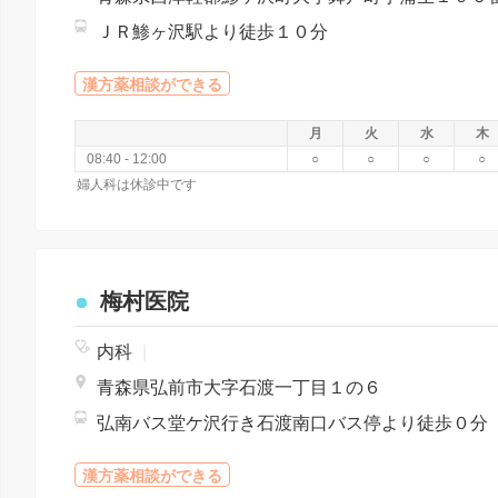
ＪＲ鯵ヶ沢駅より徒歩１０分
漢方薬相談ができる
月
火
水
木
08:40 - 12:00
○
○
○
○
婦人科は休診中です
梅村医院
内科
|
青森県弘前市大字石渡一丁目１の６
弘南バス堂ケ沢行き石渡南口バス停より徒歩０分
漢方薬相談ができる