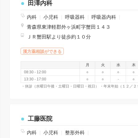
田澤内科
内科
|
小児科
|
呼吸器科
|
呼吸器内科
|
青森県東津軽郡外ヶ浜町字蟹田１４３
ＪＲ蟹田駅より徒歩約１０分
漢方薬相談ができる
月
火
水
木
08:30 - 12:00
○
○
○
○
13:30 - 17:00
○
○
-
○
工藤医院
内科
|
小児科
|
整形外科
|