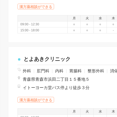
漢方薬相談ができる
月
火
水
木
09:00 - 12:30
○
○
○
○
15:00 - 18:00
○
○
○
-
とよあきクリニック
外科
|
肛門科
|
内科
|
胃腸科
|
整形外科
|
消化器
青森県青森市浜田二丁目１５番地５
イトーヨーカ堂バス停より徒歩３分
漢方薬相談ができる
月
火
水
木