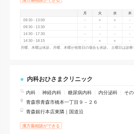
漢方薬相談ができる
月
火
水
木
09:30 - 13:00
-
○
○
-
09:30 - 13:30
-
-
-
-
14:30 - 17:30
-
-
-
-
14:30 - 18:15
-
○
○
-
内科おひさまクリニック
内科
|
神経内科
|
糖尿病内科
|
内分泌科
|
その他
青森県青森市橋本一丁目９－２６
青森銀行本店東隣｜国道沿
漢方薬相談ができる