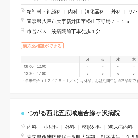
精神科・神経科
|
内科
|
消化器科
|
外科
|
リハビリテーション
青森県八戸市大字新井田字松山下野場７－１５
市営バス｜湊病院前下車徒歩１分
漢方薬相談ができる
月
火
水
木
09:00 - 12:00
○
○
○
○
13:30 - 17:00
○
○
○
○
つがる西北五広域連合鰺ヶ沢病院
内科
|
小児科
|
外科
|
整形外科
|
糖尿病内科
|