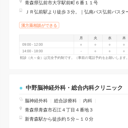
青森県弘前市大字駅前町６番１１号
漢方薬相談ができる
月
火
水
木
09:00 - 12:00
○
○
○
○
14:00 - 18:00
-
○
○
○
中野脳神経外科・総合内科クリニック
脳神経外科
|
総合診療科
|
内科
|
青森県青森市石江４丁目４番地３
新青森駅から徒歩約５分～１０分