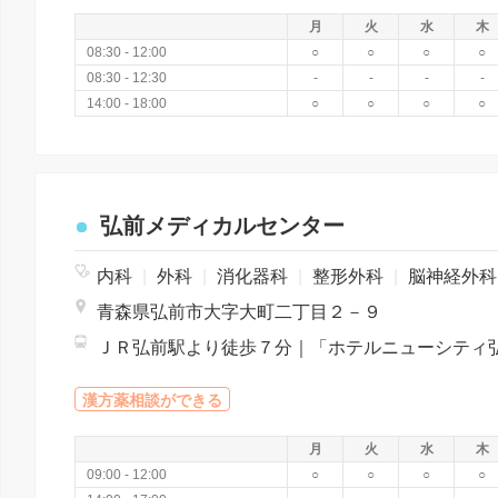
月
火
水
木
08:30 - 12:00
○
○
○
○
08:30 - 12:30
-
-
-
-
14:00 - 18:00
○
○
○
○
弘前メディカルセンター
内科
|
外科
|
消化器科
|
整形外科
|
脳神経外
青森県弘前市大字大町二丁目２－９
漢方薬相談ができる
月
火
水
木
09:00 - 12:00
○
○
○
○