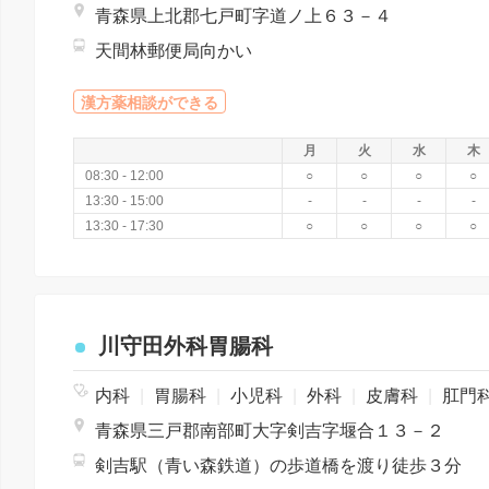
青森県上北郡七戸町字道ノ上６３－４
天間林郵便局向かい
漢方薬相談ができる
月
火
水
木
08:30 - 12:00
○
○
○
○
13:30 - 15:00
-
-
-
-
13:30 - 17:30
○
○
○
○
川守田外科胃腸科
内科
|
胃腸科
|
小児科
|
外科
|
皮膚科
|
肛門
青森県三戸郡南部町大字剣吉字堰合１３－２
剣吉駅（青い森鉄道）の歩道橋を渡り徒歩３分