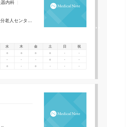
吸器内科
|
路線バス（渋川駅より伊香保方面１０分老人センター前下車徒歩０分） 自家用車（渋川駅より伊香保方面５分）
水
木
金
土
日
祝
○
○
○
○
-
-
-
-
-
○
-
-
○
-
○
-
-
-