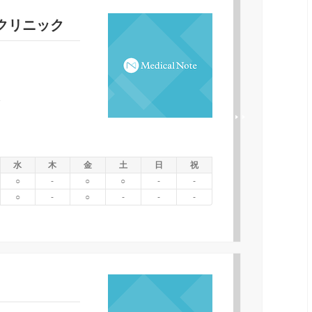
クリニック
分
水
木
金
土
日
祝
○
-
○
○
-
-
○
-
○
-
-
-