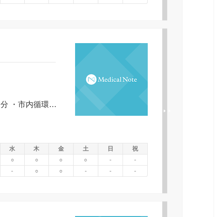
・ＪＲ上越線井野駅より東へ徒歩１５分 ・市内循環バスぐるりん京ヶ島線 新保町下車徒歩２分
水
木
金
土
日
祝
○
○
○
○
-
-
-
○
○
-
-
-