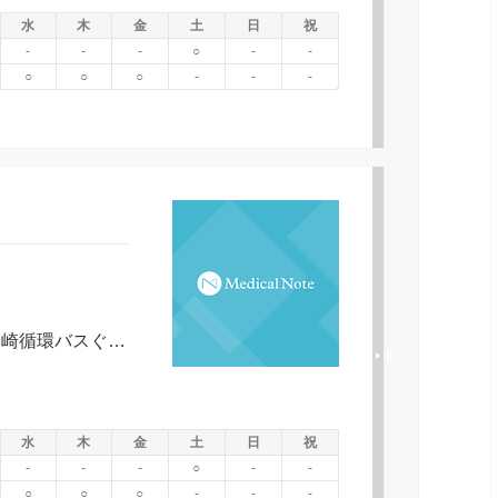
水
木
金
土
日
祝
-
-
-
○
-
-
○
○
○
-
-
-
高崎駅東口より徒歩１５分。または高崎循環バスぐるりん高関町停留所より徒歩２分
水
木
金
土
日
祝
-
-
-
○
-
-
○
○
○
-
-
-