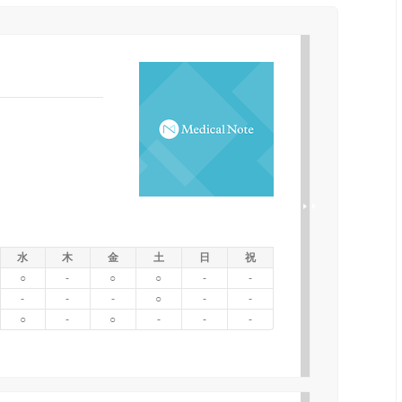
水
木
金
土
日
祝
○
-
○
○
-
-
-
-
-
○
-
-
○
-
○
-
-
-