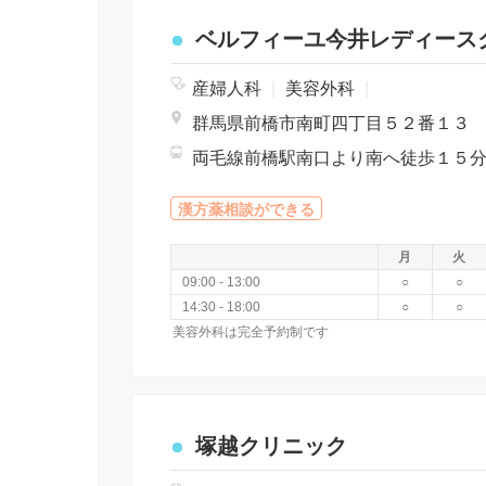
ベルフィーユ今井レディース
産婦人科
|
美容外科
|
群馬県前橋市南町四丁目５２番１３
両毛線前橋駅南口より南へ徒歩１５
漢方薬相談ができる
月
火
09:00 - 13:00
○
○
14:30 - 18:00
○
○
美容外科は完全予約制です
塚越クリニック