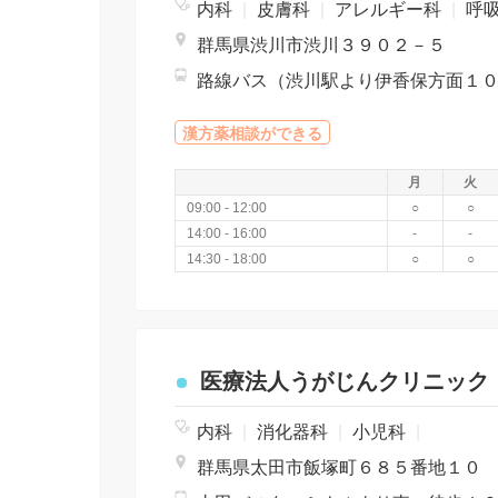
内科
|
皮膚科
|
アレルギー科
|
呼
群馬県渋川市渋川３９０２－５
漢方薬相談ができる
月
火
09:00 - 12:00
○
○
14:00 - 16:00
-
-
14:30 - 18:00
○
○
医療法人うがじんクリニック
内科
|
消化器科
|
小児科
|
群馬県太田市飯塚町６８５番地１０