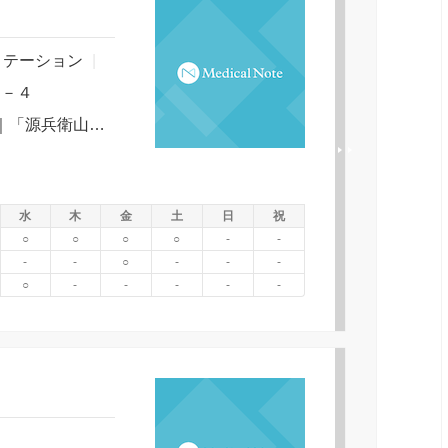
リテーション
|
６－４
〇 関越交通バス 前橋駅←―→渋川駅｜「源兵衛山古墳入口」「大久保中町」バス停より徒歩5分｜〇 最寄駅 ＪＲ上越線 群馬総社駅より車で8分
水
木
金
土
日
祝
○
○
○
○
-
-
-
-
○
-
-
-
○
-
-
-
-
-