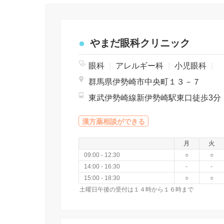
やまだ眼科クリニック
眼科
|
アレルギー科
|
小児眼科
|
群馬県伊勢崎市中央町１３－７
東武伊勢崎線新伊勢崎駅東口徒歩3分
漢方薬相談ができる
月
火
09:00 - 12:30
○
○
14:00 - 16:30
-
-
15:00 - 18:30
○
○
土曜日午後の受付は１４時から１６時まで