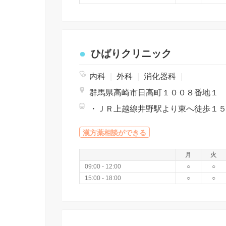
ひばりクリニック
内科
|
外科
|
消化器科
|
群馬県高崎市日高町１００８番地１
漢方薬相談ができる
月
火
09:00 - 12:00
○
○
15:00 - 18:00
○
○