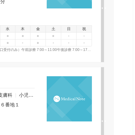
０分
水
木
金
土
日
祝
○
○
○
○
-
-
○
-
○
-
-
-
インターネット・自動電話での受付可能。（初診は窓口受付のみ）午前診療 7:00～11:00午後診療 7:00～17:00
皮膚科
|
小児歯科
|
３６番地１