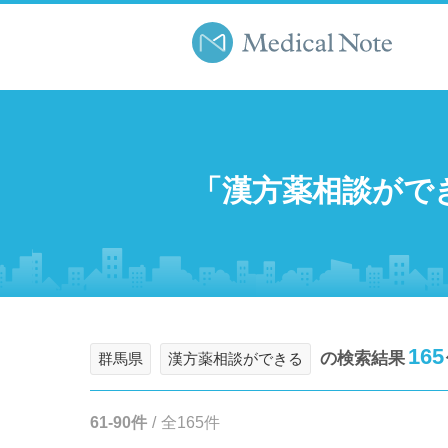
「漢方薬相談がで
165
の検索結果
群馬県
漢方薬相談ができる
61-90件
/
全165件