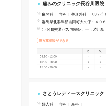
痛みのクリニック長谷川医院
麻酔科
|
内科
|
整形外科
|
リハビ
群馬県北群馬郡吉岡町大久保１４０
漢方薬相談ができる
月
火
08:30 - 12:00
○
○
15:00 - 18:00
○
○
15:00 - 20:00
-
-
さとうレディースクリニック
婦人科
|
内科
|
産科
|