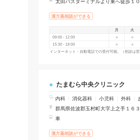
太田バスターミナルより東へ徒歩１
漢方薬相談ができる
月
火
09:00 - 12:00
○
○
15:30 - 18:00
○
○
たまむら中央クリニック
内科
|
消化器科
|
小児科
|
外科
|
群馬県佐波郡玉村町大字上之手１６
車
漢方薬相談ができる