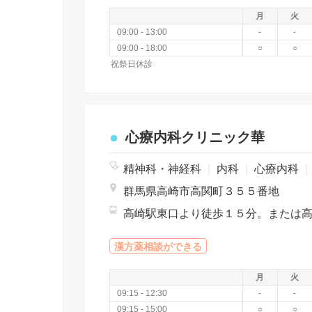
月
火
09:00 - 13:00
-
-
09:00 - 18:00
○
○
祝祭日休診
心療内科クリニック華
精神科・神経科
|
内科
|
心療内科
|
群馬県高崎市高関町３５５番地
漢方薬相談ができる
月
火
09:15 - 12:30
-
-
09:15 - 15:00
○
○