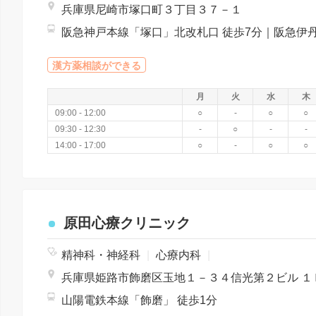
兵庫県尼崎市塚口町３丁目３７－１
漢方薬相談ができる
月
火
水
木
09:00 - 12:00
○
-
○
○
09:30 - 12:30
-
○
-
-
14:00 - 17:00
○
-
○
○
原田心療クリニック
精神科・神経科
|
心療内科
|
兵庫県姫路市飾磨区玉地１－３４信光第２ビル １
山陽電鉄本線「飾磨」 徒歩1分