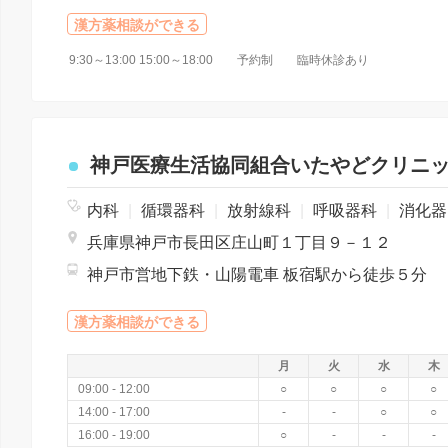
漢方薬相談ができる
9:30～13:00 15:00～18:00 予約制 臨時休診あり
神戸医療生活協同組合いたやどクリニ
内科
|
循環器科
|
放射線科
|
呼吸器科
|
消化器科
兵庫県神戸市長田区庄山町１丁目９－１２
神戸市営地下鉄・山陽電車 板宿駅から徒歩５分
漢方薬相談ができる
月
火
水
木
09:00 - 12:00
○
○
○
○
14:00 - 17:00
-
-
○
○
16:00 - 19:00
○
-
-
-