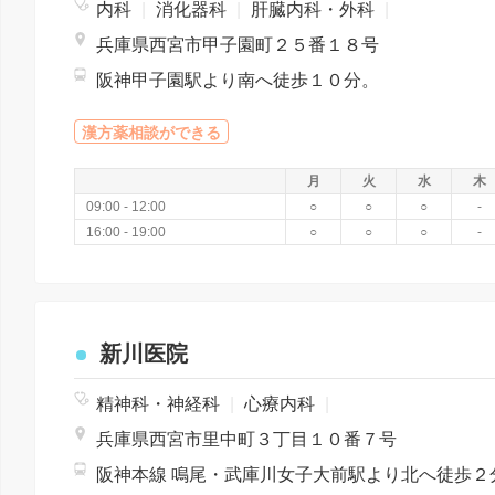
内科
|
消化器科
|
肝臓内科・外科
|
兵庫県西宮市甲子園町２５番１８号
阪神甲子園駅より南へ徒歩１０分。
漢方薬相談ができる
月
火
水
木
09:00 - 12:00
○
○
○
-
16:00 - 19:00
○
○
○
-
新川医院
精神科・神経科
|
心療内科
|
兵庫県西宮市里中町３丁目１０番７号
阪神本線 鳴尾・武庫川女子大前駅より北へ徒歩２