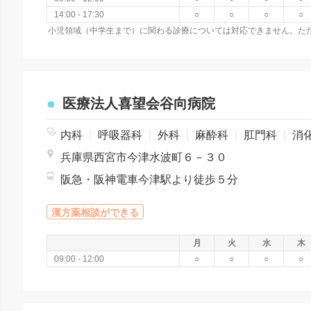
14:00 - 17:30
○
○
○
○
医療法人喜望会谷向病院
内科
|
呼吸器科
|
外科
|
麻酔科
|
肛門科
|
消化器
兵庫県西宮市今津水波町６－３０
阪急・阪神電車今津駅より徒歩５分
漢方薬相談ができる
月
火
水
木
09:00 - 12:00
○
○
○
○