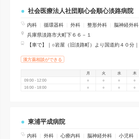
社会医療法人社団順心会順心淡路病院
内科
|
循環器科
|
外科
|
整形外科
|
脳神経外
兵庫県淡路市大町下６６－１
漢方薬相談ができる
月
火
水
木
09:00 - 12:00
○
○
○
○
16:00 - 18:00
○
○
○
○
東浦平成病院
内科
|
外科
|
心療内科
|
脳神経外科
|
小児科
|