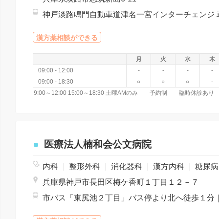
漢方薬相談ができる
月
火
水
木
09:00 - 12:00
-
-
-
-
09:00 - 18:30
○
○
○
-
9:00～12:00 15:00～18:30 土曜AMのみ 予約制 臨時休診あり
医療法人楠和会公文病院
内科
|
整形外科
|
消化器科
|
漢方内科
|
糖尿病内科
兵庫県神戸市長田区梅ケ香町１丁目１２－７