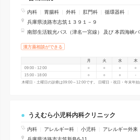
内科
|
胃腸科
|
外科
|
肛門科
|
循環器科
|
兵庫県淡路市志筑１３９１－９
南部
漢方薬相談ができる
月
火
水
木
09:00 - 12:00
○
○
○
○
15:00 - 18:00
○
○
○
-
木曜日・土曜日の診療は09:00～12:00です。 日曜日・祝日・年末年
うえむら小児科内科クリニック
内科
|
アレルギー科
|
小児科
|
アレルギー外来（アトピー性皮膚炎、食物アレルギー、喘息、アレルギー性鼻炎）、便秘外来、夜尿外来、発熱外来（感染症専門）、漢方薬
兵庫県淡路市志筑新島6-11