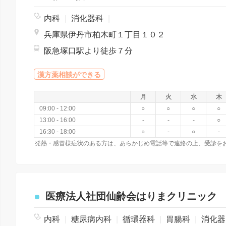
内科
|
消化器科
|
兵庫県伊丹市柏木町１丁目１０２
阪急塚口駅より徒歩７分
漢方薬相談ができる
月
火
水
木
09:00 - 12:00
○
○
○
○
13:00 - 16:00
-
-
-
○
16:30 - 18:00
○
-
○
-
発熱・感冒様症状のある方は、あらかじめ電話等で連絡の上、受診を
医療法人社団仙齢会はりまクリニック
内科
|
糖尿病内科
|
循環器科
|
胃腸科
|
消化器科