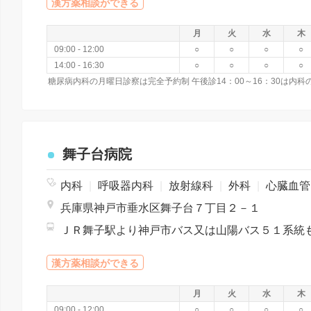
漢方薬相談ができる
月
火
水
木
09:00 - 12:00
○
○
○
○
14:00 - 16:30
○
○
○
○
糖尿病内科の月曜日診察は完全予約制 午後診14：00～16：30は内科
舞子台病院
内科
|
呼吸器内科
|
放射線科
|
外科
|
心臓血管外科
兵庫県神戸市垂水区舞子台７丁目２－１
漢方薬相談ができる
月
火
水
木
09:00 - 12:00
○
○
○
○