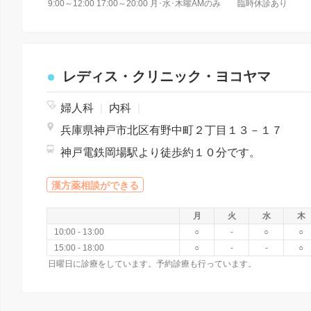
9:00～12:00 17:00～20:00 月･水･木曜AMのみ 臨時休診あり
レディス・クリニック・ヨコヤマ
婦人科
|
内科
|
兵庫県神戸市北区有野中町２丁目１３－１７
神戸電鉄岡場駅より徒歩約１０分です。
漢方薬相談ができる
月
火
水
木
10:00 - 13:00
○
-
○
○
15:00 - 18:00
○
-
-
○
日曜日に診療をしています。予約診療も行っています。