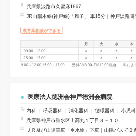
兵庫県淡路市久留麻1867
漢方薬相談ができる
月
火
水
木
09:00 - 12:00
○
○
○
○
15:00 - 17:00
○
○
○
○
9:00～12:00 15:00～17:00 受付AM8:00､PM12:00開始
医療法人徳洲会神戸徳洲会病院
内科
|
呼吸器科
|
消化器科
|
循環器科
|
小児
兵庫県神戸市垂水区上高丸１丁目３－１０