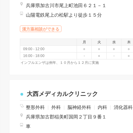
兵庫県加古川市尾上町池田６２１－１
山陽電鉄尾上の松駅より徒歩１５分
漢方薬相談ができる
月
火
水
木
09:00 - 12:00
○
○
○
○
16:00 - 18:00
-
○
-
○
インフルエンザは例年、１０月から１２月に実施
大西メディカルクリニック
整形外科
|
外科
|
脳神経外科
|
内科
|
消化器
兵庫県加古郡稲美町国岡２丁目９番１
車