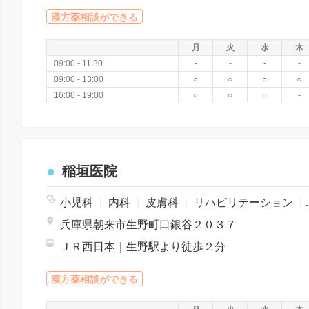
漢方薬相談ができる
月
火
水
木
09:00 - 11:30
-
-
-
-
09:00 - 13:00
○
○
○
○
16:00 - 19:00
○
○
○
-
稲垣医院
小児科
|
内科
|
皮膚科
|
リハビリテーション
|
兵庫県朝来市生野町口銀谷２０３７
ＪＲ西日本｜生野駅より徒歩２分
漢方薬相談ができる