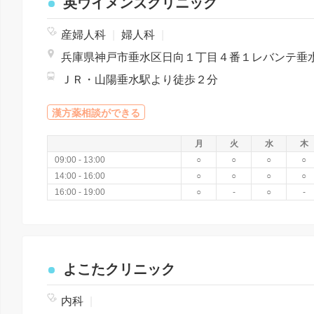
英ウイメンズクリニック
産婦人科
|
婦人科
|
ＪＲ・山陽垂水駅より徒歩２分
漢方薬相談ができる
月
火
水
木
09:00 - 13:00
○
○
○
○
14:00 - 16:00
○
○
○
○
16:00 - 19:00
○
-
○
-
よこたクリニック
内科
|