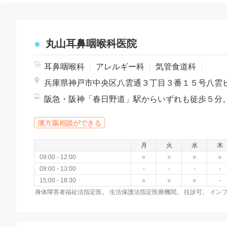
丸山耳鼻咽喉科医院
耳鼻咽喉科
|
アレルギー科
|
気管食道科
|
漢方薬相談ができる
月
火
水
木
09:00 - 12:00
○
○
○
○
09:00 - 13:00
-
-
-
-
15:00 - 18:30
○
○
○
-
身体障害者福祉法指定医。 生活保護法指定医療機関。 往診可。 イン