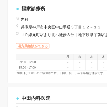
福家診療所
内科
|
兵庫県神戸市中央区中山手通３丁目１２－１３
漢方薬相談ができる
月
火
水
木
09:00 - 12:00
○
○
○
○
15:00 - 17:00
○
○
○
-
木曜日と土曜日の午後休診です。 日曜、祝日、年末年始は休診です。
中田内科医院