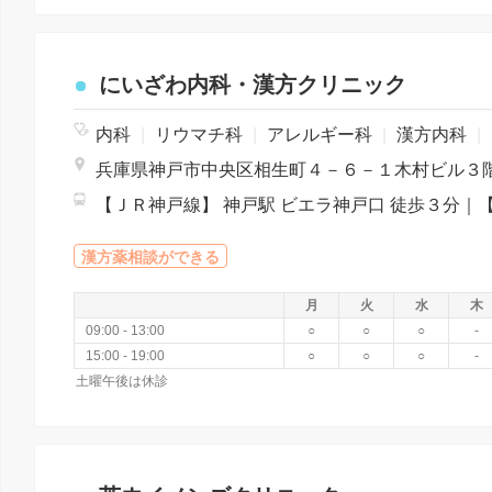
にいざわ内科・漢方クリニック
内科
|
リウマチ科
|
アレルギー科
|
漢方内科
|
兵庫県神戸市中央区相生町４－６－１木村ビル３
漢方薬相談ができる
月
火
水
木
09:00 - 13:00
○
○
○
-
15:00 - 19:00
○
○
○
-
土曜午後は休診