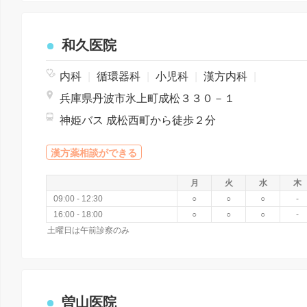
和久医院
内科
|
循環器科
|
小児科
|
漢方内科
|
兵庫県丹波市氷上町成松３３０－１
神姫バス 成松西町から徒歩２分
漢方薬相談ができる
月
火
水
木
09:00 - 12:30
○
○
○
-
16:00 - 18:00
○
○
○
-
土曜日は午前診察のみ
曽山医院