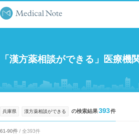
「漢方薬相談ができる」医療機
393
の検索結果
件
兵庫県
漢方薬相談ができる
61-90件
/
全393件