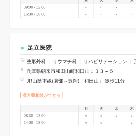
月
火
水
木
09:00 - 12:00
○
○
-
○
15:30 - 18:00
○
○
-
○
足立医院
整形外科
|
リウマチ科
|
リハビリテーション
|
形
兵庫県朝来市和田山町和田山１３３－５
JR山陰本線(園部～豊岡)「和田山」 徒歩11分
漢方薬相談ができる
月
火
水
木
08:30 - 12:00
○
○
○
○
14:00 - 18:00
○
○
-
○