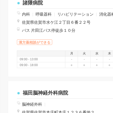
諸隈病院
内科
|
呼吸器科
|
リハビリテーション
|
消化器
佐賀県佐賀市水ケ江２丁目６番２２号
バス 片田江バス停徒歩１０分
漢方薬相談ができる
月
火
水
木
09:00 - 13:00
-
-
-
-
09:00 - 18:00
○
○
○
○
福田脳神経外科病院
脳神経外科
|
佐賀県佐賀市本庄町本庄１２３６番地２