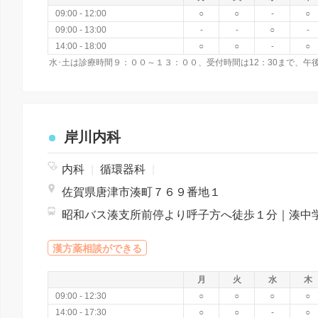
09:00 - 12:00
○
○
-
○
09:00 - 13:00
-
-
○
-
14:00 - 18:00
○
○
-
○
水･土は診療時間９：００～１３：００、受付時間は12：30まで、午
岸川内科
内科
|
循環器科
|
佐賀県唐津市湊町７６９番地１
漢方薬相談ができる
月
火
水
木
09:00 - 12:30
○
○
○
○
14:00 - 17:30
○
○
-
○