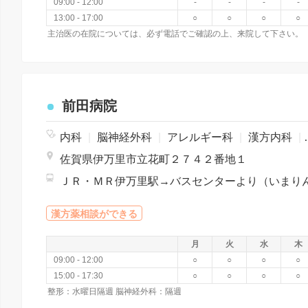
09:00 - 12:00
-
-
-
-
13:00 - 17:00
○
○
○
○
主治医の在院については、必ず電話でご確認の上、来院して下さい。
前田病院
内科
|
脳神経外科
|
アレルギー科
|
漢方内科
|
佐賀県伊万里市立花町２７４２番地１
漢方薬相談ができる
月
火
水
木
09:00 - 12:00
○
○
○
○
15:00 - 17:30
○
○
○
○
整形：水曜日隔週 脳神経外科：隔週