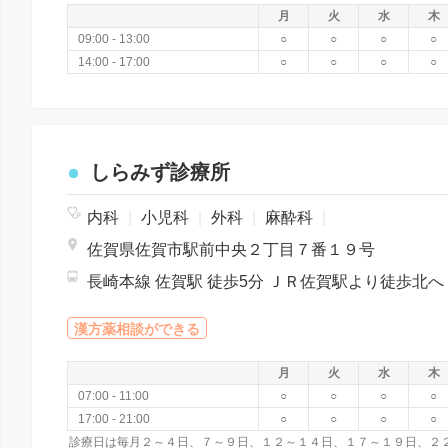
月
火
水
木
09:00 - 13:00
○
○
○
○
14:00 - 17:00
○
○
○
○
しらみず診療所
内科
|
小児科
|
外科
|
麻酔科
|
佐賀県佐賀市駅前中央２丁目７番１９号
長崎本線 佐賀駅 徒歩5分 ＪＲ佐賀駅より徒歩北へ
漢方薬相談ができる
月
火
水
木
07:00 - 11:00
○
○
○
○
17:00 - 21:00
○
○
○
○