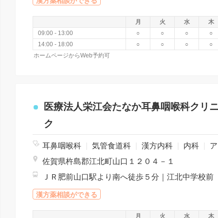
漢方薬相談ができる
月
火
水
木
09:00 - 13:00
○
○
○
○
14:00 - 18:00
○
○
○
○
ホームページからWeb予約可
医療法人栄江会たなか耳鼻咽喉科クリ
ク
耳鼻咽喉科
|
気管食道科
|
漢方内科
|
内科
|
アレルギー科
佐賀県杵島郡江北町山口１２０４－１
ＪＲ肥前山口駅より南へ徒歩５分｜江北中学校前
漢方薬相談ができる
月
火
水
木