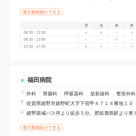
漢方薬相談ができる
月
火
水
木
08:30 - 12:30
○
○
-
○
08:30 - 13:00
-
-
○
-
14:30 - 17:30
○
○
-
○
福田病院
外科
|
胃腸科
|
呼吸器科
|
放射線科
|
整形外
佐賀県嬉野市嬉野町大字下宿甲４７１４番地１０
漢方薬相談ができる