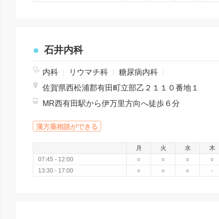
石井内科
内科
|
リウマチ科
|
糖尿病内科
|
佐賀県西松浦郡有田町立部乙２１１０番地１
MR西有田駅から伊万里方向へ徒歩６分
漢方薬相談ができる
月
火
水
木
07:45 - 12:00
○
○
○
○
13:30 - 17:00
○
○
○
-