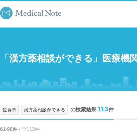
「漢方薬相談ができる」医療機
113
の検索結果
件
佐賀県
漢方薬相談ができる
61-90件
/
全113件