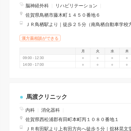
脳神経外科
|
リハビリテーション
|
佐賀県鳥栖市藤木町１４５０番地６
漢方薬相談ができる
月
火
水
木
09:00 - 12:30
○
○
○
○
14:00 - 17:00
○
○
○
○
馬渡クリニック
内科
|
消化器科
|
佐賀県西松浦郡有田町本町丙１０８０番地１
ＪＲ有田駅より上有田方向へ徒歩５分｜舘林晃文