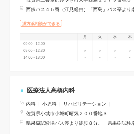
漢方薬相談ができる
月
火
水
木
09:00 - 12:00
-
-
-
-
09:00 - 12:30
○
○
○
○
14:00 - 18:00
○
-
○
-
医療法人高橋内科
内科
|
小児科
|
リハビリテーション
|
佐賀県小城市小城町晴気２００番地３