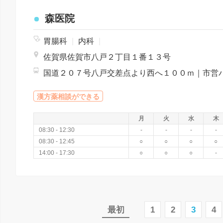
森医院
胃腸科
|
内科
|
佐賀県佐賀市八戸２丁目１番１３号
漢方薬相談ができる
月
火
水
木
08:30 - 12:30
-
-
-
-
08:30 - 12:45
○
○
○
○
14:00 - 17:30
○
○
○
-
最初
1
2
3
4