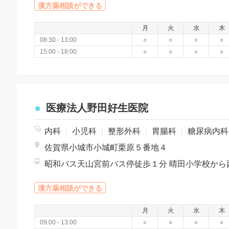
漢方薬相談ができる
月
火
水
木
08:30 - 13:00
○
○
○
○
15:00 - 18:00
○
○
○
○
医療法人野田好生医院
内科
|
小児科
|
整形外科
|
胃腸科
|
糖尿病内
佐賀県小城市小城町栗原５番地４
漢方薬相談ができる
月
火
水
木
09:00 - 13:00
○
○
○
○