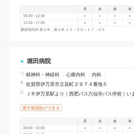
月
火
水
木
08:30 - 12:30
○
○
○
○
13:30 - 17:00
○
○
○
○
膠原病内科 第２木、第４木 １３：３０～１７：００
堀田病院
精神科・神経科
|
心療内科
|
内科
|
佐賀県伊万里市立花町２９７４番地５
漢方薬相談ができる
月
火
水
木
08:00 - 12:00
○
○
○
○