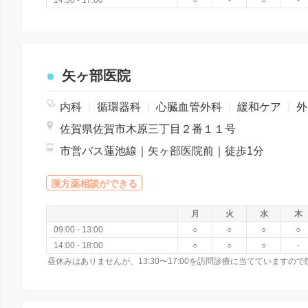
14:30 - 17:00
○
-
○
-
矢ヶ部医院
内科
|
循環器科
|
心臓血管外科
|
緩和ケア
|
外科
佐賀県佐賀市木原三丁目２番１１号
市営バス蓮池線｜矢ヶ部医院前｜徒歩1分
漢方薬相談ができる
月
火
水
木
09:00 - 13:00
○
○
○
○
14:00 - 18:00
○
○
○
-