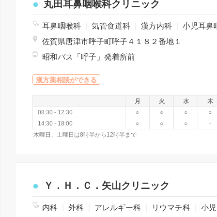
丸田耳鼻咽喉科クリニック
耳鼻咽喉科
|
気管食道科
|
漢方内科
|
小児耳鼻咽喉
佐賀県唐津市呼子町呼子４１８２番地１
昭和バス「呼子」発着所前
漢方薬相談ができる
月
火
水
木
08:30 - 12:30
○
○
○
○
14:30 - 18:00
○
○
○
-
木曜日、土曜日は8時半から12時半まで
Ｙ．Ｈ．Ｃ．矢山クリニック
内科
|
外科
|
アレルギー科
|
リウマチ科
|
小児科