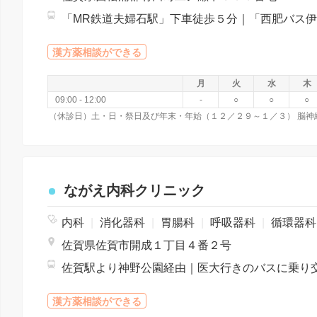
漢方薬相談ができる
月
火
水
木
09:00 - 12:00
-
○
○
○
ながえ内科クリニック
内科
|
消化器科
|
胃腸科
|
呼吸器科
|
循環器
佐賀県佐賀市開成１丁目４番２号
漢方薬相談ができる