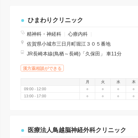
ひまわりクリニック
精神科・神経科
|
心療内科
|
佐賀県小城市三日月町堀江３０５番地
JR長崎本線(鳥栖～長崎)「久保田」 車11分
漢方薬相談ができる
月
火
水
木
09:00 - 12:00
○
○
○
○
13:00 - 17:00
○
○
○
○
医療法人鳥越脳神経外科クリニック