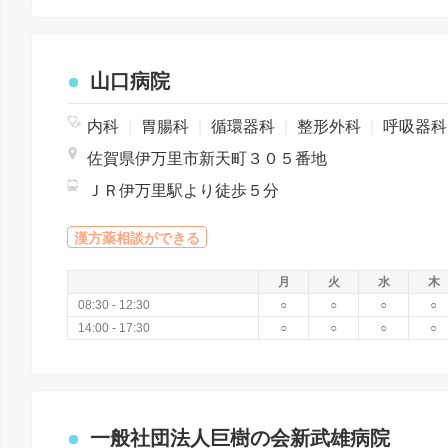
山口病院
内科
|
胃腸科
|
循環器科
|
整形外科
|
呼吸器
佐賀県伊万里市新天町３０５番地
ＪＲ伊万里駅より徒歩５分
漢方薬相談ができる
月
火
水
木
08:30 - 12:30
○
○
○
○
14:00 - 17:30
○
○
○
○
一般社団法人巨樹の会新武雄病院