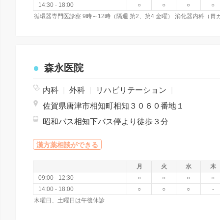
14:30 - 18:00
○
○
○
○
森永医院
内科
|
外科
|
リハビリテーション
|
佐賀県唐津市相知町相知３０６０番地１
昭和バス相知下バス停より徒歩３分
漢方薬相談ができる
月
火
水
木
09:00 - 12:30
○
○
○
○
14:00 - 18:00
○
○
○
-
木曜日、土曜日は午後休診