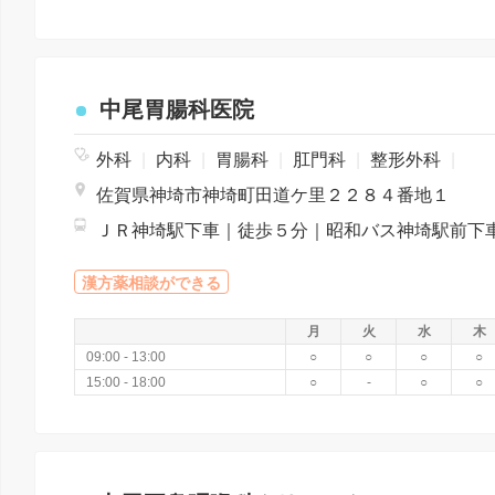
中尾胃腸科医院
外科
|
内科
|
胃腸科
|
肛門科
|
整形外科
|
佐賀県神埼市神埼町田道ケ里２２８４番地１
漢方薬相談ができる
月
火
水
木
09:00 - 13:00
○
○
○
○
15:00 - 18:00
○
-
○
○