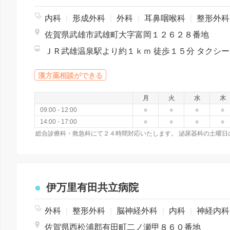
内科
|
形成外科
|
外科
|
耳鼻咽喉科
|
整形外
佐賀県武雄市武雄町大字富岡１２６２８番地
ＪＲ武
漢方薬相談ができる
月
火
水
木
09:00 - 12:00
○
○
○
○
14:00 - 17:00
○
○
○
○
伊万里有田共立病院
外科
|
整形外科
|
脳神経外科
|
内科
|
神経内
佐賀県西松浦郡有田町二ノ瀬甲８６０番地