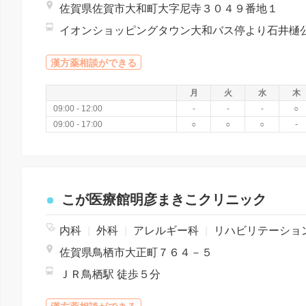
佐賀県佐賀市大和町大字尼寺３０４９番地１
漢方薬相談ができる
月
火
水
木
09:00 - 12:00
-
-
-
○
09:00 - 17:00
○
○
○
-
こが医療館明彦まきこクリニック
内科
|
外科
|
アレルギー科
|
リハビリテーショ
佐賀県鳥栖市大正町７６４－５
ＪＲ鳥栖駅 徒歩５分