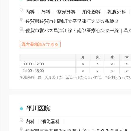
内科
|
外科
|
整形外科
|
消化器科
|
乳腺外科
|
佐賀県佐賀市川副町大字早津江２６５番地２
漢方薬相談ができる
月
火
水
木
09:00 - 12:00
○
○
○
○
14:00 - 18:00
○
○
○
○
平川医院
内科
|
消化器科
|
佐賀県三養基郡みやき町大字西島２９７９番地８