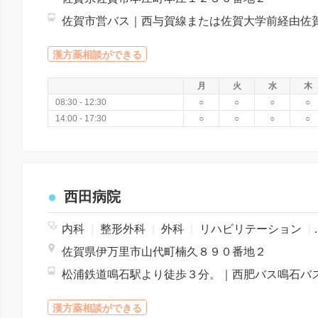
漢方薬相談ができる
月
火
水
木
08:30 - 12:30
○
○
○
○
14:00 - 17:30
○
○
○
○
西田病院
内科
|
整形外科
|
外科
|
リハビリテーション
|
佐賀県伊万里市山代町楠久８９０番地２
漢方薬相談ができる