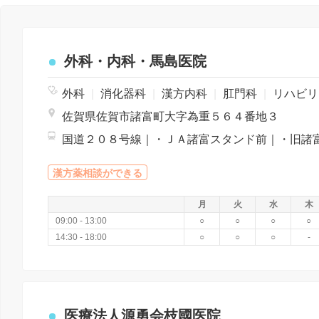
外科・内科・馬島医院
外科
|
消化器科
|
漢方内科
|
肛門科
|
リハビリテーション
佐賀県佐賀市諸富町大字為重５６４番地３
漢方薬相談ができる
月
火
水
木
09:00 - 13:00
○
○
○
○
14:30 - 18:00
○
○
○
-
医療法人源勇会枝國医院