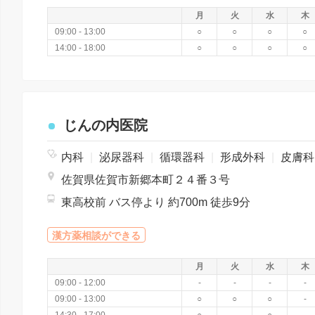
月
火
水
木
09:00 - 13:00
○
○
○
○
14:00 - 18:00
○
○
○
○
じんの内医院
内科
|
泌尿器科
|
循環器科
|
形成外科
|
皮膚
佐賀県佐賀市新郷本町２４番３号
東高校前 バス停より 約700m 徒歩9分
漢方薬相談ができる
月
火
水
木
09:00 - 12:00
-
-
-
-
09:00 - 13:00
○
○
○
-