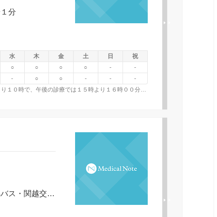
歩１分
水
木
金
土
日
祝
○
○
○
○
-
-
-
○
○
-
-
-
初診は予約制です。 受付時間は午前の診療では９時より１０時で、午後の診療では１５時より１６時００分です。
高崎線高崎駅より北へ徒歩２０分群馬バス・関越交通バス・高崎市ぐるリンバス・相生町バス停１分