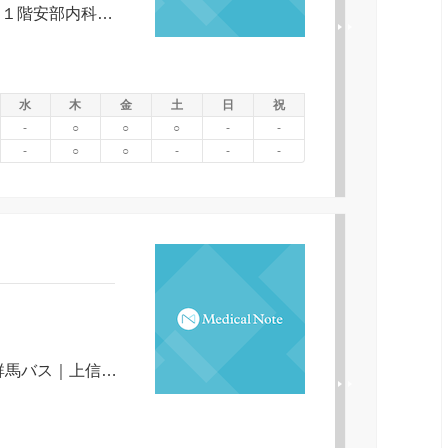
毛線前橋駅南口より西方へ徒歩５分，１階安部内科医院
水
木
金
土
日
祝
-
○
○
○
-
-
-
○
○
-
-
-
両毛線前橋駅より北西へ徒歩１０分 群馬バス｜上信バス本町一丁目バス停より南方へ徒歩３分