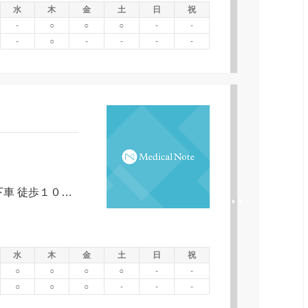
水
木
金
土
日
祝
-
○
○
○
-
-
-
○
-
-
-
-
前橋駅より 富士見温泉行県民会館前下車 徒歩１０分 マイバス北循環清王寺前 徒歩０分 前橋駅より タクシーで１０分
水
木
金
土
日
祝
○
○
○
○
-
-
○
○
○
-
-
-