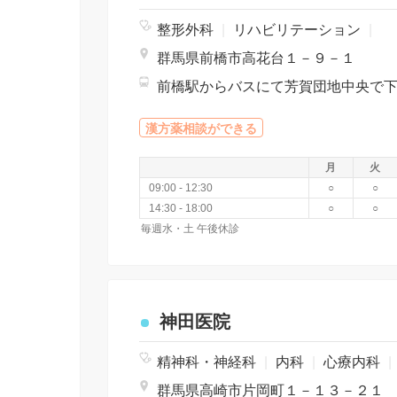
整形外科
|
リハビリテーション
|
群馬県前橋市高花台１－９－１
前橋駅からバスにて芳賀団地中央で
漢方薬相談ができる
月
火
09:00 - 12:30
○
○
14:30 - 18:00
○
○
毎週水・土 午後休診
神田医院
精神科・神経科
|
内科
|
心療内科
|
群馬県高崎市片岡町１－１３－２１