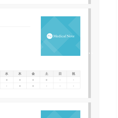
水
木
金
土
日
祝
○
○
○
○
-
-
-
○
○
-
-
-