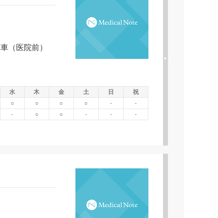
下車（医院前）
水
木
金
土
日
祝
○
○
○
○
-
-
-
○
○
-
-
-