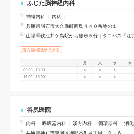
ふじた脳神経内科
神経内科
|
内科
|
兵庫県明石市大久保町西島４４０番地の１
漢方薬相談ができる
月
火
水
木
09:00 - 13:00
○
○
○
-
15:00 - 18:00
○
○
○
-
谷尻医院
内科
|
呼吸器内科
|
漢方内科
|
循環器科
|
消化器科
兵庫県神戸市東灘区御影本町４丁目１０－６