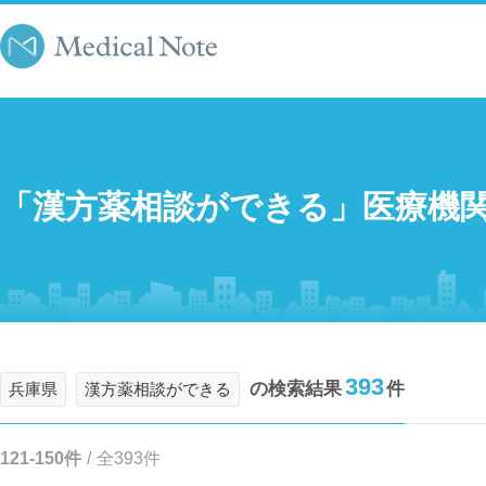
「漢方薬相談ができる」医療機
393
の検索結果
件
兵庫県
漢方薬相談ができる
121-150件
/
全393件