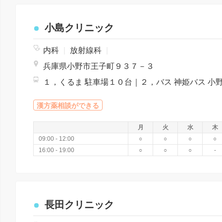
小島クリニック
内科
|
放射線科
|
兵庫県小野市王子町９３７－３
漢方薬相談ができる
月
火
水
木
09:00 - 12:00
○
○
○
○
16:00 - 19:00
○
○
○
-
長田クリニック