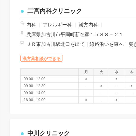
二宮内科クリニック
内科
|
アレルギー科
|
漢方内科
|
兵庫県加古川市平岡町新在家１５８８－２１
漢方薬相談ができる
月
火
水
木
09:00 - 12:00
○
-
○
-
09:00 - 12:30
-
○
-
○
09:00 - 14:00
-
-
-
-
16:00 - 19:00
○
-
○
-
中川クリニック