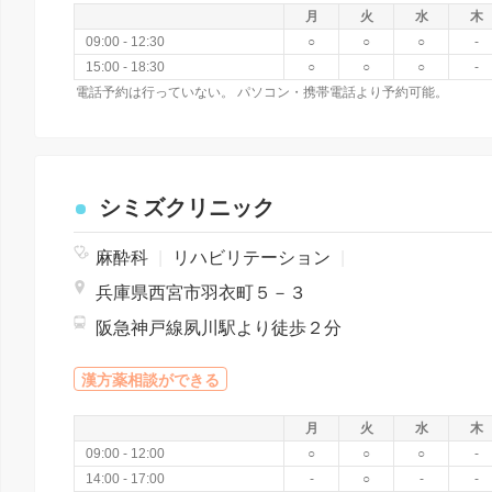
月
火
水
木
09:00 - 12:30
○
○
○
-
15:00 - 18:30
○
○
○
-
電話予約は行っていない。 パソコン・携帯電話より予約可能。
シミズクリニック
麻酔科
|
リハビリテーション
|
兵庫県西宮市羽衣町５－３
阪急神戸線夙川駅より徒歩２分
漢方薬相談ができる
月
火
水
木
09:00 - 12:00
○
○
○
-
14:00 - 17:00
-
○
-
-