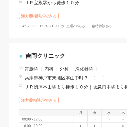
ＪＲ宝殿駅から徒歩１０分
漢方薬相談ができる
8:45～11:30 15:20～18:00 水･土曜AMのみ 臨時休診あり
吉岡クリニック
胃腸科
|
内科
|
外科
|
消化器科
|
兵庫県神戸市東灘区本山中町３－１－１
漢方薬相談ができる
月
火
水
木
09:00 - 12:00
○
○
○
○
16:00 - 19:00
○
○
-
○