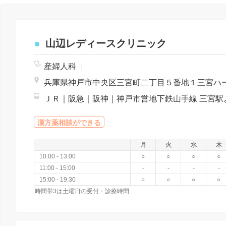
山辺レディースクリニック
産婦人科
|
漢方薬相談ができる
月
火
水
木
10:00 - 13:00
○
○
○
○
11:00 - 15:00
-
-
-
-
15:00 - 19:30
○
○
○
○
時間帯3は土曜日の受付・診療時間