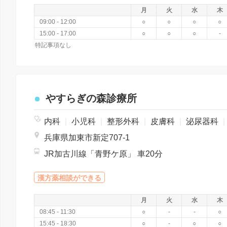
月
火
水
木
09:00 - 12:00
○
○
○
○
15:00 - 17:00
○
○
○
-
特記事項なし
やすらぎの森診療所
内科
|
小児科
|
整形外科
|
皮膚科
|
泌尿器科
|
兵庫県加東市新定707-1
JR加古川線「青野ケ原」 車20分
漢方薬相談ができる
月
火
水
木
08:45 - 11:30
○
-
-
○
15:45 - 18:30
○
-
○
○