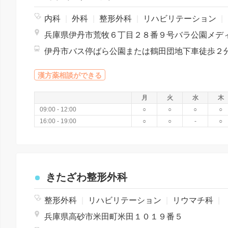
内科
|
外科
|
整形外科
|
リハビリテーション
|
漢方薬相談ができる
月
火
水
木
09:00 - 12:00
○
○
○
○
16:00 - 19:00
○
○
-
○
きたざわ整形外科
整形外科
|
リハビリテーション
|
リウマチ科
|
兵庫県高砂市米田町米田１０１９番５