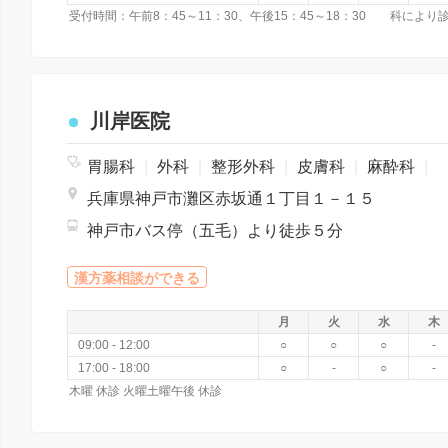
川岸医院
胃腸科
|
外科
|
整形外科
|
皮膚科
|
麻酔科
|
兵庫県神戸市灘区赤坂通１丁目１－１５
神戸市バス停（五毛）より徒歩５分
漢方薬相談ができる
月
火
水
木
09:00 - 12:00
○
○
○
-
17:00 - 18:00
○
-
○
-
木曜 休診 火曜土曜午後 休診