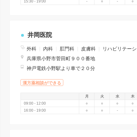
15:30 - 19:00
-
○
-
○
井岡医院
外科
|
内科
|
肛門科
|
皮膚科
|
リハビリテーション
兵庫県小野市菅田町９００番地
神戸電鉄小野駅より車で２０分
漢方薬相談ができる
月
火
水
木
09:00 - 12:00
○
○
○
○
16:00 - 19:00
○
○
-
○