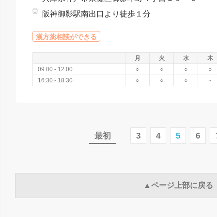
阪神御影駅南出口より徒歩１分
漢方薬相談ができる
月
火
水
木
09:00 - 12:00
○
○
○
○
16:30 - 18:30
○
○
○
-
最初
3
4
5
6
▲ページ上部に戻る