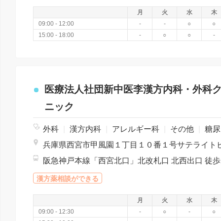
月
火
水
木
09:00 - 12:00
-
-
○
○
15:00 - 18:00
-
○
○
-
医療法人社団新中医李漢方内科・外科
ニック
外科
|
漢方内科
|
アレルギー科
|
その他
|
糖尿病内科
漢方薬相談ができる
月
火
水
木
09:00 - 12:30
-
○
-
○