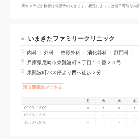
胃カメラほか検査は電話予約できます。状況によっては当日可能な場
いまきたファミリークリニック
内科
|
外科
|
整形外科
|
消化器科
|
肛門科
|
兵庫県尼崎市東難波町３丁目１０番２０号
東難波町バス停より西へ徒歩２分
漢方薬相談ができる
月
火
水
木
09:00 - 12:00
○
○
○
○
09:00 - 12:30
-
-
-
-
16:30 - 19:30
○
○
-
○