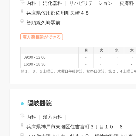
内科
|
消化器科
|
リハビリテーション
|
皮膚科
兵庫県佐用郡佐用町久崎４８
智頭線久崎駅前
漢方薬相談ができる
月
火
水
木
09:00 - 12:00
○
○
○
○
16:00 - 18:30
○
○
○
-
第１、３、５土曜日、木曜日午後休診、祝祭日休診。第２，４土曜日
隠岐醫院
内科
|
漢方内科
|
兵庫県神戸市東灘区住吉宮町３丁目１０－６