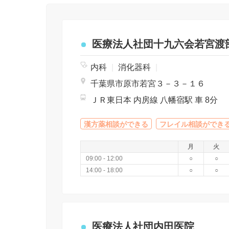
医療法人社団十九六会若宮渡
内科
|
消化器科
|
千葉県市原市若宮３－３－１６
ＪＲ東日本 内房線 八幡宿駅 車 8分
漢方薬相談ができる
フレイル相談ができ
月
火
09:00 - 12:00
○
○
14:00 - 18:00
○
○
医療法人社団内田医院