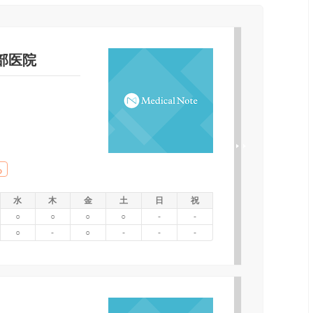
部医院
る
水
木
金
土
日
祝
○
○
○
○
-
-
○
-
○
-
-
-