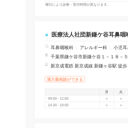
曜日により診療・受付時間が異なります。
医療法人社団新鎌ケ谷耳鼻咽
耳鼻咽喉科
|
アレルギー科
|
小児耳
漢方薬相談ができる
月
火
09:00 - 12:00
○
○
14:30 - 18:00
○
○