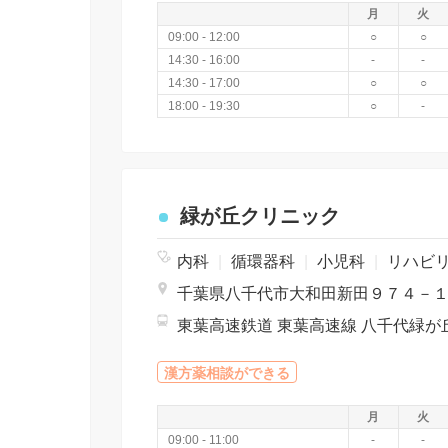
月
火
09:00 - 12:00
○
○
14:30 - 16:00
-
-
14:30 - 17:00
○
○
18:00 - 19:30
○
-
緑が丘クリニック
内科
|
循環器科
|
小児科
|
リハビ
千葉県八千代市大和田新田９７４－
東葉高速鉄道 東葉高速線 八千代緑が丘
漢方薬相談ができる
月
火
09:00 - 11:00
-
-