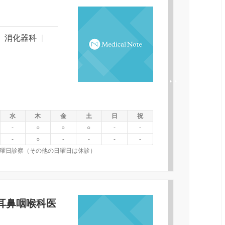
|
消化器科
|
水
木
金
土
日
祝
-
○
○
○
-
-
-
○
-
-
-
-
第2日曜日診察（その他の日曜日は休診）
耳鼻咽喉科医