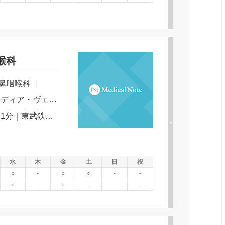
喉科
鼻咽喉科
|
千葉県鎌ケ谷市新鎌ケ谷１－１８－５ディア・ヴェルジュ２階
新京成電鉄 新京成線 新鎌ヶ谷駅 徒歩 1分｜東武鉄道 野田線 新鎌ヶ谷駅 徒歩 1分｜北総鉄道 北総線 新鎌ヶ谷駅 徒歩 1分
水
木
金
土
日
祝
○
-
○
○
-
-
○
-
○
-
-
-