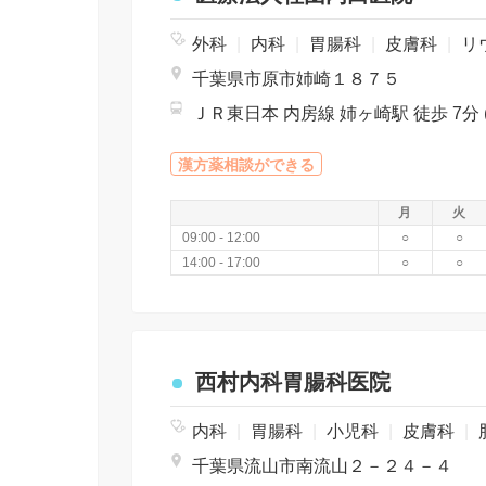
外科
|
内科
|
胃腸科
|
皮膚科
|
リ
千葉県市原市姉崎１８７５
漢方薬相談ができる
月
火
09:00 - 12:00
○
○
14:00 - 17:00
○
○
西村内科胃腸科医院
内科
|
胃腸科
|
小児科
|
皮膚科
|
千葉県流山市南流山２－２４－４