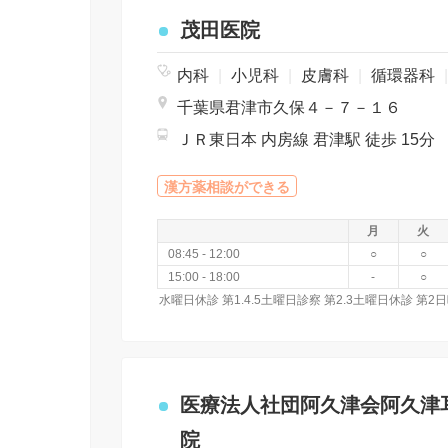
茂田医院
内科
|
小児科
|
皮膚科
|
循環器科
千葉県君津市久保４－７－１６
ＪＲ東日本 内房線 君津駅 徒歩 15分
漢方薬相談ができる
月
火
08:45 - 12:00
○
○
15:00 - 18:00
-
○
水曜日休診 第1.4.5土曜日診察 第2.3土曜日休診 
医療法人社団阿久津会阿久津
院