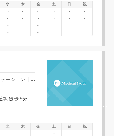
水
木
金
土
日
祝
○
-
○
○
-
-
-
-
-
○
-
-
○
-
○
-
-
-
○
-
○
-
-
-
リテーション
|
心療内科
|
精神科・神経科
|
１
駅 徒歩 5分
水
木
金
土
日
祝
-
-
-
○
-
-