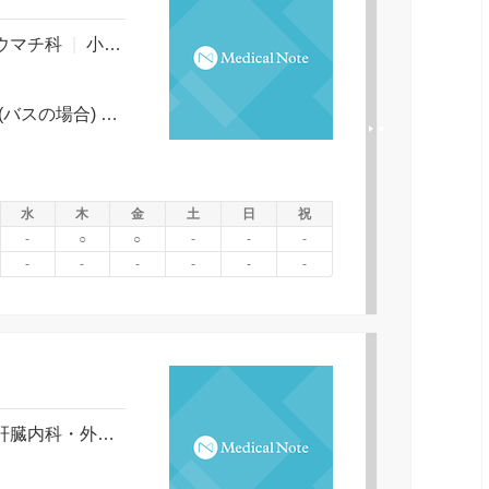
ウマチ科
|
小児科
|
糖尿病内科
|
精神科・神経科
|
整形外
ＪＲ東日本 内房線 姉ヶ崎駅 徒歩 7分 (バスの場合) 大道下停留所下車 徒歩約 1分
水
木
金
土
日
祝
-
○
○
-
-
-
-
-
-
-
-
-
肝臓内科・外科
|