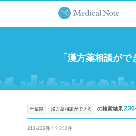
「漢方薬相談がで
236
の検索結果
千葉県
漢方薬相談ができる
211-236件
/
全236件