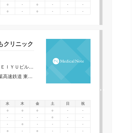
○
-
○
-
-
-
○
-
○
-
-
-
もクリニック
千葉県八千代市勝田台北１－８－７ＫＥＩＹＵビル２Ｆ
京成電鉄 本線 勝田台駅 徒歩 2分｜東葉高速鉄道 東葉高速線 東葉勝田台駅 徒歩 2分
水
木
金
土
日
祝
○
○
○
○
-
-
-
-
-
○
-
-
-
○
-
-
-
-
○
-
○
-
-
-