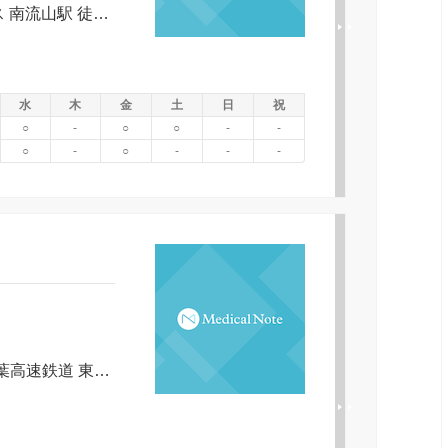
首都圏新都市鉄道 つくばエクスプレス 南流山駅 徒歩 4分｜ＪＲ東日本 武蔵野線 南流山駅 徒歩 4分
水
木
金
土
日
祝
○
-
○
○
-
-
○
-
○
-
-
-
京成電鉄 本線 勝田台駅 徒歩 3分｜東葉高速鉄道 東葉高速線 東葉勝田台駅 徒歩 3分