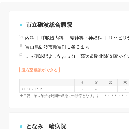
市立砺波総合病院
内科
|
呼吸器内科
|
精神科・神経科
|
リハビリテーシ
富山県砺波市新富町１番６１号
漢方薬相談ができる
月
火
水
木
08:30 - 17:15
○
○
○
○
となみ三輪病院