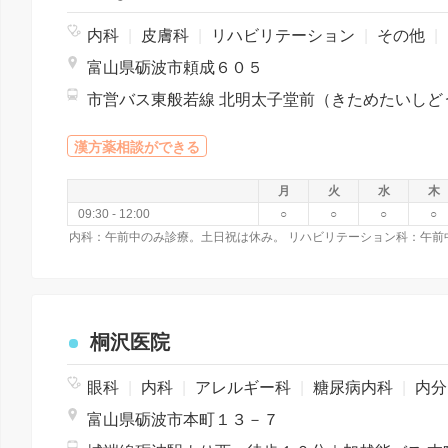
内科
|
皮膚科
|
リハビリテーション
|
その他
|
富山県砺波市頼成６０５
漢方薬相談ができる
月
火
水
木
09:30 - 12:00
○
○
○
○
桐沢医院
眼科
|
内科
|
アレルギー科
|
糖尿病内科
|
内分泌科
富山県砺波市本町１３－７