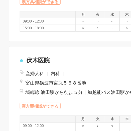
漢方薬相談ができる
月
火
水
木
09:00 - 12:30
○
○
○
○
15:00 - 18:00
○
○
-
○
伏木医院
産婦人科
|
内科
|
富山県砺波市宮丸５６８番地
漢方薬相談ができる
月
火
水
木
09:00 - 12:00
○
○
○
-