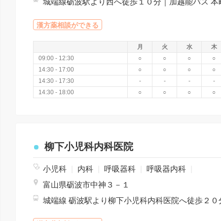
漢方薬相談ができる
月
火
水
木
09:00 - 12:30
○
○
○
○
14:30 - 17:00
○
○
○
○
14:30 - 17:30
-
-
-
-
14:30 - 18:00
○
○
○
○
柳下小児科内科医院
小児科
|
内科
|
呼吸器科
|
呼吸器内科
|
富山県砺波市中神３－１
城端線 砺波駅より柳下小児科内科医院へ徒歩２０