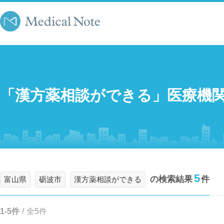
「漢方薬相談ができる」医療機
5
の検索結果
件
富山県
砺波市
漢方薬相談ができる
1-5件
/
全5件