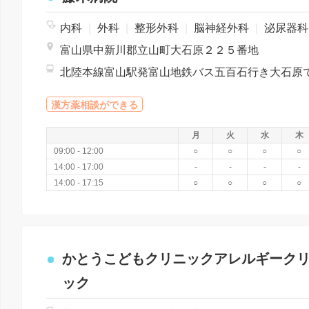
内科
|
外科
|
整形外科
|
脳神経外科
|
泌尿器
富山県中新川郡立山町大石原２２５番地
漢方薬相談ができる
月
火
水
木
09:00 - 12:00
○
○
○
○
14:00 - 17:00
-
-
-
-
14:00 - 17:15
○
○
○
○
かとうこどもクリニックアレルギーク
ック