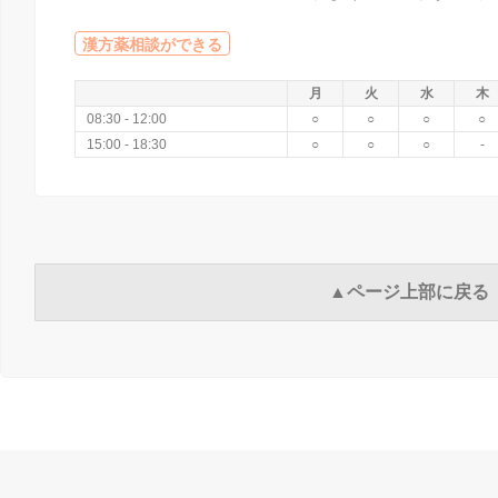
漢方薬相談ができる
月
火
水
木
08:30 - 12:00
○
○
○
○
15:00 - 18:30
○
○
○
-
▲ページ上部に戻る