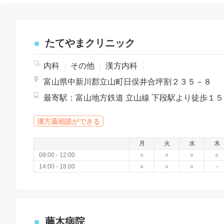
たてやまクリニック
内科
|
その他
|
漢方内科
|
富山県中新川郡立山町日俣井合坪割２３５－８
最寄駅：富山地方鉄道 立山線 下段駅より徒歩１５
漢方薬相談ができる
月
火
水
木
09:00 - 12:00
○
○
○
○
14:00 - 18:00
○
○
○
-
藤木病院