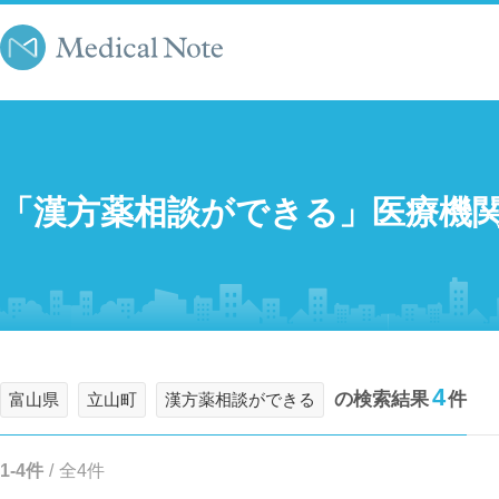
「漢方薬相談ができる」医療機
4
の検索結果
件
富山県
立山町
漢方薬相談ができる
1-4件
/
全4件