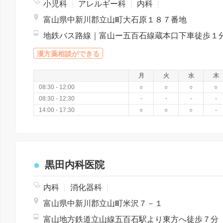
小児科
|
アレルギー科
|
内科
|
富山県中新川郡立山町大石原１８７番地
地鉄バス路線｜富山ー五百石線蔵本口下車徒歩１
漢方薬相談ができる
月
火
水
木
08:30 - 12:00
○
○
○
○
08:30 - 12:30
-
-
-
-
14:00 - 17:30
○
○
○
-
黒田内科医院
内科
|
消化器科
|
富山県中新川郡立山町米沢７－１
富山地方鉄道立山線五百石駅より東方へ徒歩７分