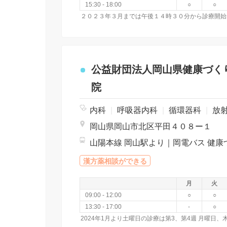
15:30 - 18:00
○
○
２０２３年３月までは午後１４時３０分から診療開始
公益財団法人岡山県健康づく
院
内科
|
呼吸器内科
|
循環器科
|
放
岡山県岡山市北区平田４０８ー１
漢方薬相談ができる
月
火
09:00 - 12:00
○
○
13:30 - 17:00
-
○
2024年1月より土曜日の診療は第3、第4週 月曜日