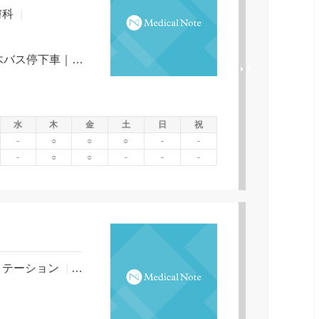
膚科
|
宇野バスネオポリス行き 中島｜日古木バス停下車｜徒歩１分
水
木
金
土
日
祝
-
○
○
○
-
-
-
○
○
-
-
-
リテーション
|
アレルギー科
|