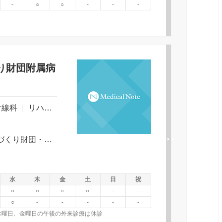
-
○
○
-
-
-
り財団附属病
射線科
|
リハビリテーション
|
胃腸科
|
山陽本線 岡山駅より｜岡電バス 健康づくり財団・ひらた旭川荘行きで３０分｜「健康づくり財団病院前」下車 山陽本線 北長瀬駅より｜岡電バス 大元駅法務局行きで６分｜「ポリテクセンター岡山入口」下車 徒歩５分 瀬戸大橋線 大元駅より｜岡電バス 健康づくり財団・ひらた旭川荘行きで２０分｜「健康づくり財団病院前」下車
水
木
金
土
日
祝
○
○
○
○
-
-
○
-
-
-
-
-
、木曜日、金曜日の午後の外来診療は休診