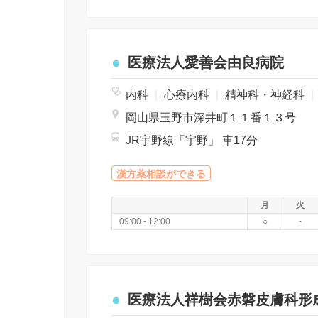
医療法人愛善会由良病院
内科
|
心療内科
|
精神科・神経科
|
岡山県玉野市深井町１１番１３号
JR宇野線「宇野」 車17分
漢方薬相談ができる
月
火
09:00 - 12:00
○
-
医療法人祥樹会赤磐皮膚科形