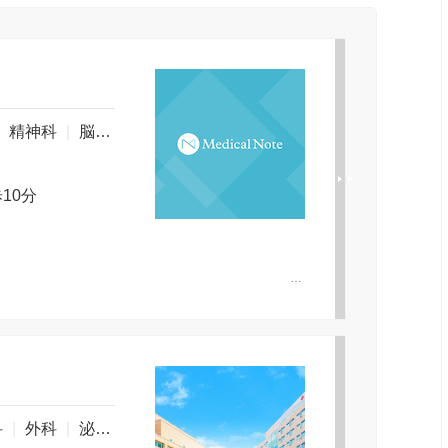
|
精神科
|
脳神経外科
|
呼吸器外科
|
消化器外科
|
腎臓内
10分
診療日 月曜日～土曜日（但し土曜日は午前中診療） 診療時間 平日 9:00～、13:30～ 土曜 9:00～ 診療は、原則として予約制です。 ※急患はこの限りではありません。 （救急外来は24時間診療・年中無休） 休診 日曜日、祝日、年末年始（12月29日～1月3日） 6月1日は学園創立記念日につき休診いたします。
科
|
外科
|
泌尿器科
|
産科
|
眼科
|
放射線科
|
麻酔科
|
リ