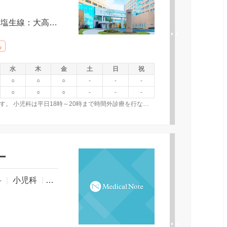
ＪＲ山陽本線倉敷駅より｜下電バス「塩生線：大高経由ＪＲ児島行き」｜「茶屋町線：倉敷成人病センター行き」または「中庄線：倉敷成人病センター行き」｜両備バス「倉敷循環線：左回り」乗車「倉敷成人病センター前」下車。 山陽道「倉敷ＩＣ」より車で約１５分。瀬戸中央道「早島ＩＣ」より車で約１５分。 岡山空港より空港連絡バス「倉敷行き」乗車｜終点「ＪＲ倉敷駅」下車。 ＪＲ倉敷駅より徒歩約２０分｜バスまたはタクシーで約５分。
る
水
木
金
土
日
祝
○
○
○
-
-
-
○
○
○
-
-
-
産科と婦人科のみ土曜日午前外来診察を行なっています。 小児科は平日18時～20時まで時間外診療を行なっています。
ー
科
|
小児科
|
整形外科
|
形成外科
|
皮膚科
|
泌尿器科
|
産