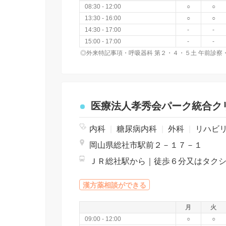
08:30 - 12:00
○
○
13:30 - 16:00
○
○
14:30 - 17:00
-
-
15:00 - 17:00
-
-
医療法人孝秀会パーク統合ク
内科
|
糖尿病内科
|
外科
|
リハビ
岡山県総社市駅前２－１７－１
漢方薬相談ができる
月
火
09:00 - 12:00
○
○