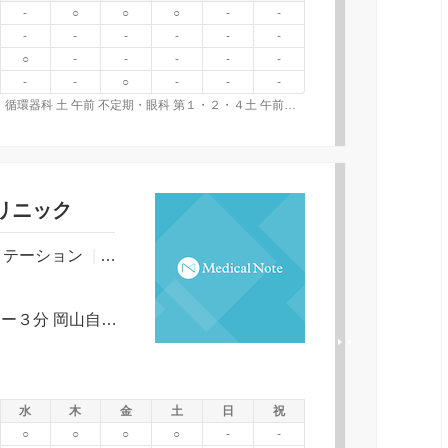
-
○
○
○
-
-
-
-
-
-
-
-
○
-
-
-
-
-
-
-
○
-
-
-
◎外来特記事項・呼吸器科 第２・４・５土 午前診察・循環器科 土 午前 不定期・眼科 第１・２・４土 午前診察・和漢診療科 第２・４火 午後診察・糖尿病・代謝内科 第２・４火午前、第２・４木午前診察、第２・４土午前予約診察・乳腺甲状腺科 土 午前 不定期・耳鼻咽喉科 第１・３・５木 午前・午後診察◎専門外来・フットケア外来 金午後・パーキンソン病外来 水午前 ９時～、水１４時～１６時・スポーツ外来 水 １4時～１7時・もの忘れ外来 月・火・水・木・金・土 午前・眼瞼下垂専門外来 火午前・脊椎外来 第１・３・５火 ９時～１２時・ニューロモデュレーション 火・金午前 火・水・金午後
リニック
リテーション
|
心療内科
|
漢方内科
|
ＪＲ総社駅から｜徒歩６分又はタクシー３分 岡山自動車道 総社インターから約６キロ 山陽自動車道 倉敷インターから約８キロ
水
木
金
土
日
祝
○
○
○
○
-
-