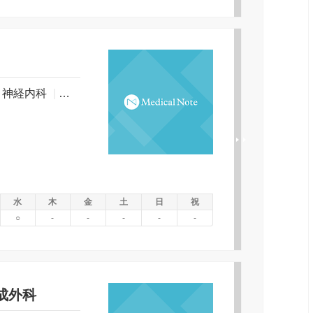
神経内科
|
呼吸器内科
|
消化器科
|
循環器科
|
リウマチ科
水
木
金
土
日
祝
○
-
-
-
-
-
成外科