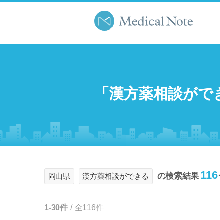
「漢方薬相談がで
116
の検索結果
岡山県
漢方薬相談ができる
1-30件
/
全116件