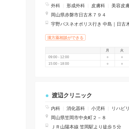
外科
|
形成外科
|
皮膚科
|
美容皮
岡山県赤磐市日古木７９４
漢方薬相談ができる
月
火
09:00 - 12:00
○
○
15:00 - 18:00
○
○
渡辺クリニック
内科
|
消化器科
|
小児科
|
リハビ
岡山県笠岡市中央町２－８
ＪＲ山陽本線 笠岡駅より徒歩５分