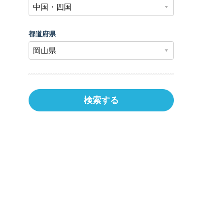
都道府県
科
|
胸部・心臓血管外科
|
小児科
|
小児外科
|
整形外科
|
形
検索する
ウマチ科
|
皮膚科
|
リハビリテーション
|
婦人科
|
整形外