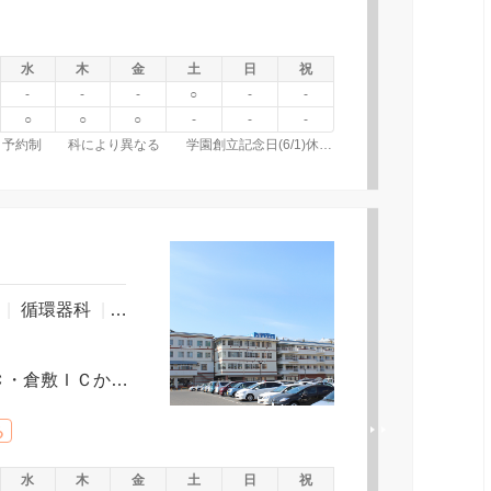
水
木
金
土
日
祝
-
-
-
○
-
-
○
○
○
-
-
-
8:30～11:30 13:30～16:00 土曜AMのみ 原則紹介･予約制 科により異なる 学園創立記念日(6/1)休診 臨時休診あり
科
|
循環器科
|
内科
|
神経内科
|
外科
|
整形外科
|
皮膚科
ＪＲ倉敷駅より｜徒歩１５分 早島ＩＣ・倉敷ＩＣから車で１５分 ＪＲ倉敷駅より｜両備バス「老松町」下車｜徒歩５分
る
水
木
金
土
日
祝