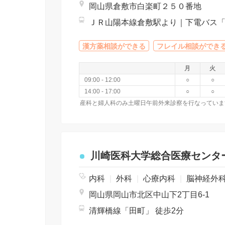
岡山県倉敷市白楽町２５０番地
漢方薬相談ができる
フレイル相談ができ
月
火
09:00 - 12:00
○
○
14:00 - 17:00
○
○
川崎医科大学総合医療センタ
内科
|
外科
|
心療内科
|
脳神経外
岡山県岡山市北区中山下2丁目6-1
清輝橋線「田町」 徒歩2分