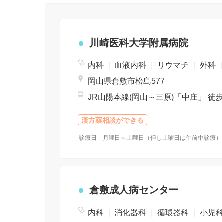
川崎医科大学附属病院
内科
|
血液内科
|
リウマチ
|
外科
岡山県倉敷市松島577
JR山陽本線(岡山～三原)「中庄」 徒歩
漢方薬相談ができる
倉敷成人病センター
内科
|
消化器科
|
循環器科
|
小児