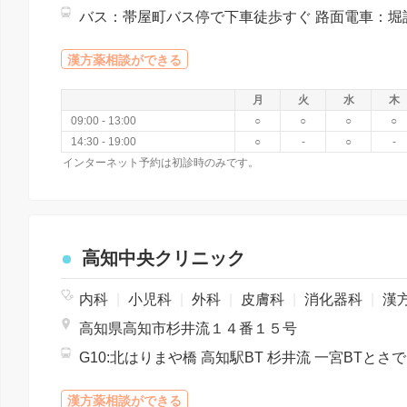
漢方薬相談ができる
月
火
水
木
09:00 - 13:00
○
○
○
○
14:30 - 19:00
○
-
○
-
インターネット予約は初診時のみです。
高知中央クリニック
内科
|
小児科
|
外科
|
皮膚科
|
消化器科
|
漢方内
高知県高知市杉井流１４番１５号
G10:北は
漢方薬相談ができる