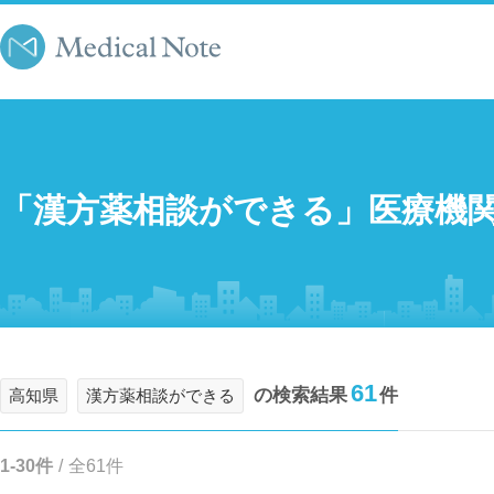
「漢方薬相談ができる」医療機
61
の検索結果
件
高知県
漢方薬相談ができる
1-30件
/
全61件