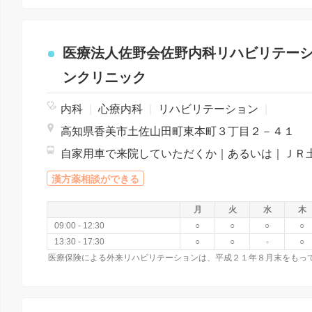
医療法人佐野会佐野内科リハビリテー
ンクリニック
内科
|
心療内科
|
リハビリテーション
|
高知県香美市土佐山田町東本町３丁目２－４１
漢方薬相談ができる
月
火
水
木
09:00 - 12:30
○
○
○
○
13:30 - 17:30
○
○
-
○