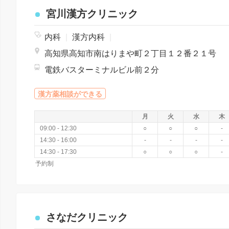
宮川漢方クリニック
内科
|
漢方内科
|
高知県高知市南はりまや町２丁目１２番２１号
電鉄バスターミナルビル前２分
漢方薬相談ができる
月
火
水
木
09:00 - 12:30
○
○
○
-
14:30 - 16:00
-
-
-
-
14:30 - 17:30
○
○
○
-
予約制
さなだクリニック