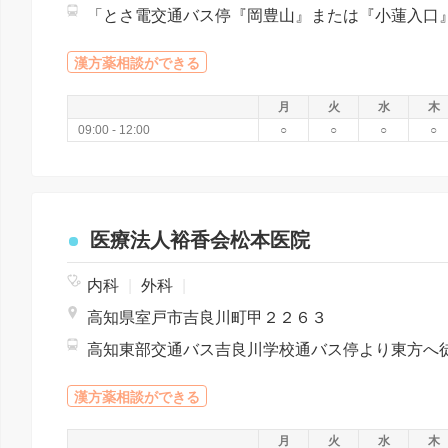
漢方薬相談ができる
月
火
水
木
09:00 - 12:00
○
○
○
○
医療法人裕香会松本医院
内科
|
外科
|
高知県室戸市吉良川町甲２２６３
漢方薬相談ができる
月
火
水
木