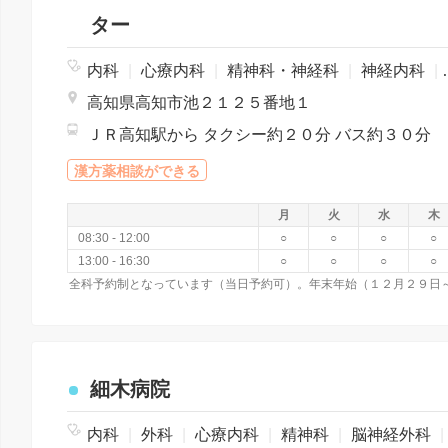
ター
内科
|
心療内科
|
精神科・神経科
|
神経内科
|
高知県高知市池２１２５番地１
ＪＲ高知駅から タクシー約２０分 バス約３０分
漢方薬相談ができる
月
火
水
木
08:30 - 12:00
○
○
○
○
13:00 - 16:30
○
○
○
○
細木病院
内科
|
外科
|
心療内科
|
精神科
|
脳神経外科
|