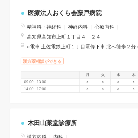
医療法人おくら会藤戸病院
精神科・神経科
|
神経内科
|
心療内科
|
高知県高知市上町１丁目４－２４
漢方薬相談ができる
月
火
水
木
09:00 - 13:00
○
○
○
○
14:00 - 17:00
○
○
○
○
木田山薬堂診療所
漢方内科
|
内科
|