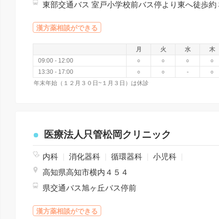
東部交通バス 室戸小学校前バス停より東へ徒歩約
漢方薬相談ができる
月
火
水
木
09:00 - 12:00
○
○
○
○
13:30 - 17:00
○
○
-
○
年末年始（１２月３０日~１月３日）は休診
医療法人只管松岡クリニック
内科
|
消化器科
|
循環器科
|
小児科
|
高知県高知市横内４５４
県交通バス旭ヶ丘バス停前
漢方薬相談ができる