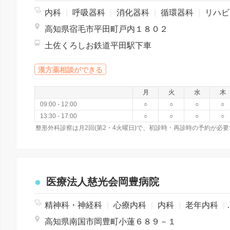
内科
|
呼吸器科
|
消化器科
|
循環器科
|
リハビリテーション
高知県宿毛市平田町戸内１８０２
土佐くろしお鉄道平田駅下車
漢方薬相談ができる
月
火
水
木
09:00 - 12:00
○
○
○
○
13:30 - 17:00
○
○
○
○
医療法人慈光会岡豊病院
精神科・神経科
|
心療内科
|
内科
|
老年内科
|
高知県南国市岡豊町小蓮６８９－１