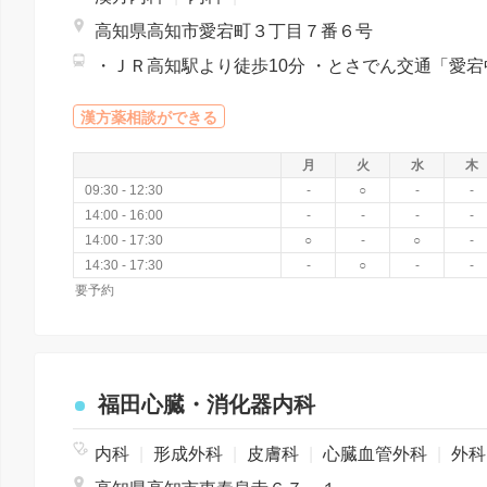
高知県高知市愛宕町３丁目７番６号
漢方薬相談ができる
月
火
水
木
09:30 - 12:30
-
○
-
-
14:00 - 16:00
-
-
-
-
14:00 - 17:30
○
-
○
-
14:30 - 17:30
-
○
-
-
要予約
福田心臓・消化器内科
内科
|
形成外科
|
皮膚科
|
心臓血管外科
|
外