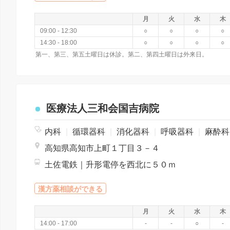
月
火
水
木
09:00 - 12:30
○
○
○
○
14:30 - 18:00
○
○
○
○
第一、第三、第五土曜日は休診。第二、第四土曜日は外来日。
医療法人三和会国吉病院
内科
|
循環器科
|
消化器科
|
呼吸器科
|
麻酔
高知県高知市上町１丁目３－４
土佐電鉄｜升形電停を西北に５０ｍ
漢方薬相談ができる
月
火
水
木
14:00 - 17:00
-
-
○
-