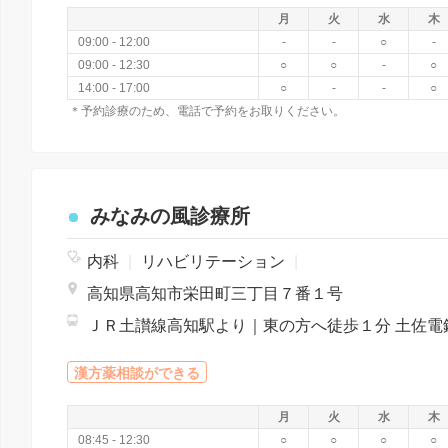
月
火
水
木
09:00 - 12:00
-
-
○
-
09:00 - 12:30
○
○
-
○
14:00 - 17:00
○
-
-
○
＊予約診療のため、電話で予約をお取りください。
みなみの風診療所
内科
|
リハビリテーション
|
高知県高知市栄田町三丁目７番１号
漢方薬相談ができる
月
火
水
木
08:45 - 12:30
○
○
○
○