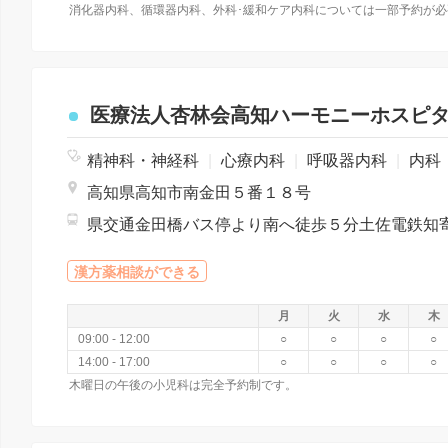
医療法人杏林会高知ハーモニーホスピ
精神科・神経科
|
心療内科
|
呼吸器内科
|
内科
高知県高知市南金田５番１８号
漢方薬相談ができる
月
火
水
木
09:00 - 12:00
○
○
○
○
14:00 - 17:00
○
○
○
○
木曜日の午後の小児科は完全予約制です。