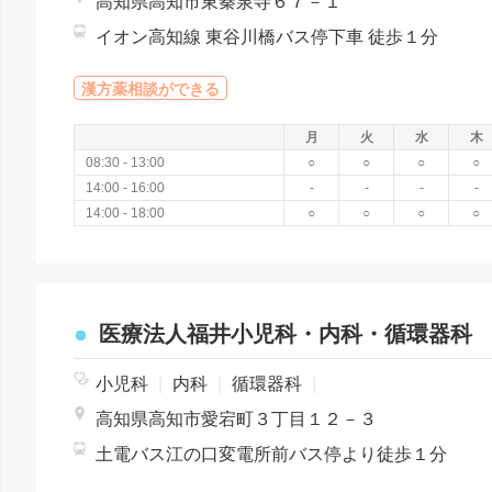
高知県高知市東秦泉寺６７－１
イオン高知線 東谷川橋バス停下車 徒歩１分
漢方薬相談ができる
月
火
水
木
08:30 - 13:00
○
○
○
○
14:00 - 16:00
-
-
-
-
14:00 - 18:00
○
○
○
○
医療法人福井小児科・内科・循環器科
小児科
|
内科
|
循環器科
|
高知県高知市愛宕町３丁目１２－３
土電バス江の口変電所前バス停より徒歩１分