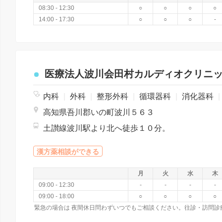
08:30 - 12:30
○
○
○
○
14:00 - 17:30
○
○
○
-
医療法人波川会田村カルディオクリニ
内科
|
外科
|
整形外科
|
循環器科
|
消化器科
|
高知県吾川郡いの町波川５６３
土讃線波川駅より北へ徒歩１０分。
漢方薬相談ができる
月
火
水
木
09:00 - 12:30
-
-
-
-
09:00 - 18:00
○
○
○
○