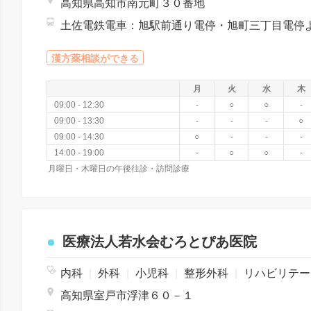
高知県高知市南元町３０番地
漢方薬相談ができる
月
火
水
木
09:00 - 12:30
-
○
○
-
09:00 - 13:30
-
-
-
○
09:00 - 14:30
○
-
-
-
14:00 - 19:00
-
○
○
-
月曜日・木曜日の午後往診・訪問診療
医療法人若水会むろとぴあ医院
内科
|
外科
|
小児科
|
整形外科
|
リハビリテーション
高知県室戸市浮津６０－１