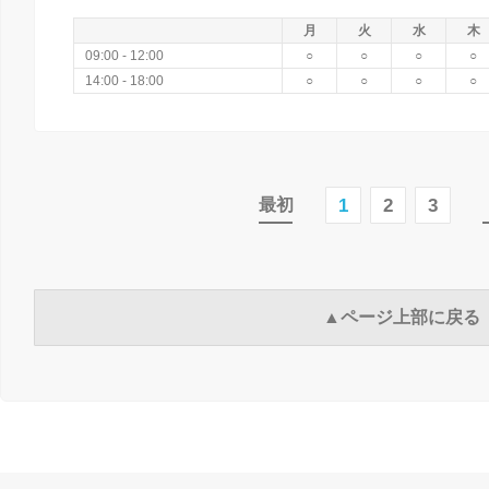
月
火
水
木
09:00 - 12:00
○
○
○
○
14:00 - 18:00
○
○
○
○
1
2
3
最初
▲ページ上部に戻る