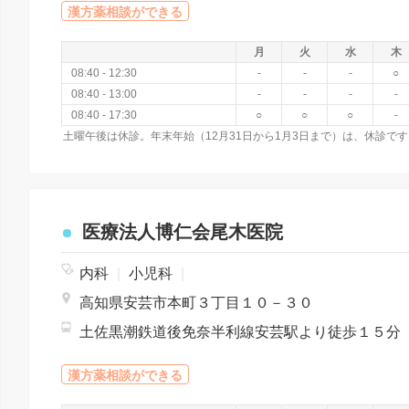
漢方薬相談ができる
月
火
水
木
08:40 - 12:30
-
-
-
○
08:40 - 13:00
-
-
-
-
08:40 - 17:30
○
○
○
-
土曜午後は休診。年末年始（12月31日から1月3日まで）は、休診です
医療法人博仁会尾木医院
内科
|
小児科
|
高知県安芸市本町３丁目１０－３０
土佐黒潮鉄道後免奈半利線安芸駅より徒歩１５分
漢方薬相談ができる