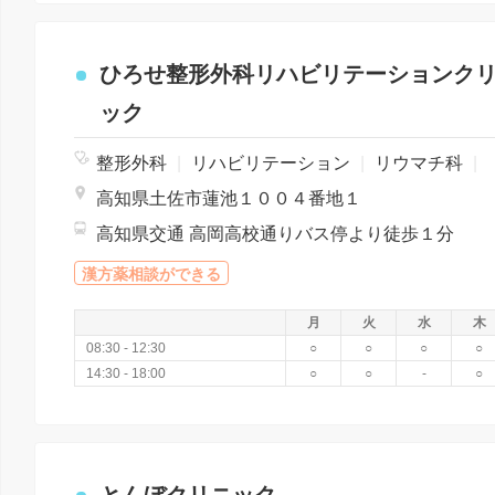
ひろせ整形外科リハビリテーションク
ック
整形外科
|
リハビリテーション
|
リウマチ科
|
高知県土佐市蓮池１００４番地１
高知県交通 高岡高校通りバス停より徒歩１分
漢方薬相談ができる
月
火
水
木
08:30 - 12:30
○
○
○
○
14:30 - 18:00
○
○
-
○