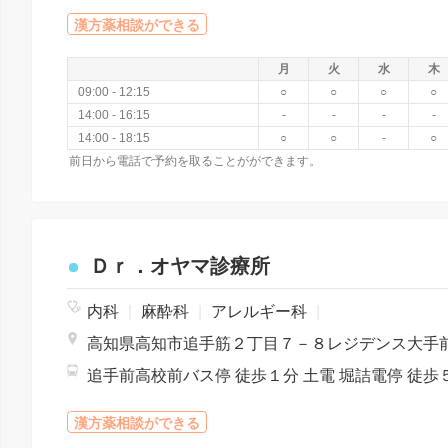
漢方薬相談ができる
月
火
水
木
09:00 - 12:15
○
○
○
○
14:00 - 16:15
-
-
-
-
14:00 - 18:15
○
○
-
○
前日から電話で予約を取ることがができます。
Ｄｒ．オヤマ診療所
内科
|
麻酔科
|
アレルギー科
|
追手前高校前バス停 徒歩１分 土電 堀詰電停 徒歩
漢方薬相談ができる