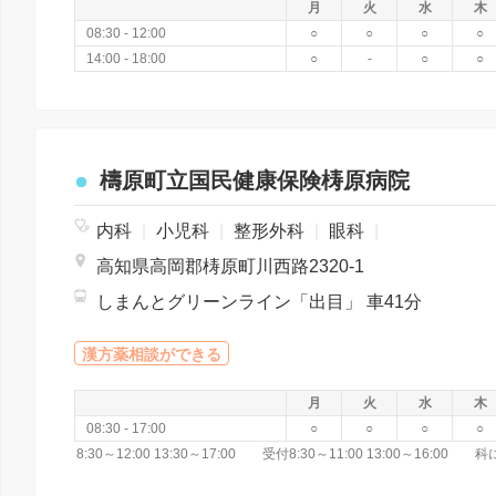
月
火
水
木
08:30 - 12:00
○
○
○
○
14:00 - 18:00
○
-
○
○
檮原町立国民健康保険梼原病院
内科
|
小児科
|
整形外科
|
眼科
|
高知県高岡郡梼原町川西路2320-1
しまんとグリーンライン「出目」 車41分
漢方薬相談ができる
月
火
水
木
08:30 - 17:00
○
○
○
○
8:30～12:00 13:30～17:00 受付8:30～11:00 13:00～1