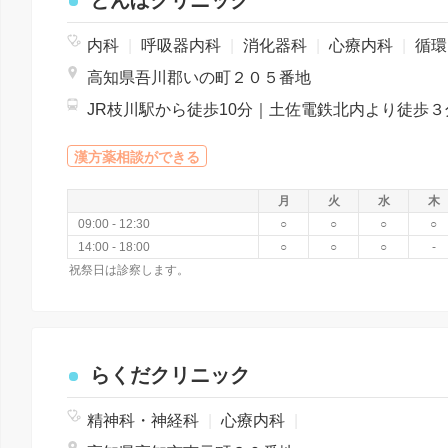
とんぼクリニック
内科
|
呼吸器内科
|
消化器科
|
心療内科
|
循環器科
高知県吾川郡いの町２０５番地
JR枝川駅から徒歩10分｜土佐電鉄北内より徒歩３
漢方薬相談ができる
月
火
水
木
09:00 - 12:30
○
○
○
○
14:00 - 18:00
○
○
○
-
祝祭日は診察します。
らくだクリニック
精神科・神経科
|
心療内科
|