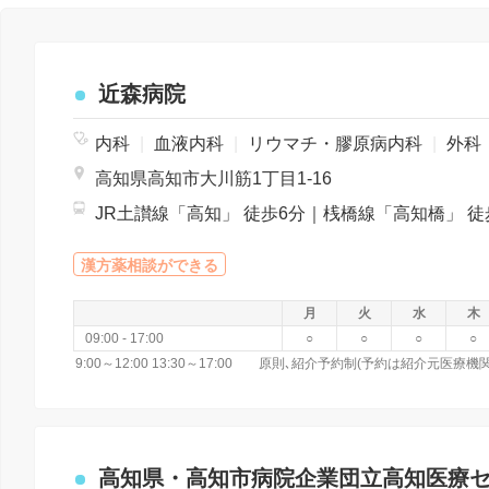
近森病院
内科
|
血液内科
|
リウマチ・膠原病内科
|
外科
高知県高知市大川筋1丁目1-16
漢方薬相談ができる
月
火
水
木
09:00 - 17:00
○
○
○
○
高知県・高知市病院企業団立高知医療