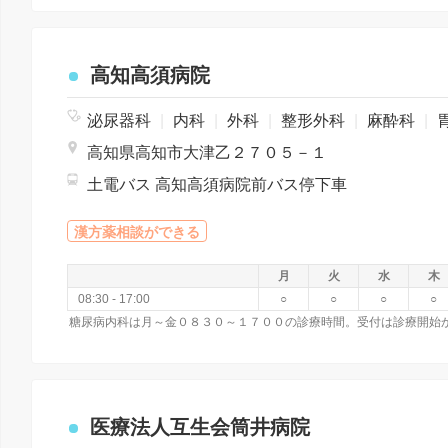
高知高須病院
泌尿器科
|
内科
|
外科
|
整形外科
|
麻酔科
|
胃腸
高知県高知市大津乙２７０５－１
土電バス 高知高須病院前バス停下車
漢方薬相談ができる
月
火
水
木
08:30 - 17:00
○
○
○
○
医療法人互生会筒井病院