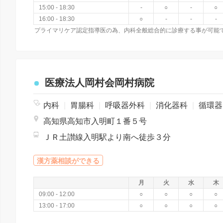
15:00 - 18:30
-
○
-
○
16:00 - 18:30
○
-
-
-
医療法人岡村会岡村病院
内科
|
胃腸科
|
呼吸器外科
|
消化器科
|
循環器科
高知県高知市入明町１番５号
ＪＲ土讃線入明駅より南へ徒歩３分
漢方薬相談ができる
月
火
水
木
09:00 - 12:00
○
○
○
○
13:00 - 17:00
○
○
○
○