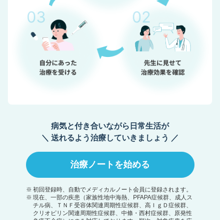
病気と付き合いながら日常生活が
＼
送れるよう治療していきましょう
／
治療ノートを始める
初回登録時、自動でメディカルノート会員に登録されます。
現在、一部の疾患（家族性地中海熱、PFAPA症候群、成人ス
チル病、ＴＮＦ受容体関連周期性症候群、高ＩｇＤ症候群、
クリオピリン関連周期性症候群、中條・西村症候群、原発性