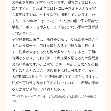
の手術を年間782件*行っています。通常の子宮は100g
ほどですが、これまでには1～2kgを超える大きな子宮
も腹腔鏡下やロボット支援下に摘出してまいりました。
また、2023年からは、へそに1つだけの傷で手術可能な
単孔式ロボットを導入し、より傷が少ない手術の選択肢
が増えました。
子宮筋腫核出術では、筋腫を切除し、切除部分を縫合す
るという操作を、筋腫を取りきるまで繰り返し行いま
す。筋腫が大きかったり数が多かったりすると、手術に
時間がかかり、それに伴って出血量が増えるため難易度
の高い手術ですが、当院では10cm を超える大きな筋腫
でもほとんどの場合、腹腔鏡下に摘出可能です。また、
入院期間は1週間で、術後4日間程度で退院となります。
妊娠の可能性を残せる手術方法ですので、ご希望の患者
さんはぜひ当院にご相談ください。
*
2023年4月～2024年3月。子宮内膜症や子宮筋腫などの手術実
績。