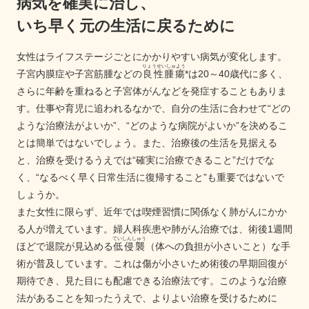
病気を確実に治し、
いち早く元の生活に戻るために
女性はライフステージごとにかかりやすい病気が変化します。
りょうせいしゅよう
子宮内膜症や子宮筋腫などの
良性腫瘍
*は20～40歳代に多く、
さらに年齢を重ねると子宮体がんなどを発症することもありま
す。仕事や育児に追われるなかで、自分の生活に合わせて“どの
ような治療法がよいか”、“どのような病院がよいか”を決めるこ
とは簡単ではないでしょう。また、治療後の生活を見据える
と、治療を受けるうえでは“確実に治療できること”だけでな
く、“なるべく早く日常生活に復帰すること”も重要ではないで
しょうか。
また女性に限らず、近年では喫煙習慣に関係なく肺がんにかか
る人が増えています。婦人科疾患や肺がん治療では、術後1週間
ていしんしゅう
ほどで退院が見込める
低侵襲
（体への負担が小さいこと）な手
術が普及しています。これは傷が小さいため術後の早期回復が
期待でき、見た目にも配慮できる治療法です。このような治療
法があることを知ったうえで、よりよい治療を受けるために