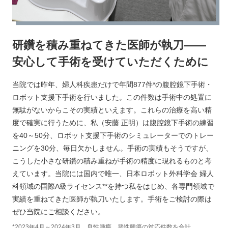
研鑽を積み重ねてきた医師が執刀――
安心して手術を受けていただくために
当院では昨年、婦人科疾患だけで年間877件*の腹腔鏡下手術・
ロボット支援下手術を行いました。この件数は手術中の処置に
無駄がないからこその実績といえます。これらの治療を高い精
度で確実に行うために、私（安藤 正明）は腹腔鏡下手術の練習
を40～50分、ロボット支援下手術のシミュレーターでのトレー
ニングを30分、毎日欠かしません。手術の実績もそうですが、
こうした小さな研鑽の積み重ねが手術の精度に現れるものと考
えています。当院には国内で唯一、日本ロボット外科学会 婦人
科領域の国際A級ライセンス**を持つ私をはじめ、各専門領域で
実績を重ねてきた医師が執刀いたします。手術をご検討の際は
ぜひ当院にご相談ください。
*
2023年4月～2024年3月。良性腫瘍、悪性腫瘍の対応件数を合計。