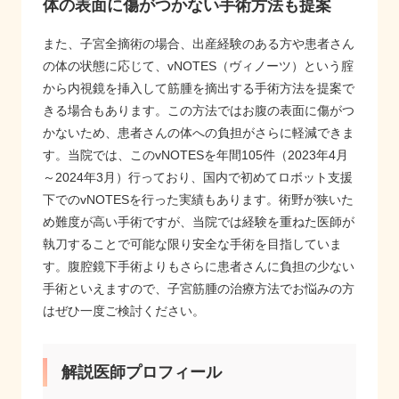
体の表面に傷がつかない手術方法も提案
また、子宮全摘術の場合、出産経験のある方や患者さん
の体の状態に応じて、vNOTES（ヴィノーツ）という腟
から内視鏡を挿入して筋腫を摘出する手術方法を提案で
きる場合もあります。この方法ではお腹の表面に傷がつ
かないため、患者さんの体への負担がさらに軽減できま
す。当院では、このvNOTESを年間105件（2023年4月
～2024年3月）行っており、国内で初めてロボット支援
下でのvNOTESを行った実績もあります。術野が狭いた
め難度が高い手術ですが、当院では経験を重ねた医師が
執刀することで可能な限り安全な手術を目指していま
す。腹腔鏡下手術よりもさらに患者さんに負担の少ない
手術といえますので、子宮筋腫の治療方法でお悩みの方
はぜひ一度ご検討ください。
解説医師プロフィール