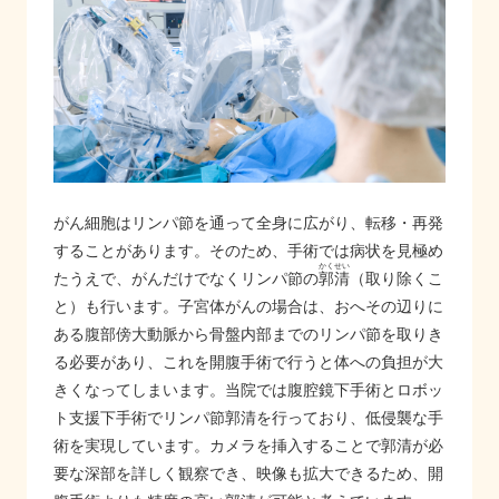
がん細胞はリンパ節を通って全身に広がり、転移・再発
することがあります。そのため、手術では病状を見極め
かくせい
たうえで、がんだけでなくリンパ節の
郭清
（取り除くこ
と）も行います。子宮体がんの場合は、おへその辺りに
ある腹部傍大動脈から骨盤内部までのリンパ節を取りき
る必要があり、これを開腹手術で行うと体への負担が大
きくなってしまいます。当院では腹腔鏡下手術とロボッ
ト支援下手術でリンパ節郭清を行っており、低侵襲な手
術を実現しています。カメラを挿入することで郭清が必
要な深部を詳しく観察でき、映像も拡大できるため、開