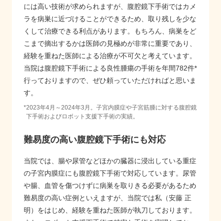
には高い技術が求められますが、腹腔鏡下手術ではカメ
ラを病巣に近づけることができるため、取り残しを少な
くして治療できる利点があります。もちろん、病巣をど
こまで摘出するかは医師の見極めが非常に重要であり、
経験を重ねた医師による治療が不可欠と考えています。
当院は腹腔鏡下手術による良性腫瘍の手術を年間782件*
行っておりますので、ぜひ頼っていただければと思いま
す。
*
2023年4月～2024年3月。子宮内膜症や子宮筋腫に対する腹腔鏡
下手術およびロボット支援下手術の実績。
難易度の高い腹腔鏡下手術にも対応
当院では、腸や尿管などほかの臓器に浸出している重症
の子宮内膜症にも腹腔鏡下手術で対応しています。尿管
や腸、血管を傷つけずに病巣を取りきる必要があるため
難易度の高い症例といえますが、当院では私（安藤 正
明）をはじめ、経験を重ねた医師が執刀しております。