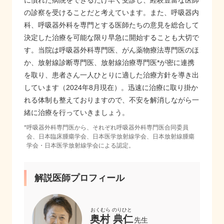
に慣れた病院をできるだけ早く受診し、経験豊富な医師
の診察を受けることだと考えています。また、呼吸器内
科、呼吸器外科を専門とする医師たちの意見を総合して
決定した治療を可能な限り早急に開始することも大切で
す。当院は呼吸器外科専門医、がん薬物療法専門医のほ
か、放射線診断専門医、放射線治療専門医*が密に連携
を取り、患者さん一人ひとりに適した治療方針を導き出
しています（2024年8月現在）。迅速に治療に取り掛か
れる体制も整えておりますので、不安を解消しながら一
緒に治療を行っていきましょう。
*
呼吸器外科専門医から、それぞれ呼吸器外科専門医合同委員
会、日本臨床腫瘍学会、日本医学放射線学会、日本放射線腫瘍
学会・日本医学放射線学会による認定。
解説医師プロフィール
奥村 典仁
先生