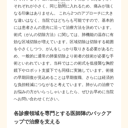
ろっかん
それぞれが小さく、同じ
肋間
に入れるため、痛みが強く
なる印象はありません。 これら2つのアプローチに大き
な違いはなく、当院ではどちらも可能ですので、基本的
には患者さんの意向に沿って治療方法を決めています。
術式（がんの切除方法）に関しては、肺機能の温存に有
効な区域切除が増えています。区域切除は切除する範囲
を小さくしつつ、がんをしっかり取りきる必要があるた
め、一般的に通常の肺葉切除より術者の技術が必要な手
術といわれています。当科ではこの術式を低侵襲な胸腔
鏡下やロボット支援下でも同様に実施しています。術後
の早期回復が見込めることは早期復職、さらには経済的
な負担軽減につながると考えています。肺がんの治療で
お悩みの方がいらっしゃいましたら、ぜひお早めに当院
へお問い合わせください。
各診療領域を専門とする医師陣のバックア
ップで治療を支える