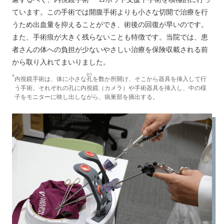
ています。この手術では開腹手術よりも小さな切開で治療を行
うため出血量を抑えることができ、術後の回復が早いのです。
また、手術痕が大きく残らないことも特徴です。当院では、患
者さんの体への負担が少ないやさしい治療を保険収載される前
から取り入れてまいりました。
あな
*
内視鏡手術は、体に小さな
孔
を数か所開け、そこから器具を挿入して行
う手術。それぞれの孔に内視鏡（カメラ）や手術器具を挿入し、中の様
子をモニターに映し出しながら、病巣部を摘出する。