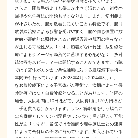
腹手術よりも精度の高い郭清が可能と考えています。
さらに、開腹手術よりも傷口が小さく済むため、術後の
回復や化学療法の開始も早くなります。また、切開範囲
が小さいため、腸が癒着しにくいことも特徴です。腸は
放射線治療による影響を受けやすく、腸の同じ位置に放
射線が継続的に照射されると便通異常や肛門の痛みなど
が生じる可能性があります。癒着がなければ、放射線治
療によるダメージが局所的に蓄積する心配がなく、放射
線治療をスピーディーに開始することができます。当院
では子宮体がんを含む悪性腫瘍に対する腹腔鏡下手術を
年間95件行っています（2023年4月～2024年3月）。
なお腹腔鏡下による子宮体がん手術は、病期によって保
険診療ではなく自費診療となることがあります。当院の
場合、入院期間は10日ほどで、入院費用は170万円ほど
（手術費含む）かかります。リンパ節郭清を行う場合に
は合併症としてリンパ浮腫やリンパのう腫が起こる可能
性がありますが、当院では看護師や理学療法士との連携
によって合併症の予防に努めています。加入されている