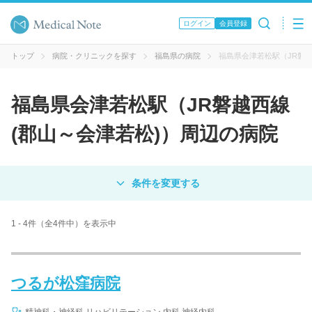
ログイン
会員登録
トップ
病院・クリニックを探す
福島県の病院
福島県会津若松駅（JR磐越
福島県会津若松駅（JR磐越西線
(郡山～会津若松)）周辺の病院
対象
病院
クリニック
歯科医院
1 - 4件（全4件中）を表示中
エリア・駅名
つるが松窪病院
病名 / 診療科目