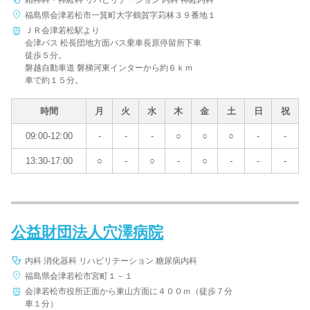
精神科・神経科 リハビリテーション 内科 神経内科
福島県会津若松市一箕町大字鶴賀字苅林３９番地１
ＪＲ会津若松駅より
会津バス 松長団地方面バス乗車長原停留所下車
病院名
徒歩５分。
磐越自動車道 磐梯河東インターから約６ｋｍ
車で約１５分。
時間
月
火
水
木
金
土
日
祝
条件を変更する
09:00-12:00
-
-
-
○
○
○
-
-
13:30-17:00
○
-
○
-
○
-
-
-
公益財団法人穴澤病院
内科 消化器科 リハビリテーション 糖尿病内科
福島県会津若松市宮町１－１
会津若松市役所正面から東山方面に４００ｍ（徒歩７分
車１分）