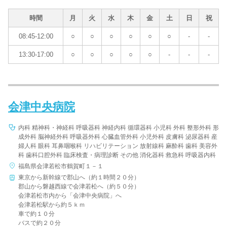
時間
月
火
水
木
金
土
日
祝
08:45-12:00
○
○
○
○
○
○
-
-
13:30-17:00
○
○
○
○
○
-
-
-
会津中央病院
内科 精神科・神経科 呼吸器科 神経内科 循環器科 小児科 外科 整形外科 形
成外科 脳神経外科 呼吸器外科 心臓血管外科 小児外科 皮膚科 泌尿器科 産
婦人科 眼科 耳鼻咽喉科 リハビリテーション 放射線科 麻酔科 歯科 美容外
科 歯科口腔外科 臨床検査・病理診断 その他 消化器科 救急科 呼吸器内科
福島県会津若松市鶴賀町１－１
東京から新幹線で郡山へ（約１時間２０分）
郡山から磐越西線で会津若松へ（約５０分）
会津若松市内から「会津中央病院」へ
会津若松駅から約５ｋｍ
車で約１０分
バスで約２０分