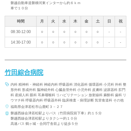
磐越自動車道磐梯河東インターから約６ｋｍ
車で１０分
時間
月
火
水
木
金
土
日
祝
08:30-12:00
○
○
○
○
○
○
-
-
14:30-17:00
○
○
○
○
○
○
-
-
竹田綜合病院
内科 精神科・神経科 神経内科 呼吸器科 消化器科 循環器科 小児科 外科 整
形外科 形成外科 脳神経外科 心臓血管外科 小児外科 皮膚科 泌尿器科 肛門
科 産婦人科 眼科 耳鼻咽喉科 リハビリテーション 放射線科 麻酔科 歯科 リ
ウマチ科 呼吸器内科 呼吸器外科 臨床検査・病理診断 気管食道科 その他
福島県会津若松市山鹿町３－２７
磐越西線会津若松駅よりバス（竹田病院前下車）約１５分
磐越西線会津若松駅よりタクシー約１０分
高速バス 鶴ヶ城・合同庁舎前より徒歩５分