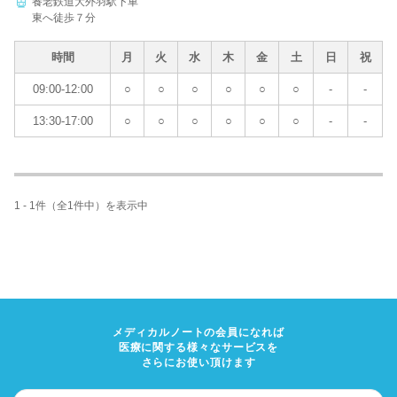
養老鉄道大外羽駅下車
東へ徒歩７分
病院名
時間
月
火
水
木
金
土
日
祝
09:00-12:00
○
○
○
○
○
○
-
-
13:30-17:00
○
○
○
○
○
○
-
-
条件を変更する
1 - 1件（全1件中）を表示中
メディカルノートの会員になれば
医療に関する様々なサービスを
さらにお使い頂けます