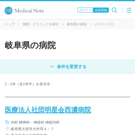
ログイン
会員登録
トップ
病院・クリニックを探す
岐阜県の病院
岐阜県の病院
岐阜県の病院
対象
病院
クリニック
歯科医院
1 - 1件（全1件中）を表示中
エリア・駅名
医療法人社団明星会西濃病院
病名 / 診療科目
内科 精神科・神経科 神経内科
岐阜県大垣市大外羽４－７