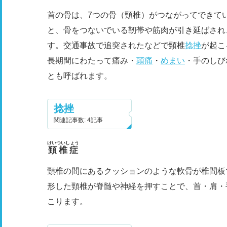
首の骨は、7つの骨（頸椎）がつながってできて
と、骨をつないでいる靭帯や筋肉が引き延ばされ
す。交通事故で追突されたなどで頸椎
捻挫
が起こ
長期間にわたって痛み・
頭痛
・
めまい
・手のしび
とも呼ばれます。
捻挫
関連記事数: 4記事
けいついしょう
頚椎症
頸椎の間にあるクッションのような軟骨が椎間板
形した頸椎が脊髄や神経を押すことで、首・肩・
こります。