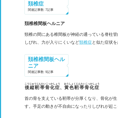
頚椎症
関連記事数: 7記事
頚椎椎間板ヘルニア
頸椎の間にある椎間板が神経の通っている脊柱管
しびれ、力が入りにくいなど
頸椎症
と似た症状を
頚椎椎間板ヘル
ニア
関連記事数: 9記事
こうじゅうじんたいこっかしょう
おうしょくじんたいこっかしょう
後縦靭帯骨化症
、
黄色靭帯骨化症
首の骨を支えている靭帯が分厚くなり、骨化が生
す。手足の動きが不自由になったりしびれが起こ