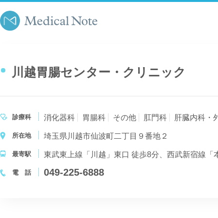
川越胃腸センター・クリニック
診療科
消化器科
胃腸科
その他
肛門科
肝臓内科・
所在地
埼玉県川越市仙波町二丁目９番地２
最寄駅
東武東上線「川越」東口 徒歩8分、西武新宿線「本
049-225-6888
電 話