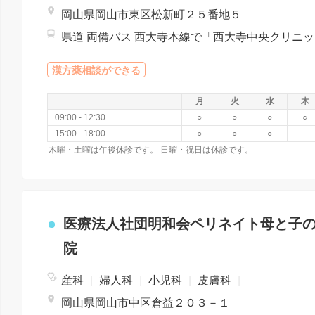
岡山県岡山市東区松新町２５番地５
県道
漢方薬相談ができる
月
火
水
木
09:00 - 12:30
○
○
○
○
15:00 - 18:00
○
○
○
-
木曜・土曜は午後休診です。 日曜・祝日は休診です。
医療法人社団明和会ペリネイト母と子
院
産科
|
婦人科
|
小児科
|
皮膚科
|
岡山県岡山市中区倉益２０３－１