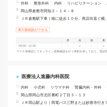
外科
|
整形外科
|
内科
|
リハビリテーション
|
岡山県倉敷市阿知２－１４－８
漢方薬相談ができる
月
火
水
木
09:00 - 12:30
-
○
-
○
医療法人進藤内科医院
内科
|
小児科
|
リウマチ科
|
腎臓内科・外科
|
岡山県岡山市北区番町２丁目３－１３