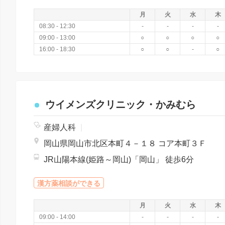
月
火
水
木
08:30 - 12:30
-
-
-
-
09:00 - 13:00
○
○
○
○
16:00 - 18:30
○
○
-
○
ウイメンズクリニック・かみむら
産婦人科
|
岡山県岡山市北区本町４－１８ コア本町３Ｆ
JR山陽本線(姫路～岡山)「岡山」 徒歩6分
漢方薬相談ができる
月
火
水
木
09:00 - 14:00
-
-
-
-