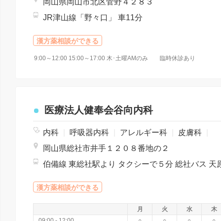
岡山県岡山市北区菅野４２８３
JR津山線「野々口」 車11分
漢方薬相談ができる
9:00～12:00 15:00～17:00 木･土曜AMのみ 臨時休診あり
医療法人健奉会谷向内科
内科
|
呼吸器内科
|
アレルギー科
|
皮膚科
|
岡山県総社市井手１２０８番地の２
漢方薬相談ができる
月
火
水
木
09:00 - 12:00
○
○
○
○