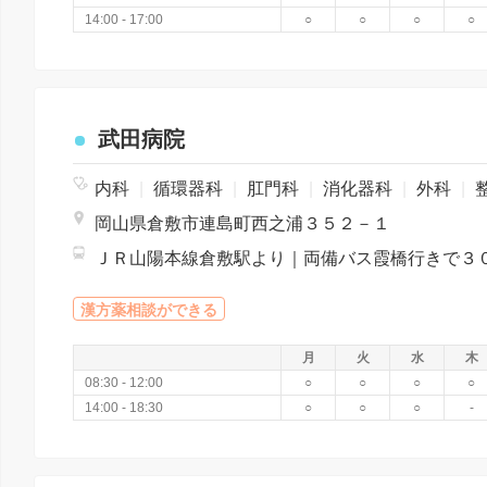
14:00 - 17:00
○
○
○
○
武田病院
内科
|
循環器科
|
肛門科
|
消化器科
|
外科
|
整形
岡山県倉敷市連島町西之浦３５２－１
漢方薬相談ができる
月
火
水
木
08:30 - 12:00
○
○
○
○
14:00 - 18:30
○
○
○
-