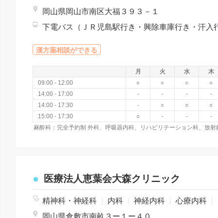
岡山県岡山市南区大福３９３－１
漢方薬相談ができる
月
火
水
木
09:00 - 12:00
○
○
○
○
14:00 - 17:00
-
-
-
-
14:00 - 17:30
-
○
○
○
15:00 - 17:30
○
-
-
-
医療法人恵葉会大森クリニック
精神科・神経科
|
内科
|
神経内科
|
心療内科
|
岡山県倉敷市南畝３ー１ー４０