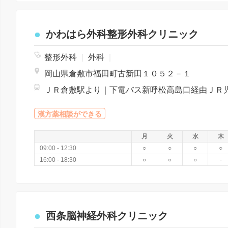
かわはら外科整形外科クリニック
整形外科
|
外科
|
岡山県倉敷市福田町古新田１０５２－１
漢方薬相談ができる
月
火
水
木
09:00 - 12:30
○
○
○
○
16:00 - 18:30
○
○
○
-
西条脳神経外科クリニック