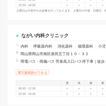
15:30 - 18:30
○
○
○
○
土曜日は午前中のみ診療を行っております。土曜日の午後、日曜日、
ながい内科クリニック
内科
|
呼吸器内科
|
消化器科
|
循環器科
|
小児科
岡山県岡山市南区泉田五丁目１０－３２
岡電バス・両備バス 芳泉高入口バス停下車｜徒歩
漢方薬相談ができる
月
火
水
木
08:30 - 12:30
○
○
○
○
15:30 - 18:30
○
○
○
○