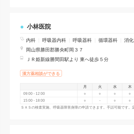
小林医院
内科
|
呼吸器内科
|
呼吸器科
|
循環器科
|
消化器科
岡山県勝田郡勝央町岡３７
ＪＲ姫新線勝間田駅より 東へ徒歩５分
漢方薬相談ができる
月
火
水
木
09:00 - 12:00
○
○
○
○
15:00 - 18:00
○
-
○
○