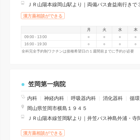
漢方薬相談ができる
月
火
水
木
09:00 - 13:00
○
○
○
○
16:00 - 19:30
○
○
○
○
全科完全予約制ワクチンは接種希望日の１週間前までに予約が必要
笠岡第一病院
内科
|
神経内科
|
呼吸器内科
|
消化器科
|
循環器科
岡山県笠岡市横島１９４５
漢方薬相談ができる