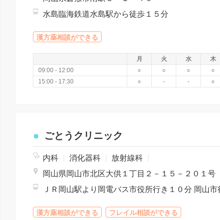
水島臨海鉄道水島駅から徒歩１５分
漢方薬相談ができる
月
火
水
木
09:00 - 12:00
○
○
○
○
15:00 - 17:30
○
-
-
○
ごとうクリニック
内科
|
消化器科
|
放射線科
|
岡山県岡山市北区大供１丁目２－１５－２０１号
漢方薬相談ができる
フレイル相談ができる