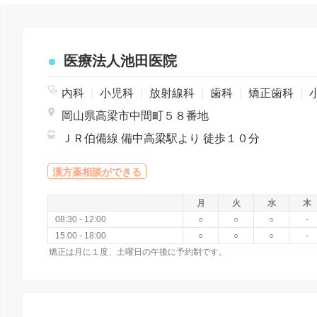
医療法人池田医院
内科
|
小児科
|
放射線科
|
歯科
|
矯正歯科
|
小児
岡山県高梁市中間町５８番地
ＪＲ伯備線 備中高梁駅より 徒歩１０分
漢方薬相談ができる
月
火
水
木
08:30 - 12:00
○
○
○
-
15:00 - 18:00
○
○
○
-
矯正は月に１度、土曜日の午後に予約制です。