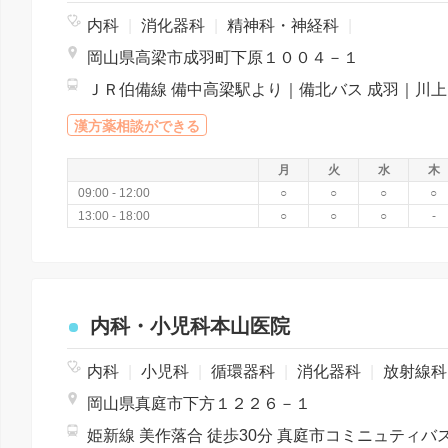
内科
|
消化器科
|
精神科・神経科
|
岡山県高梁市成羽町下原１００４－１
ＪＲ
漢方薬相談ができる
月
火
水
木
09:00 - 12:00
○
○
○
○
13:00 - 18:00
○
○
○
-
内科・小児科本山医院
内科
|
小児科
|
循環器科
|
消化器科
|
放射線
岡山県真庭市下方１２２６－１