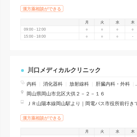
漢方薬相談ができる
月
火
水
木
09:00 - 12:00
○
○
○
○
15:00 - 18:00
○
○
○
-
川口メディカルクリニック
内科
|
消化器科
|
放射線科
|
肝臓内科・外科
|
岡山県岡山市北区大供２－２－１６
漢方薬相談ができる
月
火
水
木