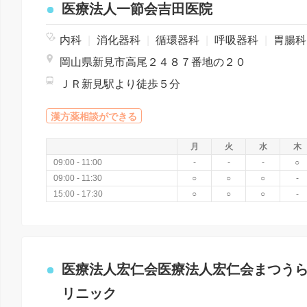
医療法人一節会吉田医院
内科
|
消化器科
|
循環器科
|
呼吸器科
|
胃腸
岡山県新見市高尾２４８７番地の２０
ＪＲ新見駅より徒歩５分
漢方薬相談ができる
月
火
水
木
09:00 - 11:00
-
-
-
○
09:00 - 11:30
○
○
○
-
15:00 - 17:30
○
○
○
-
医療法人宏仁会医療法人宏仁会まつう
リニック