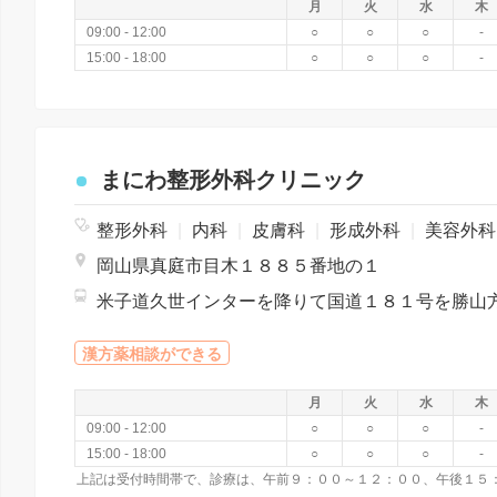
月
火
水
木
09:00 - 12:00
○
○
○
-
15:00 - 18:00
○
○
○
-
まにわ整形外科クリニック
整形外科
|
内科
|
皮膚科
|
形成外科
|
美容外
岡山県真庭市目木１８８５番地の１
漢方薬相談ができる
月
火
水
木
09:00 - 12:00
○
○
○
-
15:00 - 18:00
○
○
○
-