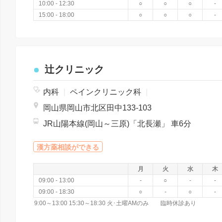
10:00 - 12:30
○
○
○
-
15:00 - 18:00
○
○
○
-
辻クリニック
内科
|
ペインクリニック科
|
岡山県岡山市北区田中133-103
JR山陽本線(岡山～三原)「北長瀬」 車6分
漢方薬相談ができる
月
火
水
木
09:00 - 13:00
-
○
-
-
09:00 - 18:30
○
-
○
-
9:00～13:00 15:30～18:30 火･土曜AMのみ 臨時休診あり