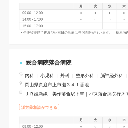
月
火
水
木
09:00 - 12:00
○
○
○
○
14:00 - 17:00
○
○
○
○
15:00 - 17:00
-
-
-
-
総合病院落合病院
内科
|
小児科
|
外科
|
整形外科
|
脳神経外科
|
岡山県真庭市上市瀬３４１番地
漢方薬相談ができる
月
火
水
木
09:00 - 12:00
○
○
○
○