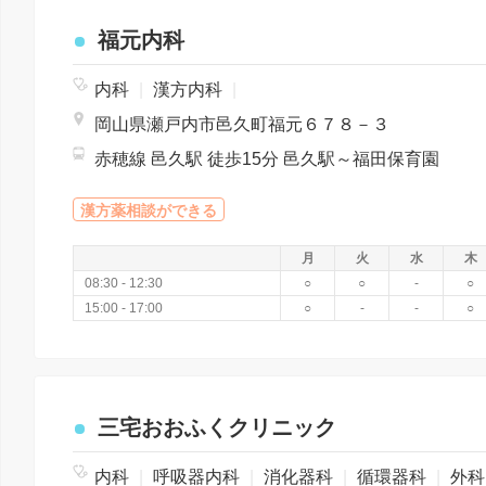
福元内科
内科
|
漢方内科
|
岡山県瀬戸内市邑久町福元６７８－３
赤穂線 邑久駅 徒歩15分 邑久駅～福田保育園
漢方薬相談ができる
月
火
水
木
08:30 - 12:30
○
○
-
○
15:00 - 17:00
○
-
-
○
三宅おおふくクリニック
内科
|
呼吸器内科
|
消化器科
|
循環器科
|
外