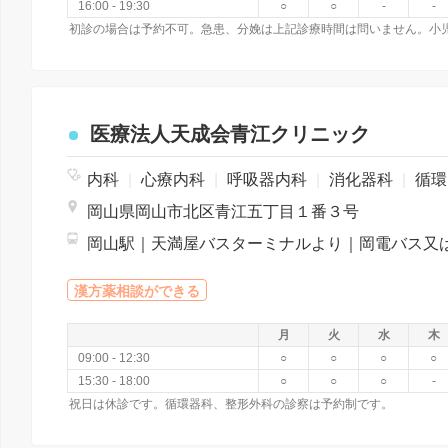
16:00 - 19:30
○
○
-
-
医療法人天成会青江クリニック
内科
|
心療内科
|
呼吸器内科
|
消化器科
|
循環器科
岡山県岡山市北区青江五丁目１番３号
漢方薬相談ができる
月
火
水
木
09:00 - 12:30
○
○
○
○
15:30 - 18:00
○
○
○
-
祝日は休診です。循環器科、整形外科の診察は予約制です。