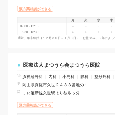
漢方薬相談ができる
月
火
水
木
09:00 - 12:15
○
○
○
○
15:30 - 18:30
○
○
○
○
通常、年末年始（１２月３０日～１月３日）、お盆 休み。（年によっ
医療法人まつうら会まつうら医院
脳神経外科
|
内科
|
小児科
|
眼科
|
整形外科
|
岡山県真庭市久世２４３３番地の１
ＪＲ姫新線久世駅より徒歩５分
漢方薬相談ができる