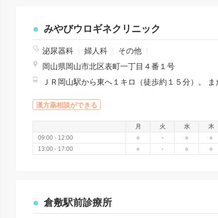
みやびウロギネクリニック
泌尿器科
|
婦人科
|
その他
|
岡山県岡山市北区表町一丁目４番１号
漢方薬相談ができる
月
火
水
木
09:00 - 12:00
○
-
○
○
13:00 - 17:00
○
-
○
○
倉敷駅前診療所