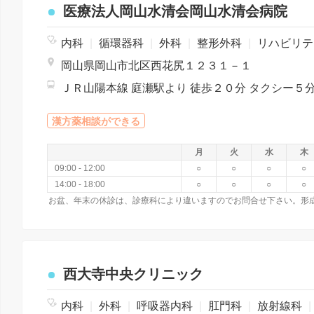
医療法人岡山水清会岡山水清会病院
内科
|
循環器科
|
外科
|
整形外科
|
リハビリテーション
岡山県岡山市北区西花尻１２３１－１
漢方薬相談ができる
月
火
水
木
09:00 - 12:00
○
○
○
○
14:00 - 18:00
○
○
○
○
西大寺中央クリニック
内科
|
外科
|
呼吸器内科
|
肛門科
|
放射線科
|