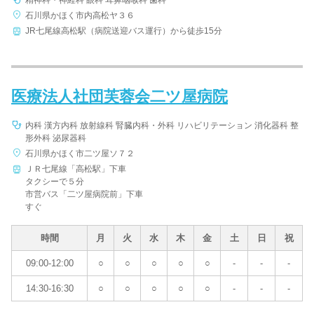
精神科・神経科 眼科 耳鼻咽喉科 歯科
石川県かほく市内高松ヤ３６
JR七尾線高松駅（病院送迎バス運行）から徒歩15分
病院名
医療法人社団芙蓉会二ツ屋病院
内科 漢方内科 放射線科 腎臓内科・外科 リハビリテーション 消化器科 整
条件を変更する
形外科 泌尿器科
石川県かほく市二ツ屋ソ７２
ＪＲ七尾線「高松駅」下車
タクシーで５分
市営バス「二ツ屋病院前」下車
すぐ
時間
月
火
水
木
金
土
日
祝
09:00-12:00
○
○
○
○
○
-
-
-
14:30-16:30
○
○
○
○
○
-
-
-