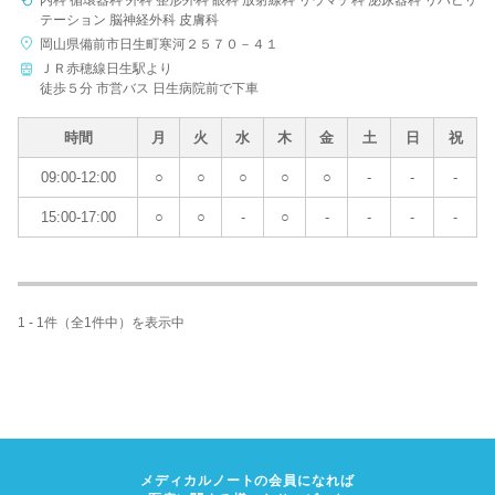
内科 循環器科 外科 整形外科 眼科 放射線科 リウマチ科 泌尿器科 リハビリ
テーション 脳神経外科 皮膚科
岡山県備前市日生町寒河２５７０－４１
ＪＲ赤穂線日生駅より
病院名
徒歩５分 市営バス 日生病院前で下車
時間
月
火
水
木
金
土
日
祝
09:00-12:00
○
○
○
○
○
-
-
-
条件を変更する
15:00-17:00
○
○
-
○
-
-
-
-
1 - 1件（全1件中）を表示中
メディカルノートの会員になれば