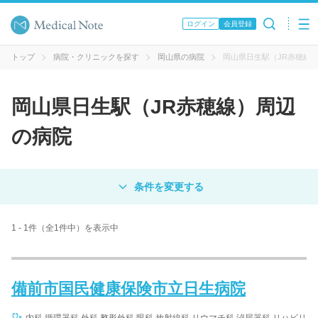
ログイン
会員登録
トップ
病院・クリニックを探す
岡山県の病院
岡山県日生駅（JR赤穂線
岡山県日生駅（JR赤穂線）周辺
の病院
対象
病院
クリニック
歯科医院
1 - 1件（全1件中）を表示中
エリア・駅名
備前市国民健康保険市立日生病院
病名 / 診療科目