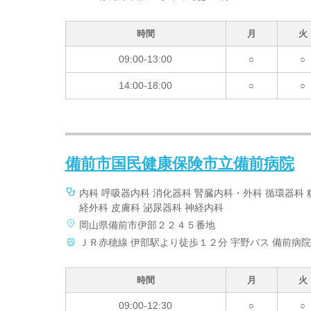
時間
月
火
09:00-13:00
○
○
14:00-18:00
○
○
備前市国民健康保険市立備前病院
内科 呼吸器内科 消化器科 腎臓内科・外科 循環器科 
経外科 皮膚科 泌尿器科 神経内科
岡山県備前市伊部２２４５番地
ＪＲ赤穂線 伊部駅より徒歩１２分 宇野バス 備前病
時間
月
火
09:00-12:30
○
○