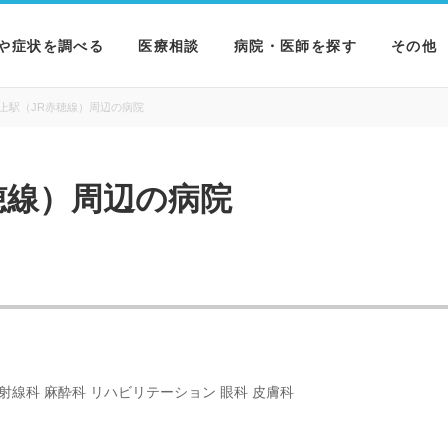
や症状を調べる
医療相談
病院・医師を探す
その他
を調べる
病院を探す
MNニ
上駅（JR赤穂線）周辺の病院
を調べる
医師を探す
NEWS 
穂線）周辺の病院
を調べる
放射線科 麻酔科 リハビリテーション 眼科 皮膚科