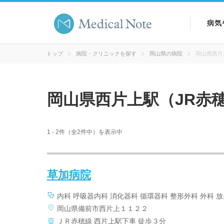
病気
病気
トップ
病院・クリニックを探す
岡山県の病院
岡山県西片
症状
岡山県西片上駅（JR赤
検査
1 - 2件（全2件中）を表示中
草加病院
内科 呼吸器内科 消化器科 循環器科 整形外科 外科 
岡山県備前市西片上１１２２
ＪＲ赤穂線 西片上駅下車 徒歩３分