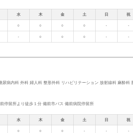
水
木
金
土
日
祝
○
○
○
○
-
-
-
○
○
○
-
-
糖尿病内科 外科 婦人科 整形外科 リハビリテーション 放射線科 麻酔科 
院前停留所より徒歩１分 備前市バス 備前病院停留所
水
木
金
土
日
祝
○
○
○
-
-
-