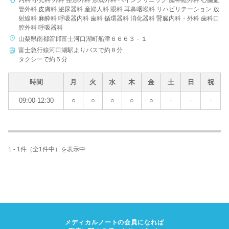
内科 小児科 外科 整形外科 形成外科 ペインクリニック 脳神経外科 心臓血
管外科 皮膚科 泌尿器科 産婦人科 眼科 耳鼻咽喉科 リハビリテーション 放
射線科 麻酔科 呼吸器内科 歯科 循環器科 消化器科 腎臓内科・外科 歯科口
腔外科 呼吸器科
山梨県南都留郡富士河口湖町船津６６６３－１
病院名
富士急行線河口湖駅よりバスで約８分
タクシーで約５分
時間
月
火
水
木
金
土
日
祝
条件を変更する
09:00-12:30
○
○
○
○
○
-
-
-
1 - 1件（全1件中）を表示中
メディカルノートの会員になれば