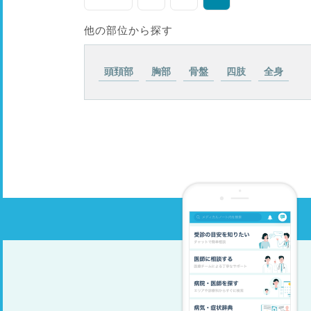
他の部位から探す
頭頚部
胸部
骨盤
四肢
全身