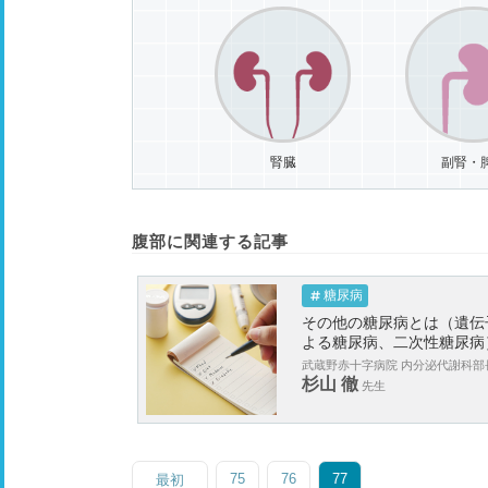
腎臓
副腎・
腹部に関連する記事
糖尿病
その他の糖尿病とは（遺伝
よる糖尿病、二次性糖尿病
武蔵野赤十字病院 内分泌代謝科部
杉山 徹
先生
75
76
77
最初