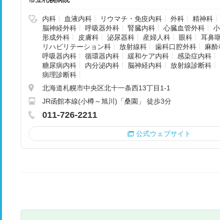
内科
血液内科
リウマチ・免疫内科
外科
精神科
脳神経外科
呼吸器外科
腎臓内科
心臓血管外科
小
形成外科
皮膚科
泌尿器科
産婦人科
眼科
耳鼻
リハビリテーション科
放射線科
歯科口腔外科
麻酔
呼吸器内科
循環器内科
緩和ケア内科
感染症内科
糖尿病内科
内分泌内科
脳神経内科
放射線診断科
病理診断科
北海道札幌市中央区北十一条西13丁目1-1
JR函館本線(小樽～旭川)「桑園」 徒歩3分
011-726-2211
公式ウェブサイト