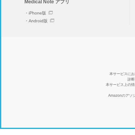
Medical Note アプリ
iPhone版
Android版
本サービスにお
診断
本サービス上の情
Amazonの