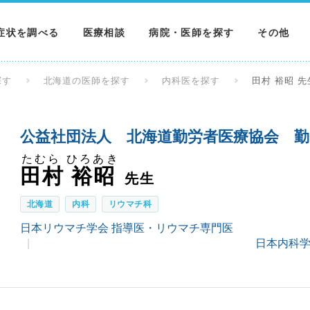
症状を調べる
医療相談
病院・医師を探す
その他
調べる
病院を探す
MNニュー
探す
北海道の医師を探す
内科医を探す
田村 裕昭 先
調べる
医師を探す
NEWS & 
公益社団法人 北海道勤労者医療協会 勤
調べる
たむら ひろあき
田村 裕昭
先生
北海道
内科
リウマチ科
日本リウマチ学会 指導医・リウマチ専門医
日本内科学