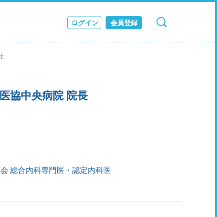
ログイン
会員登録
検索
キャンセル
ス
生
JOURNAL
医協中央病院 院長
会 総合内科専門医・認定内科医