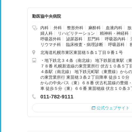
勤医協中央病院
内科
外科
整形外科
麻酔科
血液内科
放
婦人科
リハビリテーション
精神科・神経科
呼吸器外科
泌尿器科
肛門科
呼吸器内科
リウマチ科
臨床検査・病理診断
呼吸器科
北海道札幌市東区東苗穂５条１丁目９番１号
・地下鉄北３４条（南北線） 地下鉄新道東駅（
７８番 札幌新道線の東営業所行 伏古１０条５丁目
４条駅（南北線） 地下鉄元町駅（東豊線）からの
の東営業所行 東苗穂３条２丁目降車 徒歩１０分
からの中央バス（東）６８番 伏古札苗線の豊畑・
車 徒歩５分（東）６６番 東苗穂線 伏古１０条３
011-782-9111
公式ウェブサイト