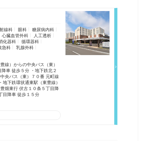
射線科
眼科
糖尿病内科
心臓血管外科
人工透析
消化器科
循環器科
救急科
乳腺外科
東豊線）からの中央バス（東）
降車 徒歩５分 ・地下鉄北２
中央バス（東）７０番 元町線
 ・地下鉄環状通東駅（東豊線）
豊畑東行 伏古１０条５丁目降
丁目降車 徒歩１５分