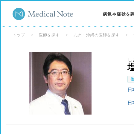
病気や症状を
病気を調べる
トップ
医師を探す
九州・沖縄の医師を探す
症状を調べる
し
検査を調べる
日
日