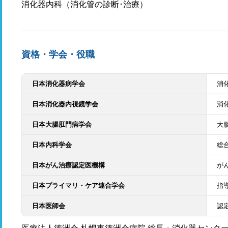
消化器内科（消化管の診断･治療）
資格・学会・役職
日本消化器病学会
消
日本消化器内視鏡学会
消
日本大腸肛門病学会
大
日本内科学会
総
日本がん治療認定医機構
が
日本プライマリ・ケア連合学会
指
日本医師会
認