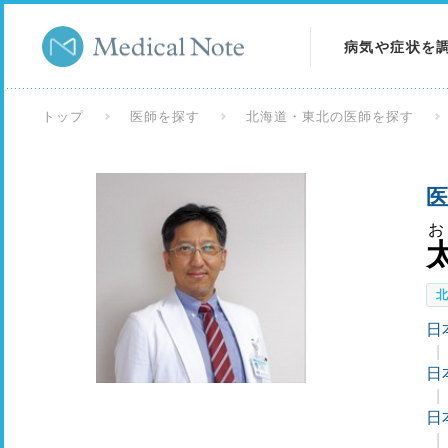
病気や症状を
病気を調べる
トップ
医師を探す
北海道・東北の医師を探す
症状を調べる
医
検査を調べる
お
日
日
日