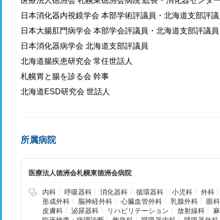
医療法人徳洲会 札幌東徳洲会病院 総長・消化器センタ
日本消化器内視鏡学会 本部学術評議員・北海道支部評議
日本大腸肛門病学会 本部学会評議員・北海道支部評議員
日本消化器病学会 北海道支部評議員
北海道腸疾患研究会 常任世話人
札幌胃と腸を診る会 幹事
北海道ESD研究会 世話人
所属病院
医療法人徳洲会札幌東徳洲会病院
内科
呼吸器科
消化器科
循環器科
小児科
外科
形成外科
脳神経外科
心臓血管外科
乳腺外科
眼科
皮膚科
泌尿器科
リハビリテーション
放射線科
麻