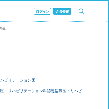
ログイン
会員登録
検索
キャンセル
ス
 先生
JOURNAL
リハビリテーション医
門医・リハビリテーション科認定臨床医・リハビ