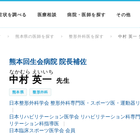
症状を調べる
医療相談
病院・医師を探す
その他
調べる
病院を探す
MNニュー
す
熊本県の医師を探す
整形外科医を探す
中村 英一
調べる
医師を探す
NEWS & 
熊本回生会病院 院長補佐
調べる
なかむら えいいち
中村 英一
先生
熊本県
整形外科
日本整形外科学会 整形外科専門医・スポーツ医・運動器
日本リハビリテーション医学会 リハビリテーション科専
リテーション科指導医
日本臨床スポーツ医学会 会員