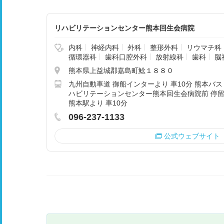
リハビリテーションセンター熊本回生会病院
内科
神経内科
外科
整形外科
リウマチ科
循環器科
歯科口腔外科
放射線科
歯科
脳
熊本県上益城郡嘉島町鯰１８８０
九州自動車道 御船インターより 車10分 熊本バス
ハビリテーションセンター熊本回生会病院前 停留所
熊本駅より 車10分
096-237-1133
公式ウェブサイト