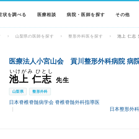
症状を調べる
医療相談
病院・医師を探す
その他
調べる
病院を探す
MNニュー
す
山梨県の医師を探す
整形外科医を探す
池上 仁志
調べる
医師を探す
NEWS & 
医療法人小宮山会 貢川整形外科病院 病
調べる
いけがみ ひとし
池上 仁志
先生
山梨県
整形外科
日本脊椎脊髄病学会 脊椎脊髄外科指導医
日本整形外科