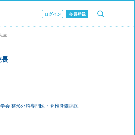
ログイン
会員登録
検索
キャンセル
ス
 先生
JOURNAL
院長
学会 整形外科専門医・脊椎脊髄病医