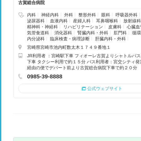
古賀総合病院
内科
神経内科
外科
整形外科
眼科
呼吸器外科
泌尿器科
血液内科
産婦人科
耳鼻咽喉科
放射線科
精神科・神経科
リハビリテーション
皮膚科
心臓血
気管食道科
消化器科
腎臓内科・外科
肛門科
循環
内分泌科
臨床検査・病理診断
肝臓内科・外科
宮崎県宮崎市池内町数太木１７４９番地１
JR利用者 ：宮崎駅下車 フィオーレ古賀よりシャトルバス
下車 タクシー利用で約１５分 バス利用者：宮交シティ発
経由の便でデパート前より古賀総合病院下車で約２０分
0985-39-8888
公式ウェブサイト