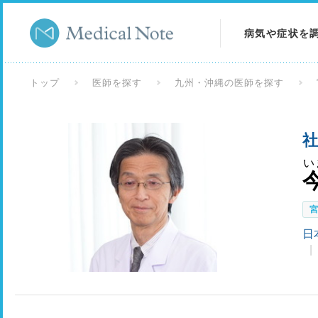
病気や症状を
病気を調べる
トップ
医師を探す
九州・沖縄の医師を探す
症状を調べる
社
検査を調べる
い
日