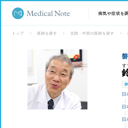
病気や症状を
病気を調べる
トップ
医師を探す
北陸・中部の医師を探す
症状を調べる
磐
検査を調べる
す
日
日
日