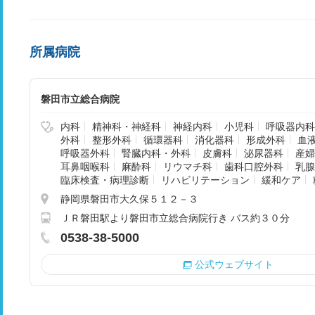
所属病院
磐田市立総合病院
内科
精神科・神経科
神経内科
小児科
呼吸器内科
外科
整形外科
循環器科
消化器科
形成外科
血
呼吸器外科
腎臓内科・外科
皮膚科
泌尿器科
産婦
耳鼻咽喉科
麻酔科
リウマチ科
歯科口腔外科
乳腺
臨床検査・病理診断
リハビリテーション
緩和ケア
静岡県磐田市大久保５１２－３
ＪＲ磐田駅より磐田市立総合病院行き バス約３０分
0538-38-5000
公式ウェブサイト