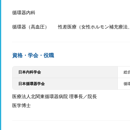
循環器内科
循環器（高血圧）
性差医療（女性ホルモン補充療法
資格・学会・役職
日本内科学会
総
日本循環器学会
循
医療法人北関東循環器病院 理事長／院長
医学博士