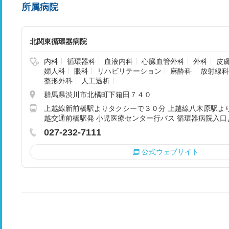
所属病院
北関東循環器病院
内科
循環器科
血液内科
心臓血管外科
外科
皮
婦人科
眼科
リハビリテーション
麻酔科
放射線科
整形外科
人工透析
群馬県渋川市北橘町下箱田７４０
上越線新前橋駅よりタクシーで３０分 上越線八木原駅よ
越交通前橋駅発 小児医療センター行バス 循環器病院入口
027-232-7111
公式ウェブサイト