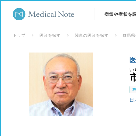
病気や症状を
病気を調べる
トップ
医師を探す
関東の医師を探す
群馬県
症状を調べる
医
検査を調べる
い
日