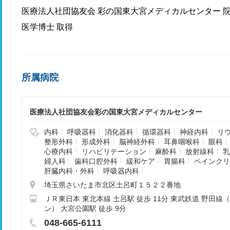
医療法人社団協友会 彩の国東大宮メディカルセンター 
医学博士 取得
所属病院
医療法人社団協友会彩の国東大宮メディカルセンター
内科
呼吸器科
消化器科
循環器科
神経内科
リ
整形外科
形成外科
脳神経外科
耳鼻咽喉科
眼科
心療内科
リハビリテーション
麻酔科
放射線科
乳
婦人科
歯科口腔外科
緩和ケア
胃腸科
ペインクリ
肝臓内科・外科
呼吸器内科
埼玉県さいたま市北区土呂町１５２２番地
ＪＲ東日本 東北本線 土呂駅 徒歩 11分 東武鉄道 野田
ン） 大宮公園駅 徒歩 9分
048-665-6111