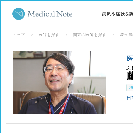
病気や症状を
病気を調べる
トップ
医師を探す
関東の医師を探す
埼玉県
症状を調べる
医
検査を調べる
ふ
日