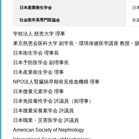
日本産業衛生学会
日
社会医学系専門医協会
社
学校法人 慈恵大学 理事
東京慈恵会医科大学 副学長・環境保健医学講座 教授・
日本衛生学会 理事長
日本予防医学会 副理事長
日本産業衛生学会 理事
NPO法人腎臓病早期発見推進機構 理事
日本微量元素学会 理事
日本免疫毒性学会 評議員（前理事）
日本微量栄養素学会 評議員
日本職業・災害医学会 評議員
American Society of Nephrology