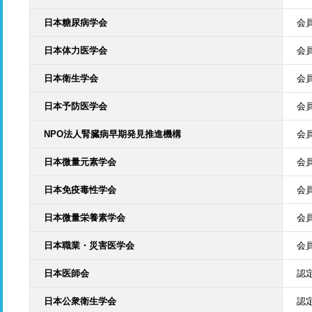
日本糖尿病学会
会
日本体力医学会
会
日本衛生学会
会
日本予防医学会
会
NPO法人腎臓病早期発見推進機構
会
日本微量元素学会
会
日本免疫毒性学会
会
日本微量栄養素学会
会
日本職業・災害医学会
会
日本医師会
認
日本公衆衛生学会
認