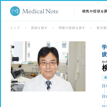
病気や症状を
病気を調べる
トップ
医師を探す
関東の医師を探す
東京都
症状を調べる
学
検査を調べる
疲
や
日
日
日