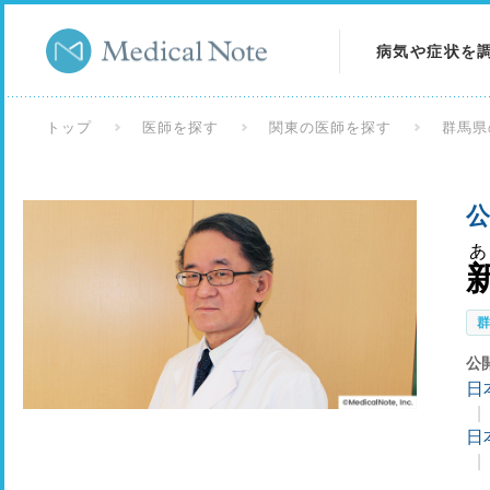
病気や症状を
病気を調べる
トップ
医師を探す
関東の医師を探す
群馬県
症状を調べる
公
検査を調べる
公
日
日