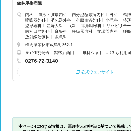
館林厚生病院
内科
血液・腫瘍内科
内分泌糖尿病内科
外科
精神
呼吸器外科
消化器外科
心臓血管外科
小児科
整形
泌尿器科
産婦人科
眼科
耳鼻咽喉科
リハビリテー
歯科口腔外科
麻酔科
呼吸器内科
循環器内科
腫瘍
放射線治療科
救急科
群馬県館林市成島町262-1
東武伊勢崎線「館林」西口 無料シャトルバスも利用可(要
0276-72-3140
公式ウェブサイト
本ページにおける情報は、医師本人の申告に基づいて掲載し