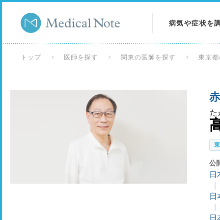
病気や症状を
病気を調べる
トップ
医師を探す
関東の医師を探す
東京都
症状を調べる
赤
検査を調べる
た
公
日
日
日