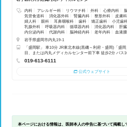
内科
アレルギー科
リウマチ科
外科
心療内科
気管食道科
消化器外科
腎臓内科
整形外科
皮膚科
婦人科
眼科
耳鼻咽喉科
歯科
矯正歯科
小児歯
乳腺外科
呼吸器内科
循環器内科
消化器内科
肝臓
内分泌内科
代謝内科
脳神経内科
老年内科
血液腫
岩手県盛岡市内丸19-1
「盛岡駅」 車10分 JR東北本線(黒磯～利府・盛岡)「盛
目、または内丸メディカルセンター前下車 徒歩2分 バス1
019-613-6111
公式ウェブサイト
本ページにおける情報は、医師本人の申告に基づいて掲載し