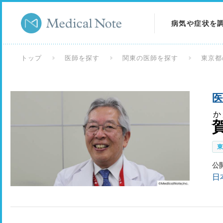
病気や症状を
病気を調べる
トップ
医師を探す
関東の医師を探す
東京都
症状を調べる
医
検査を調べる
か
公
日