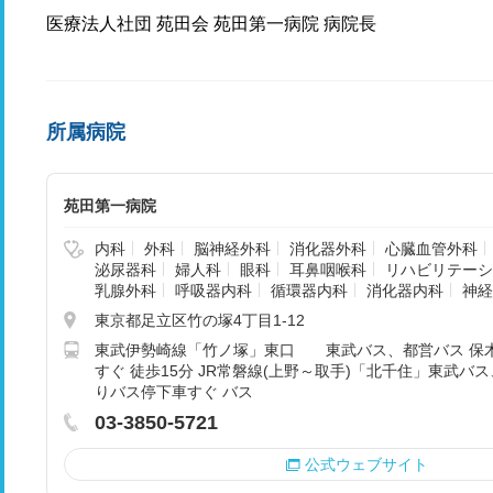
医療法人社団 苑田会 苑田第一病院 病院長
所属病院
苑田第一病院
内科
外科
脳神経外科
消化器外科
心臓血管外科
泌尿器科
婦人科
眼科
耳鼻咽喉科
リハビリテーシ
乳腺外科
呼吸器内科
循環器内科
消化器内科
神経
東京都足立区竹の塚4丁目1-12
東武伊勢崎線「竹ノ塚」東口 東武バス、都営バス 保
すぐ 徒歩15分 JR常磐線(上野～取手)「北千住」東武バ
りバス停下車すぐ バス
03-3850-5721
公式ウェブサイト