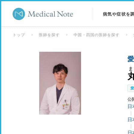
病気や症状を
病気を調べる
トップ
医師を探す
中国・四国の医師を探す
症状を調べる
愛
検査を調べる
公
日
日
日