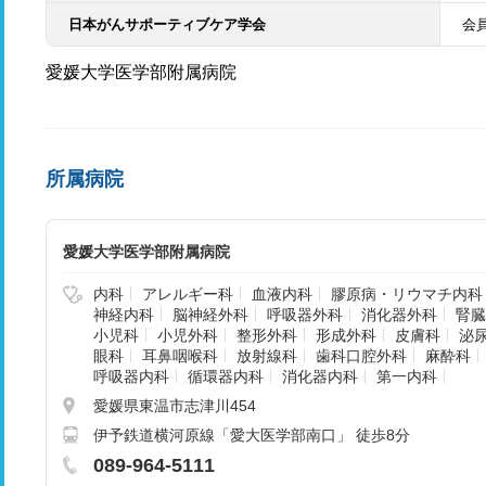
日本がんサポーティブケア学会
会
愛媛大学医学部附属病院
所属病院
愛媛大学医学部附属病院
内科
アレルギー科
血液内科
膠原病・リウマチ内科
神経内科
脳神経外科
呼吸器外科
消化器外科
腎臓
小児科
小児外科
整形外科
形成外科
皮膚科
泌
眼科
耳鼻咽喉科
放射線科
歯科口腔外科
麻酔科
呼吸器内科
循環器内科
消化器内科
第一内科
愛媛県東温市志津川454
伊予鉄道横河原線「愛大医学部南口」 徒歩8分
089-964-5111