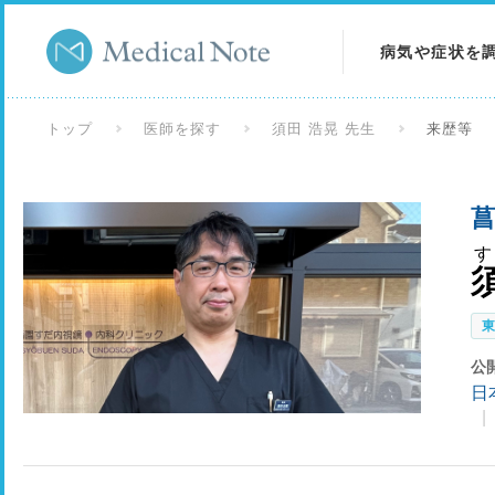
病気や症状を
病気を調べる
トップ
医師を探す
須田 浩晃 先生
来歴等
症状を調べる
菖
検査を調べる
公
日