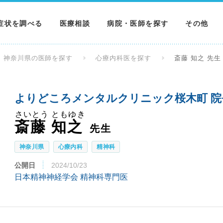
症状を調べる
医療相談
病院・医師を探す
その他
調べる
病院を探す
MNニュー
神奈川県の医師を探す
心療内科医を探す
斎藤 知之 先生
調べる
医師を探す
NEWS & 
よりどころメンタルクリニック桜木町 院
調べる
さいとう ともゆき
斎藤 知之
先生
神奈川県
心療内科
精神科
公開日
2024/10/23
日本精神神経学会 精神科専門医