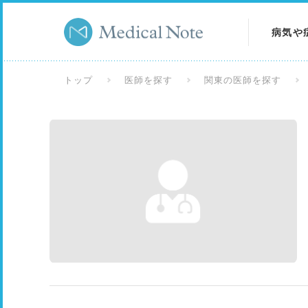
病気や
病気を
トップ
医師を探す
関東の医師を探す
症状を
検査を