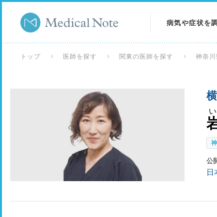
病気や症状を
病気を調べる
トップ
医師を探す
関東の医師を探す
神奈川
症状を調べる
横
検査を調べる
公
日