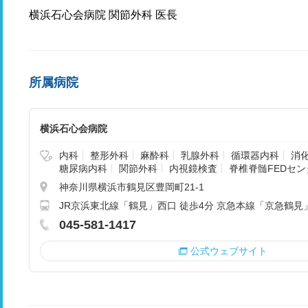
横浜石心会病院 関節外科 医長
所属病院
横浜石心会病院
内科
整形外科
麻酔科
乳腺外科
循環器内科
消
糖尿病内科
関節外科
内視鏡検査
脊椎脊髄FEDセン
神奈川県横浜市鶴見区豊岡町21-1
JR京浜東北線「鶴見」西口 徒歩4分 京急本線「京急鶴見
045-581-1417
公式ウェブサイト