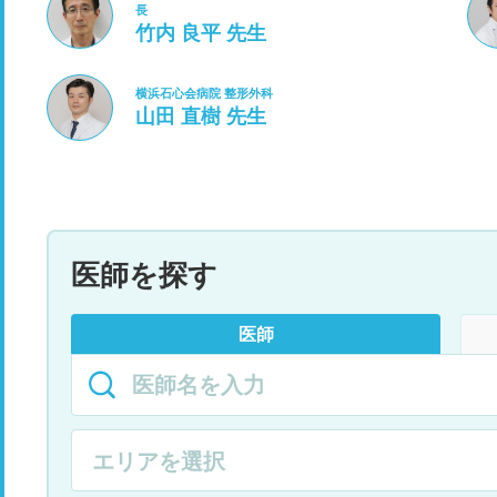
長
竹内 良平 先生
横浜石心会病院 整形外科
山田 直樹 先生
医師を探す
医師