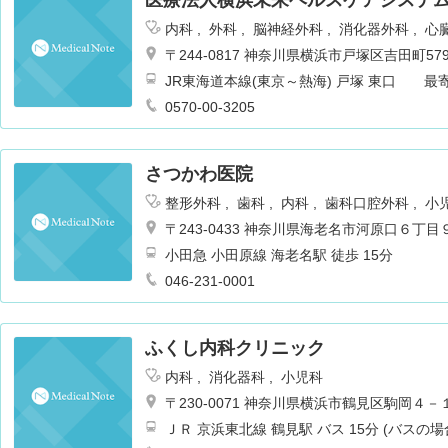
内科
外科
脳神経外科
消化器外科
心
皮膚科
泌尿器科
耳鼻咽喉科
リハビ
〒244-0817 神奈川県横浜市戸塚区吉田町579
麻酔科
乳腺外科
循環器内科
JR東海道本線(東京～熱海) 戸塚 東口 
送迎バスも運行あり 徒歩7分
0570-00-3205
さつかわ医院
整形外科
歯科
内科
歯科口腔外科
小
〒243-0433 神奈川県海老名市河原口６丁目
小田急 小田原線 海老名駅 徒歩 15分
046-231-0001
ふくし内科クリニック
内科
消化器科
小児科
〒230-0071 神奈川県横浜市鶴見区駒岡４
ＪＲ 京浜東北線 鶴見駅 バス 15分 (バスの