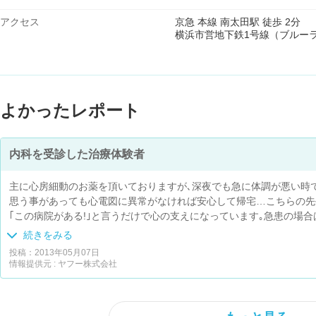
アクセス
京急 本線 南太田駅 徒歩 2分
横浜市営地下鉄1号線（ブルーラ
よかったレポート
内科を受診した治療体験者
主に心房細動のお薬を頂いておりますが､深夜でも急に体調が悪い時
思う事があっても心電図に異常がなければ安心して帰宅…こちらの先
｢この病院がある!｣と言うだけで心の支えになっています｡急患の場合は
時にでも診察を受けておくと良いと思います｡病院やｹｶﾞは何時襲って
続きをみる
投稿：2013年05月07日
情報提供元 : ヤフー株式会社