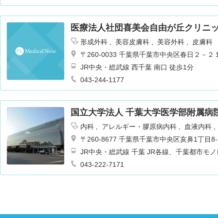
医療法人社団喜美会自由が丘クリニ
形成外科
美容皮膚科
美容外科
皮膚科
〒260-0033 千葉県千葉市中央区春日２－
JR中央・総武線 西千葉 南口 徒歩1分
043-244-1177
国立大学法人 千葉大学医学部附属病
内科
アレルギー・膠原病内科
血液内科
呼吸器外科
消化器外科
腎臓内科
心臓
〒260-8677 千葉県千葉市中央区亥鼻1丁目8-
形成外科
美容外科
皮膚科
泌尿器科
JR中央・総武線 千葉 JR各線、千葉都市モ
ーション科
放射線科
歯科口腔外科
麻
大学病院、千葉大学病院経由南矢作行き 千葉
消化器内科
043-222-7171