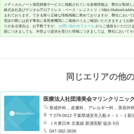
メディカルノート病院検索サービスに掲載されている各種情報は、弊社が取材し
株式会社及びデジタル庁のアドレス・ベース・レジストリ（ https://dataset.address-
まれております。できる限り正確な情報掲載に努めておりますが、弊社において
受診の際には必ず事前に各医療機関にご連絡のうえご確認いただきますようお願
りがある場合は、お手数ですが、
お問い合わせフォーム
からご連絡をいただけ
新につきましても、外部より提供を受けた情報につきましては、弊社においてそ
同じエリアの他
医療法人社団清美会マリンクリニッ
形成外科
皮膚科
アレルギー科
美容外
〒279-0012 千葉県浦安市入船４－１－
ＪＲ東日本 京葉線 新浦安駅 徒歩 5分
047-382-3838