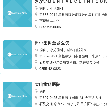
さかいＤＥＮＴＡＬＣＬＩＮＩＣＯ
歯科
小児歯科
〒685-0014 島根県隠岐郡隠岐の島町西町
西郷港 車3分
08512-2-0606
田中歯科金城医院
歯科
小児歯科
歯科口腔外科
〒697-0121 島根県浜田市金城町下来原１
石見交通バス金城支所前バス停徒歩０分
0855-42-0823
大山歯科医院
歯科
〒697-0425 島根県浜田市旭町今市３８４－
石見交通 今市バス停より和田方面へ徒歩２