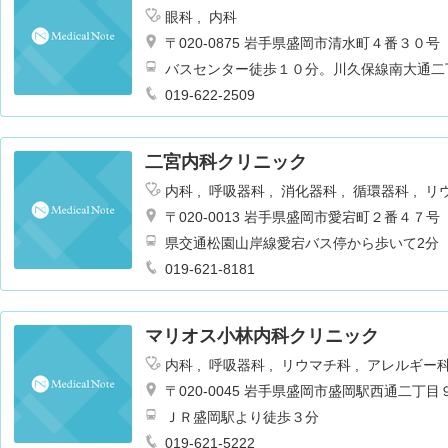
眼科
内科
〒020-0875 岩手県盛岡市清水町４番３０号
バスセンター徒歩１０分。川久保線南大通二
019-622-2509
二宮内科クリニック
内科
呼吸器科
消化器科
循環器科
リ
吸器内科
〒020-0013 岩手県盛岡市愛宕町２番４７号
県交通松園山岸線愛宕バス停から歩いて2分
019-621-8181
マリオス小林内科クリニック
内科
呼吸器科
リウマチ科
アレルギー
〒020-0045 岩手県盛岡市盛岡駅西通二丁
ＪＲ盛岡駅より徒歩３分
019-621-5222