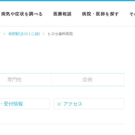
病気や症状を調べる
医療相談
病院・医師を探す
そ
病気を調べる
病院を探す
M
町
南部駅(きのくに線)
ヒロセ歯科医院
症状を調べる
医師を探す
N
検査を調べる
専門性
症例
・受付情報
アクセス