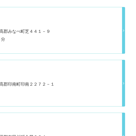
山県日高郡みなべ町芝４４１－９
５分
山県日高郡印南町印南２２７２－１