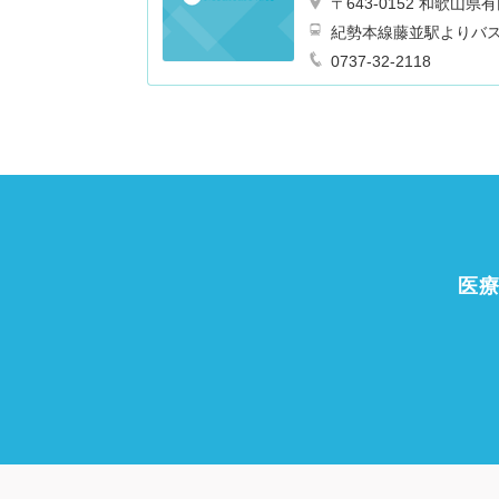
〒643-0152 和歌
紀勢本線藤並駅よりバ
0737-32-2118
医