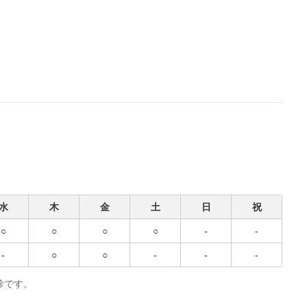
水
木
金
土
日
祝
○
○
○
○
-
-
-
○
○
-
-
-
診です。