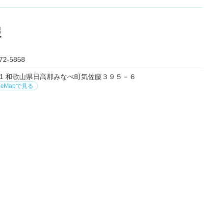
報
72-5858
0011 和歌山県日高郡みなべ町気佐藤３９５－６
leMapで見る