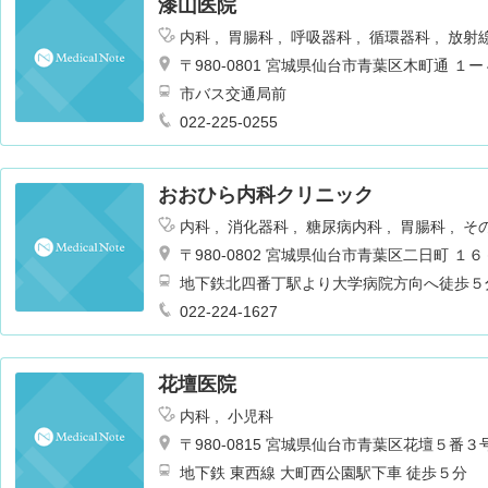
漆山医院
内科
胃腸科
呼吸器科
循環器科
放射
〒980-0801 宮城県仙台市青葉区木町通 １
市バス交通局前
022-225-0255
おおひら内科クリニック
内科
消化器科
糖尿病内科
胃腸科
そ
〒980-0802 宮城県仙台市青葉区二日町 １
地下鉄北四番丁駅より大学病院方向へ徒歩５
ラディソ裏。
022-224-1627
花壇医院
内科
小児科
〒980-0815 宮城県仙台市青葉区花壇５番３
地下鉄 東西線 大町西公園駅下車 徒歩５分